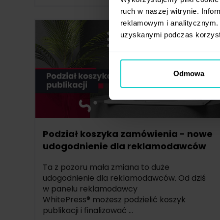
ruch w naszej witrynie. Inf
reklamowym i analitycznym. 
uzyskanymi podczas korzysta
Odmowa
Podział koszyka zamówienia - nowe
udogodnienie dla reklamodawców
Ta z pozoru mała zmiana to duże
udogodnienie dla reklamodawców. Od dziś
w panelu reklamodawcy
WhitePress® możesz podzielić koszyk
publikacji i finalizować ...