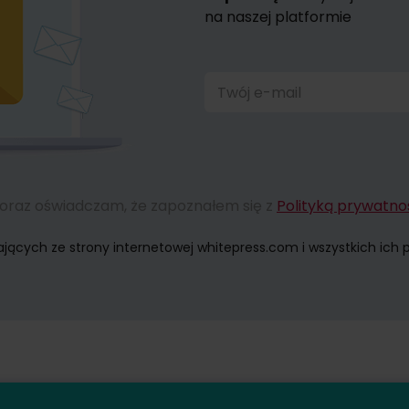
na naszej platformie
Twój e-mail
® oraz oświadczam, że zapoznałem się z
Polityką prywatno
ych ze strony internetowej whitepress.com i wszystkich ich pod
zgodę na przesyłanie informacji handlowych za pomocą środków ko
wycofania zgody na przetwarzanie Państwa danych osobowych w c