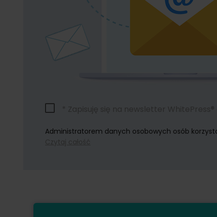
* Zapisuję się na newsletter WhitePress
Administratorem danych osobowych osób korzystając
Czytaj całość
Dokonując zapisu na newsletter wyrażacie Państwo 
W każdym momencie przysługuje Państwu możliwość 