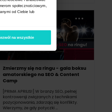
artnerom społecznościowym,
anymi od Ciebie lub
ezwól na wszystkie
Zmierzmy się na ringu - gala boksu
amatorskiego na SEO & Content
Camp
[PRIMA APRILIS!] W branży SEO, pełnej
kontrowersji związanych z technikami
pozycjonowania, zdarzają się konflikty.
Wierzymy, że gdy potyczki ...