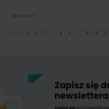
2022-04-07
1
2
3
4
5
6
7
8
9
...
15
16
17
Zapisz się 
newslettera
Zapisz się
i otrzymuj inform