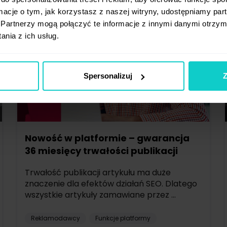
ormacje o tym, jak korzystasz z naszej witryny, udostępniamy p
Partnerzy mogą połączyć te informacje z innymi danymi otrzym
nia z ich usług.
Spersonalizuj
Z
Nowość w platformie – gwarancja
36 miesięcy trwałości publikacji
Trwałość publikacji artykułu ma duże
znaczenie dla efektów działań SEO. Dlatego
wszystkie artykuły zamawiane przez ...
Reklamodawcy
Funkcje platformy