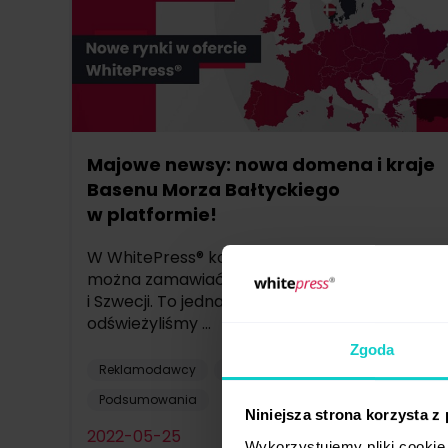
Majowe newsy: nowa domena i kraje
Basenu Morza Bałtyckiego
w platformie!
W WhitePress® kolejne zmiany - od teraz
można zamawiać treści w Estonii, Danii
i Szwecji. To jednak nie koniec nowości,
odświeżyliśmy ...
Zgoda
Reklamodawcy
Rynki zagraniczne
Podsumowania
Niniejsza strona korzysta z
2022-05-25
Wykorzystujemy pliki cookie 