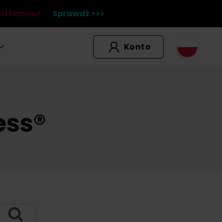
 i biznesu!
Sprawdź >>>
Konto
ess®