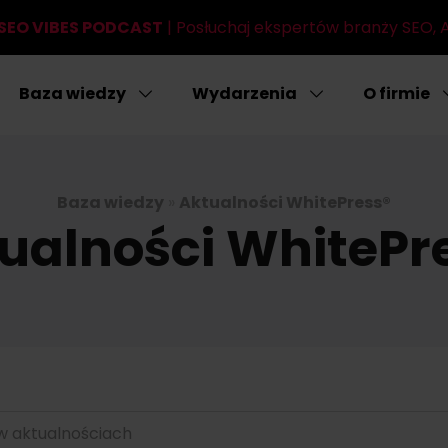
SEO VIBES PODCAST
| Posłuchaj ekspertów branży SEO, AI
Baza wiedzy
Wydarzenia
O firmie
Baza wiedzy
»
Aktualności WhitePress®
ualności WhitePr
 w aktualnościach