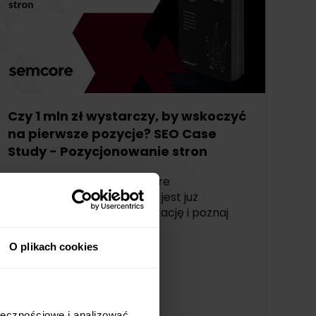
Czy 1 mln zł wystarczy, by wskoczyć
na pierwsze pozycje? SEO Case
Study - Pozycjonowanie stron
Efekt rocznej pracy Semcore
nad analizowaniem danych jest już
dostępny! Przeczytaj publikację i poznaj
odpowiedź na pytanie: jak ...
O plikach cookies
Reklamodawcy
2022-04-28
ołecznościowe i analizować