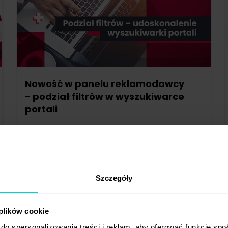
Nowość w panelu reklamodawcy
- podział filtrów w wyszukiwarce
portali
Z miesiąca na miesiąc wprowadzamy
do panelu użytkownika WhitePress® małe
i duże zmiany, które ułatwiają codzienną
pracę w platformie. ...
Szczegóły
Reklamodawcy
Funkcje platformy
 plików cookie
2022-05-17
do spersonalizowania treści i reklam, aby oferować funkcje sp