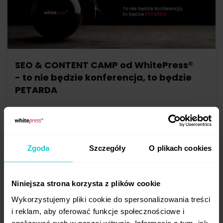
SEO & CONTENT CAMP od WhitePress®
- to nie będzie konferencja, to będzie
PETARDA
Ruszyły zapisy na długo oczekiwane wydarzenie –
pierwszą konferencję WhitePress® dla SEO-
wców i content marketerów. Tylko do 24 grudnia
wszystkie ...
Zgoda
Szczegóły
O plikach cookies
Eventy
Niniejsza strona korzysta z plików cookie
2021-12-13
Wykorzystujemy pliki cookie do spersonalizowania treści
i reklam, aby oferować funkcje społecznościowe i
analizować ruch w naszej witrynie. Informacje o tym, jak