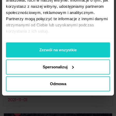
korzystasz z naszej witryny, udostępniamy partnerom
społecznościowym, reklamowym i analitycznym.
Partnerzy mogą połączyć te informacje z innymi danymi
otrzymanymi od Ciebie lub uzyskanymi podczas
korzystania z ich usług.
Zezwól na wszystkie
Jedziemy na Web Summit w Lizbonie!
Już za tydzień w Lizbonie najlepsze według
Spersonalizuj
Forbsa wydarzenie technologiczne na świecie –
Web Summit. W tym roku wybiera ...
Odmowa
Eventy
2021-11-01