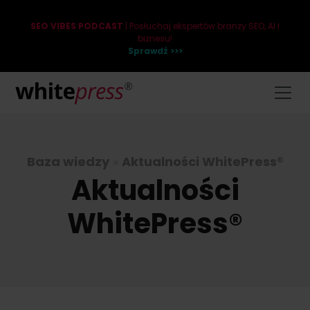
SEO VIBES PODCAST
| Posłuchaj ekspertów branży SEO, AI i
biznesu!
Sprawdź >>>
Baza wiedzy
»
Aktualności WhitePress®
Aktualności
WhitePress®