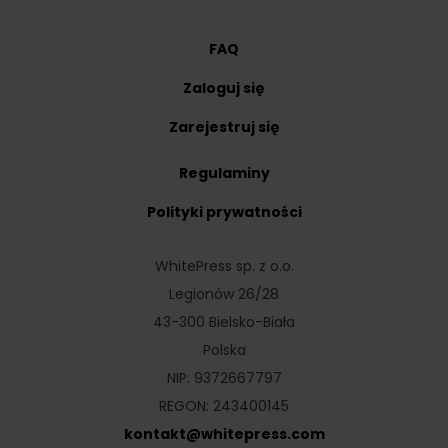
FAQ
Zaloguj się
Zarejestruj się
Regulaminy
Polityki prywatności
WhitePress sp. z o.o.
Legionów 26/28
43-300 Bielsko-Biała
Polska
NIP: 9372667797
REGON: 243400145
kontakt
@
whitepress
.
com