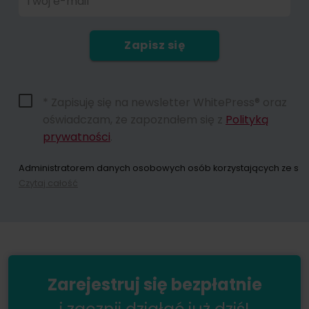
Twój e-mail
Zapisz się
* Zapisuję się na newsletter WhitePress® oraz
oświadczam, że zapoznałem się z
Polityką
prywatności
.
Administratorem danych osobowych osób korzystających ze strony
Czytaj całość
Dokonując zapisu na newsletter wyrażacie Państwo zgodę na przes
W każdym momencie przysługuje Państwu możliwość wycofania zgo
Zarejestruj się bezpłatnie