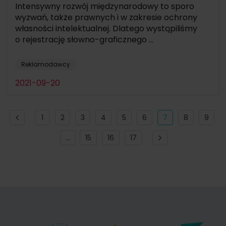
Intensywny rozwój międzynarodowy to sporo
wyzwań, także prawnych i w zakresie ochrony
własności intelektualnej. Dlatego wystąpiliśmy
o rejestrację słowno-graficznego ...
Reklamodawcy
2021-09-20
1
2
3
4
5
6
7
8
9
...
15
16
17