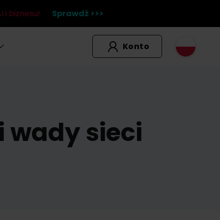
 i biznesu!
Sprawdź >>>
Konto
 i wady sieci