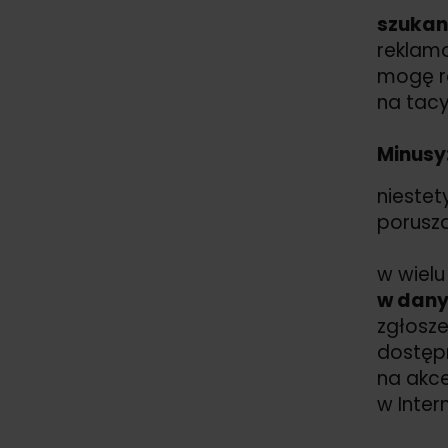
szukan
reklamo
mogę r
na tacy
Minusy
niestet
porusza
w wielu
w dan
zgłosze
dostępn
na akce
w Inter