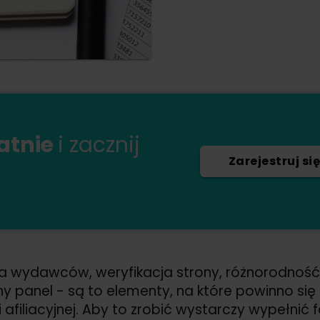
łatnie
i zacznij
Zarejestruj się
a wydawców, weryfikacja strony, różnorodnoś
jny panel - są to elementy, na które powinno s
i afiliacyjnej. Aby to zrobić wystarczy wypełnić