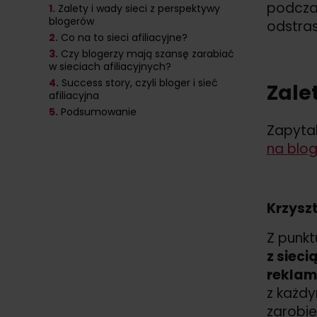
podczas
1.
Zalety i wady sieci z perspektywy
blogerów
odstras
2.
Co na to sieci afiliacyjne?
3.
Czy blogerzy mają szansę zarabiać
w sieciach afiliacyjnych?
4.
Success story, czyli bloger i sieć
Zale
afiliacyjna
5.
Podsumowanie
Zapyta
na blo
Krzyszt
Z punkt
z sieci
reklam
z każdy
zarobie