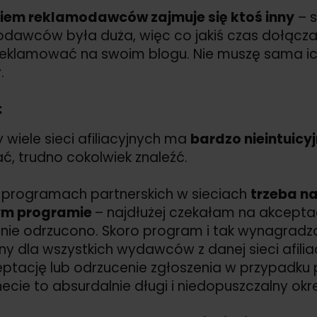
iem reklamodawców zajmuje się ktoś inny
– s
dawców była duża, więc co jakiś czas dołączają
eklamować na swoim blogu. Nie muszę sama i
.
:
y wiele sieci afiliacyjnych ma
bardzo nieintuicy
ć, trudno cokolwiek znaleźć.
 programach partnerskich w sieciach
trzeba n
ym programie
– najdłużej czekałam na akceptac
nie odrzucono. Skoro program i tak wynagradzan
y dla wszystkich wydawców z danej sieci afilia
ptację lub odrzucenie zgłoszenia w przypadku
necie to absurdalnie długi i niedopuszczalny okre