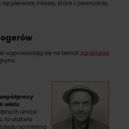
 się pierwsze minusy, które z pewnością
blogerów
ie wypowiadają się na temat
zarabiania
jnymi.
 współpracy
m wielu
sobnych umów
, to ułatwia
względu na minima