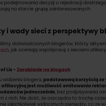
 podejmowania decyzji o rejestracji dostrzega
zają na starcie grupę zainteresowanych.
ty i wady sieci z perspektywy 
liśmy doświadczonych blogerów, którzy aktywn
gach
, jak oceniają współpracę z sieciami afiliacy
of Lis -
Zarabianie na blogach
u widzenia blogera,
podstawową korzyścią ze
ą afiliacyjną jest możliwość emitowania rekla
odawców jednocześnie
, bez podpisywania o
m z nich. Nie dość, że oszczędza to trochę czasu
nie jakichkolwiek widocznych pieniędzy, co ze 