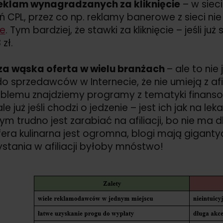
eklam wynagradzanych za kliknięcie
– w siec
eń CPL, przez co np. reklamy banerowe z sieci ni
e
. Tym bardziej, że stawki za kliknięcie – jeśli już
 zł.
 za wąska oferta w wielu branżach
– ale to nie 
do sprzedawców w Internecie, że nie umieją z afil
blemu znajdziemy programy z tematyki finanso
ale już jeśli chodzi o jedzenie – jest ich jak na 
nym trudno jest zarabiać na afiliacji, bo nie ma
era kulinarna jest ogromna, blogi mają gigantyc
stania w afiliacji byłoby mnóstwo!