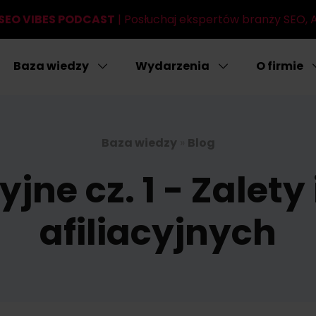
SEO VIBES PODCAST
| Posłuchaj ekspertów branży SEO, AI
Baza wiedzy
Wydarzenia
O firmie
Baza wiedzy
»
Blog
cyjne cz. 1 - Zalety
afiliacyjnych