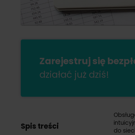
Zarejestruj się bezp
działać już dziś!
Obsług
intuicy
Spis treści
do siec