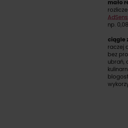
mało r
rozlicz
AdSens
np. 0,08
ciągle
raczej 
bez pro
ubrań, 
kulinar
blogosf
wykorzy