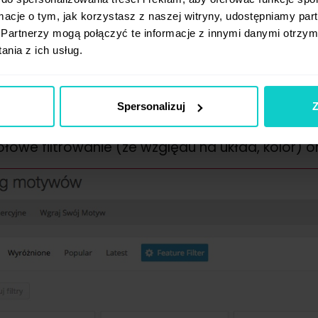
ormacje o tym, jak korzystasz z naszej witryny, udostępniamy p
Partnerzy mogą połączyć te informacje z innymi danymi otrzym
nia z ich usług.
lony wordpress prosto ze źródł
Spersonalizuj
Z
wordpress.org, jak i sama wyszukiwarka w syst
ate źródło różnego typu motywów. Zbiór jest 
łowe filtrowanie (ze względu na układ, kolor) o