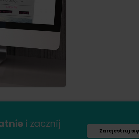
łatnie
i zacznij
Zarejestruj się