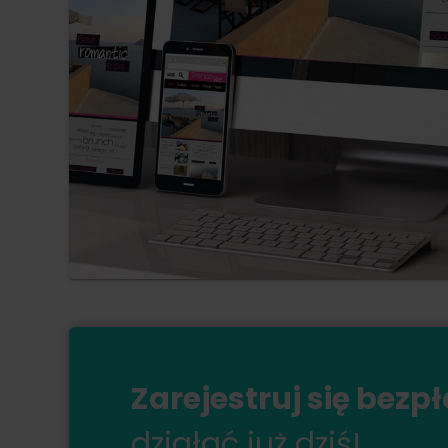
Zarejestruj się bezp
działać już dziś!