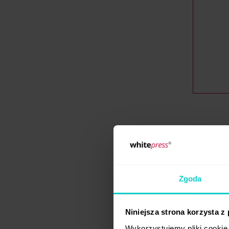
Szablon
na pols
to stąd
wchodzi
Zgoda
motywow
wiele 
zachowa
Niniejsza strona korzysta z
500 raz
Wykorzystujemy pliki cookie 