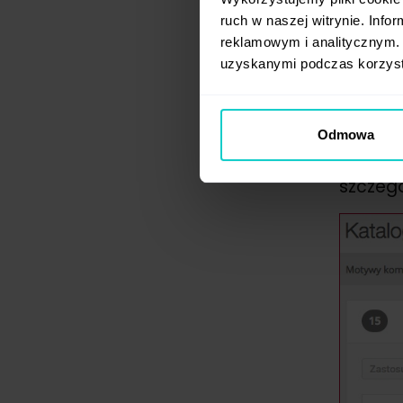
ruch w naszej witrynie. Inf
reklamowym i analitycznym. 
uzyskanymi podczas korzysta
Szab
Odmowa
Strona 
to bog
szczegó