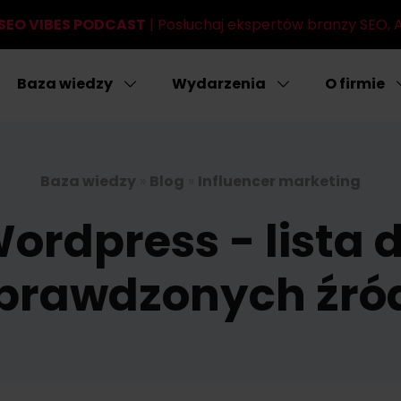
SEO VIBES PODCAST
| Posłuchaj ekspertów branży SEO, AI
Baza wiedzy
Wydarzenia
O firmie
Baza wiedzy
»
Blog
»
Influencer marketing
ordpress - list
sprawdzonych źró