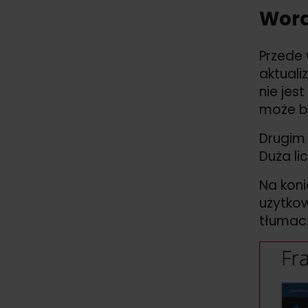
Word
Przede 
aktuali
nie jes
może by
Drugim 
Duża li
Na koni
użytkow
tłumac