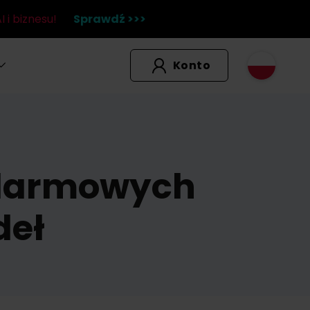
 i biznesu!
Sprawdź >>>
Konto
a darmowych
deł