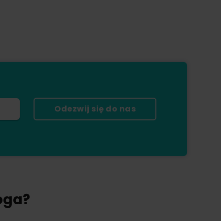
Odezwij się do nas
oga?