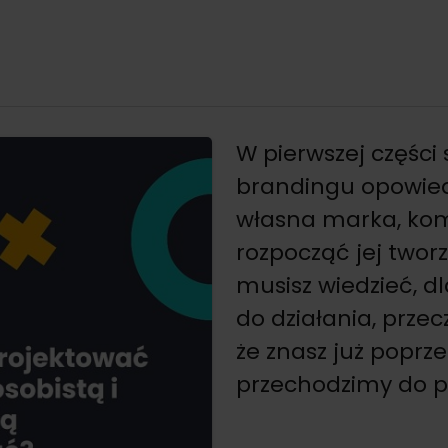
W pierwszej części
brandingu opowiedz
własna marka, kom
rozpocząć jej tworz
musisz wiedzieć, d
do działania, przec
że znasz już poprz
przechodzimy do pr