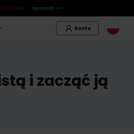
 i biznesu!
Sprawdź >>>
Konto
tą i zacząć ją