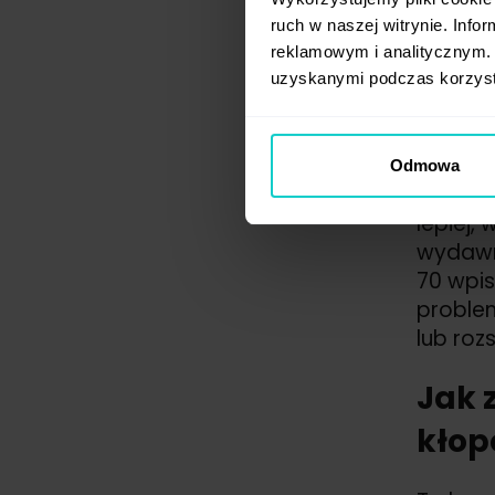
jak
ruch w naszej witrynie. Inf
obr
reklamowym i analitycznym. 
co 
uzyskanymi podczas korzysta
na 
po
Na tym 
Odmowa
zmienić
lepiej,
wydawni
70 wpis
problem
lub roz
Jak 
kłop