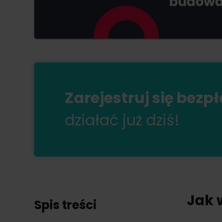
Zarejestruj się bezp
działać już dziś!
Jak 
Spis treści