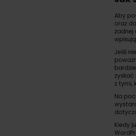
Aby pos
oraz do
żadnej 
wpisują
Jeśli n
poważni
bardzie
zyskać 
z tymi,
Na pocz
wystarc
dotycz
Kiedy j
WordPre