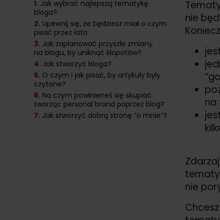
1.
Jak wybrać najlepszą tematykę
Tematyk
bloga?
nie będ
2.
Upewnij się, że będziesz miał o czym
Koniecz
pisać przez lata
3.
Jak zaplanować przyszłe zmiany
jes
na blogu, by uniknąć kłopotów?
jed
4.
Jak stworzyć bloga?
5.
O czym i jak pisać, by artykuły były
“go
czytane?
poz
6.
Na czym powinieneś się skupiać
na
tworząc personal brand poprzez blog?
jes
7.
Jak stworzyć dobrą stronę “o mnie”?
kil
Zdarzaj
tematyc
nie por
Chcesz 