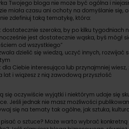
a Twojego bloga nie może być ogólna i niejasn
zie miała czasu ani ochoty na domyślanie się, o
nie zdefiniuj taką tematykę, która:
t dostatecznie szeroka, by po kilku tygodniach 
nocześnie jest dostatecznie wąska, byś mógł si
ściem od wszystkiego”
wala dzielić się wiedzą, uczyć innych, rozwijać s
 tym
t dla Ciebie interesująca lub przynajmniej wiesz,
ka lat i wiążesz z nią zawodową przyszłość
ą się oczywiście wyjątki i niektórym udaje się s
e. Jeśli jednak nie masz możliwości publikowan
ywaj się na tematy tak ogólne, jak sztuka, kultura
pisać o sztuce? Może warto wybrać konkretną je