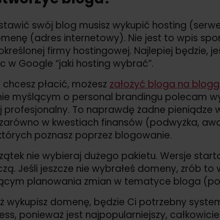
tawić swój blog musisz wykupić hosting (serwer
menę (adres internetowy). Nie jest to wpis sp
określonej firmy hostingowej. Najlepiej będzie, j
c w Google “jaki hosting wybrać”.
ie chcesz płacić, możesz
założyć bloga na blog
e myślącym o personal brandingu polecam wyda
j profesjonalny. To naprawdę żadne pieniądze 
zarówno w kwestiach finansów (podwyżka, awans,
 których poznasz poprzez blogowanie.
ątek nie wybieraj dużego pakietu. Wersje start
zą. Jeśli jeszcze nie wybrałeś domeny, zrób t
ącym planowania zmian w tematyce bloga (po
uż wykupisz domenę, będzie Ci potrzebny system
ss, ponieważ jest najpopularniejszy, całkowic