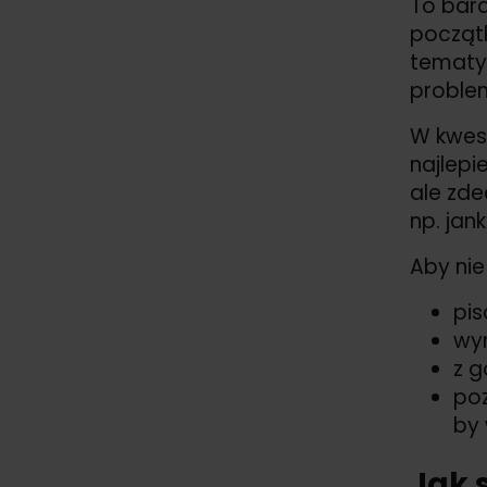
To bard
początk
tematyc
proble
W kwest
najlepi
ale zde
np. jank
Aby nie
pis
wym
z g
poz
by 
Jak 