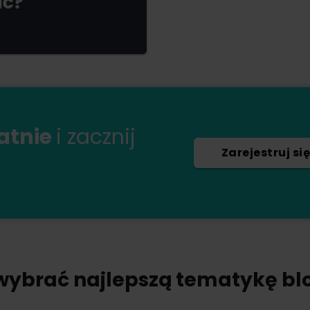
łatnie
i zacznij
Zarejestruj się
wybrać najlepszą tematykę bl