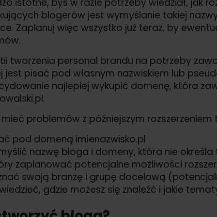
zo istotne, byś w razie potrzeby wiedział, jak 
ujących blogerów jest wymyślanie takiej nazwy 
e. Zaplanuj więc wszystko już teraz, by ewentua
mów.
ii tworzenia personal brandu na potrzeby zaw
ej jest pisać pod własnym nazwiskiem lub pseud
cydowanie najlepiej wykupić domenę, która zawi
owalski.pl.
 mieć problemów z późniejszym rozszerzeniem te
ać pod domeną imienazwisko.pl
yślić nazwę bloga i domeny, która nie określa
óry zaplanować potencjalne możliwości rozszer
nać swoją branżę i grupę docelową (potencjaln
wiedzieć, gdzie możesz się znaleźć i jakie tema
stworzyć bloga?