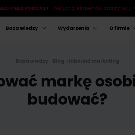
SEO VIBES PODCAST
| Posłuchaj ekspertów branży SEO, AI
Baza wiedzy
Wydarzenia
O firmie
Baza wiedzy
»
Blog
»
Inbound marketing
ować markę osobis
budować?