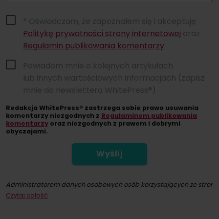
* Oświadczam, że zapoznałem się i akceptuję
Politykę prywatności strony internetowej
oraz
Regulamin publikowania komentarzy
.
Powiadom mnie o kolejnych artykułach
lub innych wartościowych informacjach (zapisz
mnie do newslettera WhitePress®)
Redakcja WhitePress® zastrzega sobie prawo usuwania
komentarzy niezgodnych z
Regulaminem publikowania
komentarzy
oraz niezgodnych z prawem i dobrymi
obyczajami.
Wyślij
Administratorem danych osobowych osób korzystających ze strony int
Czytaj całość
Dokonując zapisu na newsletter wyrażacie Państwo zgodę na przesył
W każdym momencie przysługuje Państwu możliwość wycofania zgod