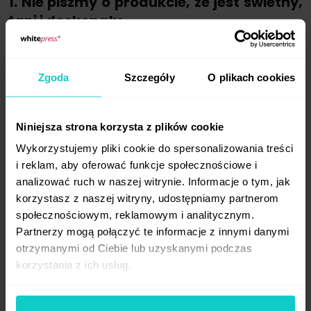
1. Nie piszmy o produkcie, że jest świetny,
tani i doskonały.
Nawet jeśli uargumentujemy te zachwyty,
będą miały zbyt rozmyty sens. Nie mogą
Zgoda
Szczegóły
O plikach cookies
więc stanowić głównej części tekstu. Ludzie
lubią czuć się wyjątkowi, więc skupmy się
na konkretnych potrzebach, w których klient
Niniejsza strona korzysta z plików cookie
będzie mógł znaleźć siebie. Odwołujmy się
Wykorzystujemy pliki cookie do spersonalizowania treści
do sytuacji mu znanych. np: "Kiedy siedzisz
i reklam, aby oferować funkcje społecznościowe i
przed komputerem przy oknie, denerwuje Cię
analizować ruch w naszej witrynie. Informacje o tym, jak
światło odbijające się na ekranie? Kup nasze
korzystasz z naszej witryny, udostępniamy partnerom
rolety, które powstrzymują w 80% przepływ
społecznościowym, reklamowym i analitycznym.
światła słonecznego, wprowadzając
Partnerzy mogą połączyć te informacje z innymi danymi
otrzymanymi od Ciebie lub uzyskanymi podczas
do pomieszczenia trochę przyjemnego
korzystania z ich usług.
cienia".
2. Nie powołujmy się na ogólniki, takie jak