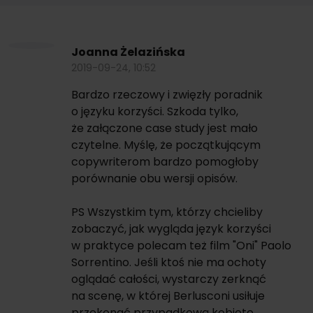
Joanna Żelazińska
2019-09-24, 10:52
Bardzo rzeczowy i zwięzły poradnik
o języku korzyści. Szkoda tylko,
że załączone case study jest mało
czytelne. Myślę, że początkującym
copywriterom bardzo pomogłoby
porównanie obu wersji opisów.
PS Wszystkim tym, którzy chcieliby
zobaczyć, jak wygląda język korzyści
w praktyce polecam też film "Oni" Paolo
Sorrentino. Jeśli ktoś nie ma ochoty
oglądać całości, wystarczy zerknąć
na scenę, w której Berlusconi usiłuje
przekonać przypadkową kobietę