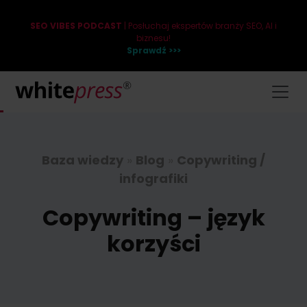
SEO VIBES PODCAST
| Posłuchaj ekspertów branży SEO, AI i
biznesu!
Sprawdź >>>
Baza wiedzy
»
Blog
»
Copywriting /
infografiki
Copywriting – język
korzyści