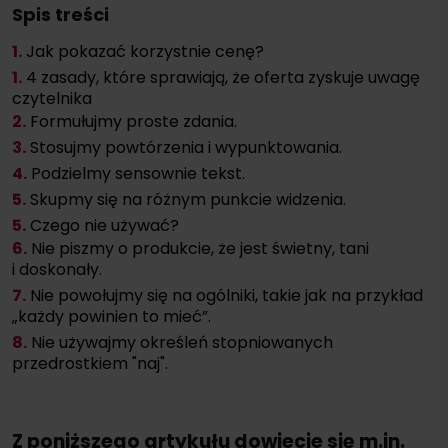
Spis treści
1.
Jak pokazać korzystnie cenę?
1.
4 zasady, które sprawiają, że oferta zyskuje uwagę
czytelnika
2.
Formułujmy proste zdania.
3.
Stosujmy powtórzenia i wypunktowania.
4.
Podzielmy sensownie tekst.
5.
Skupmy się na różnym punkcie widzenia.
5.
Czego nie używać?
6.
Nie piszmy o produkcie, że jest świetny, tani
i doskonały.
7.
Nie powołujmy się na ogólniki, takie jak na przykład
„każdy powinien to mieć”.
8.
Nie używajmy określeń stopniowanych
przedrostkiem "naj".
Z poniższego artykułu dowiecie się m.in.