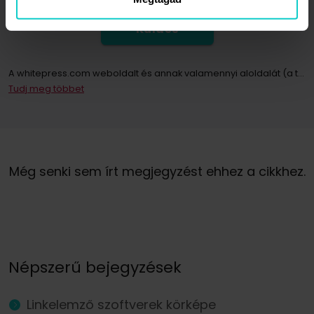
Küldés
A whitepress.com weboldalt és annak valamennyi aloldalát (a továbbiakban: Weboldal) használó személyek személyes adatainak kezelője az Európai Parlament és a Tanács 2016. április 27-i (EU) 2016/679 rendelete értelmében a személyes adatok feldolgozásával és az ilyen adatok szabad áramlásával, valamint a 95/46/EK irányelv (a továbbiakban: GDPR) hatályon kívül helyezése tekintetében közösen „WhitePress Kft, amelynek székhelye 2161 Csomád, Verebeshegy utca 11 és bekerült a Bielsko-Biała Kerületi Bíróság által vezetett Nemzeti Bírósági Nyilvántartás vállalkozói nyilvántartásába, az Országos Bírósági Nyilvántartás 8. Kereskedelmi Osztálya KRS-számon: 0000651339, NIP: 9372667797, REGON: 243400145 és egyéb cégek a
Tudj meg többet
A hírlevélre való feliratkozással Ön hozzájárul ahhoz, hogy a WhitePress Kft. által kínált szolgáltatások és áruk közvetlen marketingjével kapcsolatos kereskedelmi információk elektronikus kommunikációs eszközökön, különösen e-mailen keresztül küldjenek. és megbízható üzleti partnerei, akik érdeklődnek saját termékeik vagy szolgáltatásaik értékesítésében. Személyes adatai kezelésének jogalapja az Ön hozzájárulása (GDPR 6. cikk (1) bekezdés a) pont).
Önnek jogában áll bármikor visszavonni a személyes adatainak marketing célú kezeléséhez adott hozzájárulását. Az Ön személyes adatainak WhitePress Kft általi kezeléséről és kezelésének alapjáról, ideértve az Ön jogait is, az
Még senki sem írt megjegyzést ehhez a cikkhez.
Népszerű bejegyzések
Linkelemző szoftverek körképe