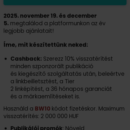
2025. november 19. és december
5.
megtalálod a platformunkon az év
legjobb ajánlatait!
Íme, mit készítettünk neked:
Cashback:
Szerezz 10% visszatérítést
minden szponzorált publikáció
és kiegészítő szolgáltatás után, beleértve
a linkbeilletsztést, a Tier
2 linképítést, a 36 hónapos garanciát
és a márkaemlítéseket is.
Használd a
BW10
kódot fizetéskor. Maximum
visszatérítés: 2 000 000 HUF
Publikálói promók
: Növeld