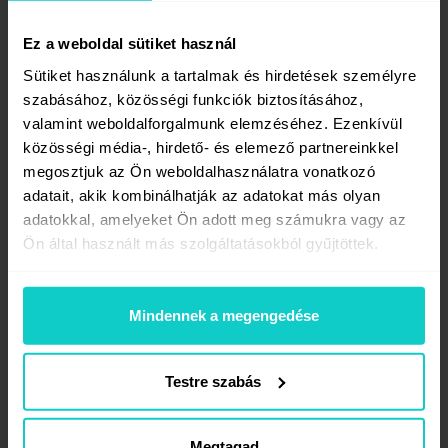
Hozzászólás*
Ez a weboldal sütiket használ
Sütiket használunk a tartalmak és hirdetések személyre
szabásához, közösségi funkciók biztosításához,
valamint weboldalforgalmunk elemzéséhez. Ezenkívül
közösségi média-, hirdető- és elemező partnereinkkel
megosztjuk az Ön weboldalhasználatra vonatkozó
* Kijelentem, hogy elolvastam és elfogadom
adatait, akik kombinálhatják az adatokat más olyan
a weboldal
adatvédelmi szabályzatát
adatokkal, amelyeket Ön adott meg számukra vagy az
és a
hozzászólások közzétételére vonatkozó
Ön által használt más szolgáltatásokból gyűjtöttek.
feltételeket
.
Értesítés új cikkekről vagy egyéb értékes
Mindennek a megengedése
információkról (iratkozz fel a WhitePress®
hírlevelére)
A WhitePress® csapata fenntartja magának a jogot, hogy
Testre szabás
eltávolítsa azokat a hozzászólásokat, amelyek
nem felelnek meg a
hozzászólások közzétételének
feltételeinek
, vagy amelyek sértik a törvényt és a jó
modort.
Megtagad