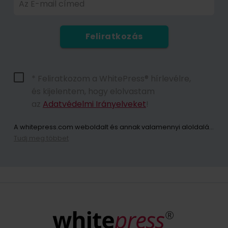
Az E-mail címed
Feliratkozás
* Feliratkozom a WhitePress® hírlevélre,
és kijelentem, hogy elolvastam
az
Adatvédelmi Irányelveket
!
A whitepress.com weboldalt és annak valamennyi aloldalát (a továbbiakban: Weboldal) használó személyek személyes adatainak kezelője az Európai Parlament és a Tanács 2016. április 27-i (EU) 2016/679 rendelete értelmében a személyes adatok feldolgozásával és az ilyen adatok szabad áramlásával, valamint a 95/46/EK irányelv (a továbbiakban: GDPR) hatályon kívül helyezése tekintetében közösen „WhitePress Kft, amelynek székhelye 2161 Csomád, Verebeshegy utca 11 és bekerült a Bielsko-Biała Kerületi Bíróság által vezetett Nemzeti Bírósági Nyilvántartás vállalkozói nyilvántartásába, az Országos Bírósági Nyilvántartás 8. Kereskedelmi Osztálya KRS-számon: 0000651339, NIP: 9372667797, REGON: 243400145 és egyéb cégek a
Tudj meg többet
A hírlevélre való feliratkozással Ön hozzájárul ahhoz, hogy a WhitePress Kft. által kínált szolgáltatások és áruk közvetlen marketingjével kapcsolatos kereskedelmi információk elektronikus kommunikációs eszközökön, különösen e-mailen keresztül küldjenek. és megbízható üzleti partnerei, akik érdeklődnek saját termékeik vagy szolgáltatásaik értékesítésében. Személyes adatai kezelésének jogalapja az Ön hozzájárulása (GDPR 6. cikk (1) bekezdés a) pont). Az űrlap elküldésével Ön kijelenti, hogy elolvasta az
Önnek jogában áll bármikor visszavonni a személyes adatainak marketing célú kezeléséhez adott hozzájárulását. Az Ön személyes adatainak WhitePress Kft általi kezeléséről és kezelésének alapjáról, ideértve az Ön jogait is, az