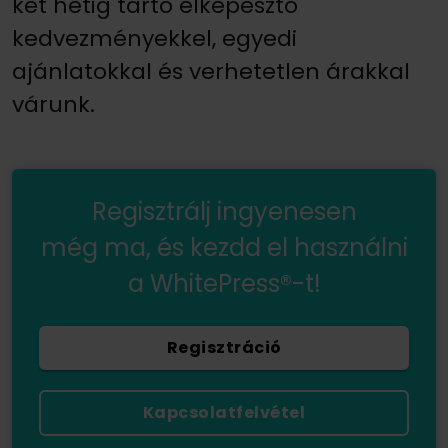
két hétig tartó elképesztő
kedvezményekkel, egyedi
ajánlatokkal és verhetetlen árakkal
várunk.
Regisztrálj ingyenesen
még ma, és kezdd el használni
a WhitePress®-t!
Regisztráció
Kapcsolatfelvétel