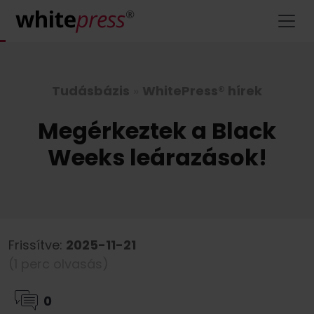
Tudásbázis
»
WhitePress® hírek
Megérkeztek a Black
Weeks leárazások!
Frissítve:
2025-11-21
(1 perc olvasás)
0