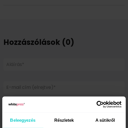
Hozzászólások (0)
Aláírás*
E-mail cím (elrejtve)*
Weboldal
Beleegyezés
Részletek
A sütikről