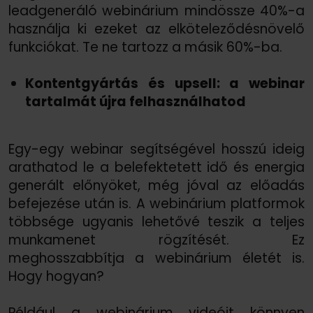
leadgeneráló webinárium mindössze 40%-a
használja ki ezeket az elköteleződésnövelő
funkciókat. Te ne tartozz a másik 60%-ba.
Kontentgyártás és upsell: a webinar
tartalmát újra felhasználhatod
Egy-egy webinar segítségével hosszú ideig
arathatod le a belefektetett idő és energia
generált előnyöket, még jóval az előadás
befejezése után is. A webinárium platformok
többsége ugyanis lehetővé teszik a teljes
munkamenet rögzítését. Ez
meghosszabbítja a webinárium életét is.
Hogy hogyan?
Például a webinárium videóit könnyen