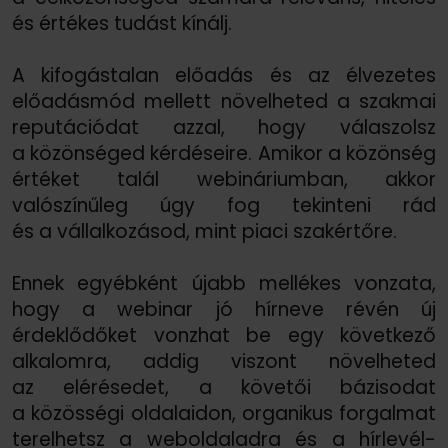
és értékes tudást kínálj.
A kifogástalan előadás és az élvezetes
előadásmód mellett növelheted a szakmai
reputációdat azzal, hogy válaszolsz
a közönséged kérdéseire. Amikor a közönség
értéket talál webináriumban, akkor
valószínűleg úgy fog tekinteni rád
és a vállalkozásod, mint piaci szakértőre.
Ennek egyébként újabb mellékes vonzata,
hogy a webinar jó hírneve révén új
érdeklődőket vonzhat be egy következő
alkalomra, addig viszont növelheted
az elérésedet, a követői bázisodat
a közösségi oldalaidon, organikus forgalmat
terelhetsz a weboldaladra és a hírlevél-