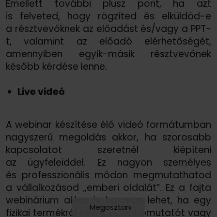
Emellett további plusz pont, ha azt
is felveted, hogy rögzíted és elküldöd-e
a résztvevőknek az előadást és/
vagy a PPT-
t, valamint az előadó elérhetőségét,
amennyiben egyik-másik résztvevőnek
később kérdése lenne.
Live videó
A webinar készítése élő videó formátumban
nagyszerű megoldás akkor, ha szorosabb
kapcsolatot szeretnél kiépíteni
az ügyfeleiddel. Ez nagyon személyes
és professzionális módon megmutathatod
a vállalkozásod „emberi oldalát”. Ez a fajta
webinárium akkor is hasznos lehet, ha egy
Megosztani
fizikai termékről készít videobemutatót vagy