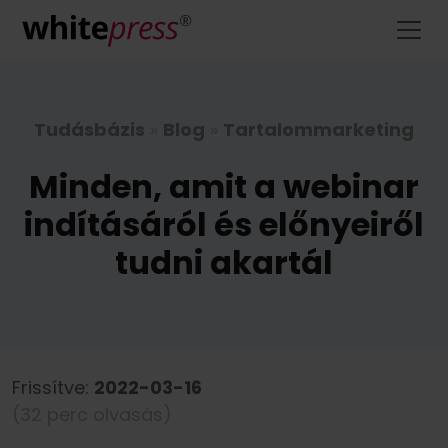
Tudásbázis
»
Blog
»
Tartalommarketing
Minden, amit a webinar
indításáról és előnyeiről
tudni akartál
Frissítve:
2022-03-16
(32 perc olvasás)