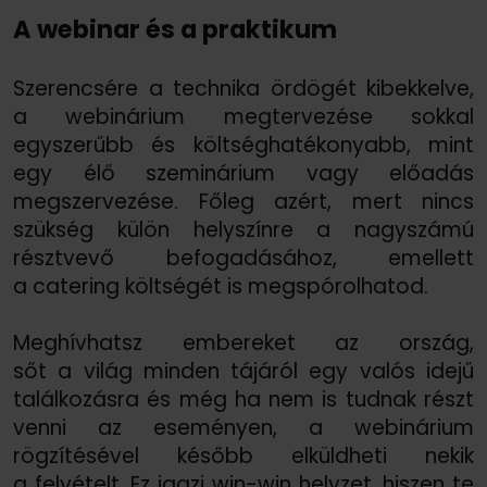
A webinar és a praktikum
Szerencsére a technika ördögét kibekkelve,
a webinárium megtervezése sokkal
egyszerűbb és költséghatékonyabb, mint
egy élő szeminárium vagy előadás
megszervezése. Főleg azért, mert nincs
szükség külön helyszínre a nagyszámú
résztvevő befogadásához, emellett
a catering költségét is megspórolhatod.
Meghívhatsz embereket az ország,
sőt a világ minden tájáról egy valós idejű
találkozásra és még ha nem is tudnak részt
venni az eseményen, a webinárium
rögzítésével később elküldheti nekik
a felvételt. Ez igazi win-win helyzet, hiszen te