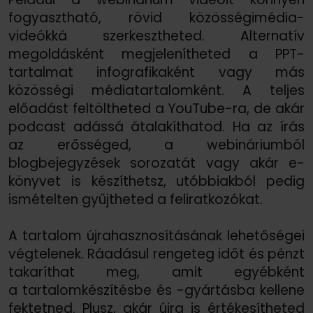
fogyasztható, rövid közösségimédia-
videókká szerkesztheted. Alternatív
megoldásként megjelenítheted a PPT-
tartalmat infografikaként vagy más
közösségi médiatartalomként. A teljes
előadást feltöltheted a YouTube-ra, de akár
podcast adássá átalakíthatod. Ha az írás
az erősséged, a webináriumból
blogbejegyzések sorozatát vagy akár e-
könyvet is készíthetsz, utóbbiakból pedig
ismételten gyűjtheted a feliratkozókat.
A tartalom újrahasznosításának lehetőségei
végtelenek. Ráadásul rengeteg időt és pénzt
takaríthat meg, amit egyébként
a tartalomkészítésbe és -gyártásba kellene
fektetned. Plusz, akár újra is értékesítheted