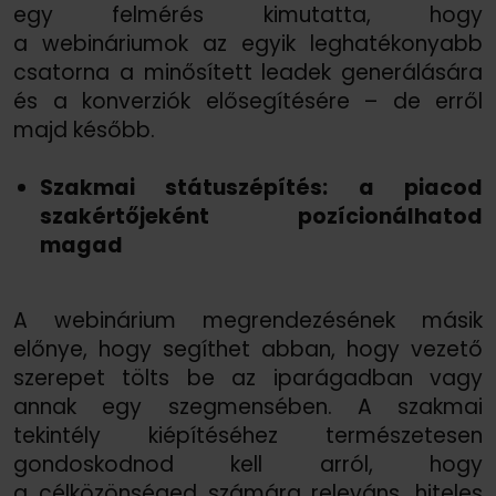
egy felmérés kimutatta, hogy
a webináriumok az egyik leghatékonyabb
csatorna a minősített leadek generálására
és a konverziók elősegítésére – de erről
majd később.
Szakmai státuszépítés: a piacod
szakértőjeként pozícionálhatod
magad
A webinárium megrendezésének másik
előnye, hogy segíthet abban, hogy vezető
szerepet tölts be az iparágadban vagy
annak egy szegmensében. A szakmai
tekintély kiépítéséhez természetesen
gondoskodnod kell arról, hogy
a célközönséged számára releváns, hiteles