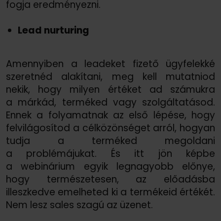
fogja eredményezni.
Lead nurturing
Amennyiben a leadeket fizető ügyfelekké
szeretnéd alakítani, meg kell mutatniod
nekik, hogy milyen értéket ad számukra
a márkád, terméked vagy szolgáltatásod.
Ennek a folyamatnak az első lépése, hogy
felvilágosítod a célközönséget arról, hogyan
tudja a terméked megoldani
a problémájukat. És itt jön képbe
a webinárium egyik legnagyobb előnye,
hogy természetesen, az előadásba
illeszkedve emelheted ki a termékeid értékét.
Nem lesz sales szagú az üzenet.