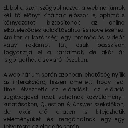
Ebből a szemszögből nézve, a webináriumok
két fő előnyt kínálnak: először is, optimális
környezetet biztosítanak az online
elköteleződés kialakításához és növeléséhez.
Amikor a közönség egy promóciós videót
vagy reklámot lát, csak passzívan
fogyasztja el a tartalmat, de akár át
is görgethet a zavaró részeken.
A webinárium során azonban lehetőség nyílik
az interakcióra, hiszen amellett, hogy real
time élvezhetik az előadást, az előadó
segítségével részt vehetnek közvélemény-
kutatásokon, Question &
Answer szekciókon,
de akár élő chaten is kifejezhetik
véleményüket és reagálhatnak egy-egy
felvetésre az előadás során.