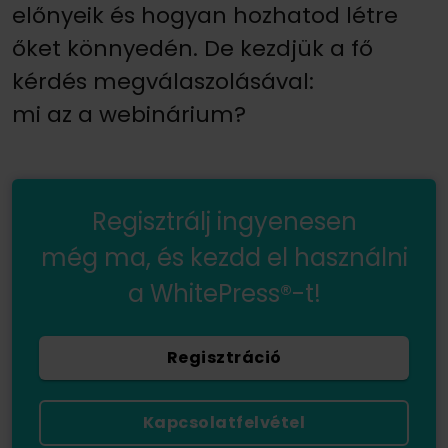
előnyeik és hogyan hozhatod létre
őket könnyedén. De kezdjük a fő
kérdés megválaszolásával:
mi az a webinárium?
Regisztrálj ingyenesen
még ma, és kezdd el használni
a WhitePress®-t!
Regisztráció
Kapcsolatfelvétel