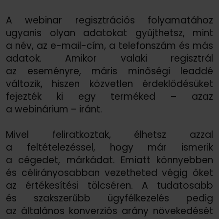
A webinar regisztrációs folyamatához
ugyanis olyan adatokat gyűjthetsz, mint
a név, az e-mail-cím, a telefonszám és más
adatok. Amikor valaki regisztrál
az eseményre, máris minőségi leaddé
változik, hiszen közvetlen érdeklődésüket
fejezték ki egy terméked – azaz
a webinárium – iránt.
Mivel feliratkoztak, élhetsz azzal
a feltételezéssel, hogy már ismerik
a cégedet, márkádat. Emiatt könnyebben
és célirányosabban vezetheted végig őket
az értékesítési tölcséren. A tudatosabb
és szakszerűbb ügyfélkezelés pedig
az általános konverziós arány növekedését