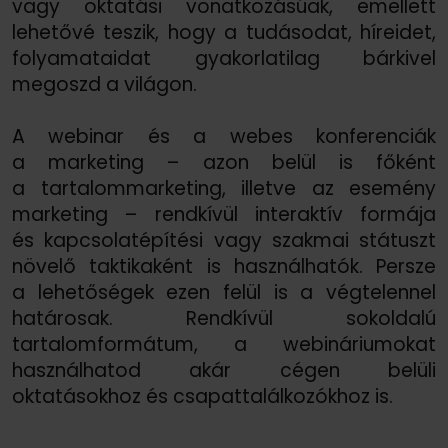
vagy oktatási vonatkozásúak, emellett
lehetővé teszik, hogy a tudásodat, híreidet,
folyamataidat gyakorlatilag bárkivel
megoszd a világon.
A webinar és a webes konferenciák
a marketing – azon belül is főként
a tartalommarketing, illetve az esemény
marketing – rendkívül interaktív formája
és kapcsolatépítési vagy szakmai státuszt
növelő taktikaként is használhatók. Persze
a lehetőségek ezen felül is a végtelennel
határosak. Rendkívül sokoldalú
tartalomformátum, a webináriumokat
használhatod akár cégen belüli
oktatásokhoz és csapattalálkozókhoz is.