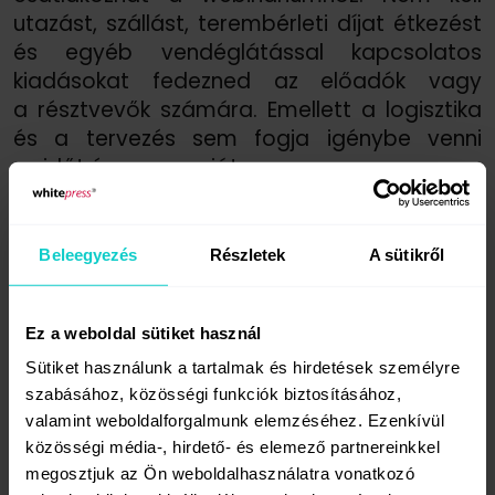
utazást, szállást, terembérleti díjat étkezést
és egyéb vendéglátással kapcsolatos
kiadásokat fedezned az előadók vagy
a résztvevők számára. Emellett a logisztika
és a tervezés sem fogja igénybe venni
az időt és az energiát.
Növeli a márkaismertséget
Beleegyezés
Részletek
A sütikről
A cégtulajdonosoknak jelentős időt, pénzt
és erőforrásokat kell fordítaniuk
Ez a weboldal sütiket használ
márkaidentitásuk kialakítására. Az egyedi
Sütiket használunk a tartalmak és hirdetések személyre
logó létrehozásától és a márkaszínek
szabásához, közösségi funkciók biztosításához,
megválasztásától a Voice of Tone, azaz
valamint weboldalforgalmunk elemzéséhez. Ezenkívül
a márkahang kialakításáig rengeteg munka
közösségi média-, hirdető- és elemező partnereinkkel
van a márkaépítésben. A webináriumokon
megosztjuk az Ön weboldalhasználatra vonatkozó