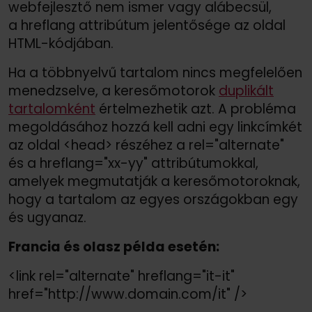
webfejlesztő nem ismer vagy alábecsül,
a hreflang attribútum jelentősége az oldal
HTML-kódjában.
Ha a többnyelvű tartalom nincs megfelelően
menedzselve, a keresőmotorok
duplikált
tartalomként
értelmezhetik azt. A probléma
megoldásához hozzá kell adni egy linkcímkét
az oldal <head> részéhez a rel="alternate"
és a hreflang="xx-yy" attribútumokkal,
amelyek megmutatják a keresőmotoroknak,
hogy a tartalom az egyes országokban egy
és ugyanaz.
Francia és olasz példa esetén:
<link rel="alternate" hreflang="it-it"
href="http://
www.domain.com/
it" /
>