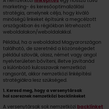
A nemzetközi
linképítés
egy hosszú távú
marketing- és keresőoptimalizálási
stratégia, amelynek célja, hogy kiváló
minőségű linkeket építsünk a megcélzott
országokban és régiókban létrehozott
weboldalakon/
weboldalakkal.
Például, ha a weboldalad Magyarországon
található, de szeretnéd a közönségedet
például szlovák, olasz, német vagy angol
nyelvterületen bővíteni, illetve javítanád
a különböző kulcsszavak nemzetközi
rangsorát, akkor nemzetközi linképítési
stratégiákra lesz szükséged.
1. Keresd meg, hogy a versenytársak
hol szereznek nemzetközi backlinkeket
A versenytársak sok nemzetközi
backlinket