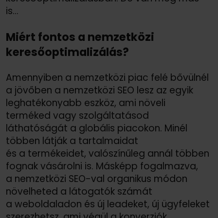
is…
Miért fontos a nemzetközi
keresőoptimalizálás?
Amennyiben a nemzetközi piac felé bővülnél
a jövőben a nemzetközi SEO lesz az egyik
leghatékonyabb eszköz, ami növeli
terméked vagy szolgáltatásod
láthatóságát a globális piacokon. Minél
többen látják a tartalmaidat
és a termékeidet, valószínűleg annál többen
fognak vásárolni is. Másképp fogalmazva,
a nemzetközi SEO-val organikus módon
növelheted a látogatók számát
a weboldaladon és új leadeket, új ügyfeleket
szerezhetsz, ami végül a konverziók