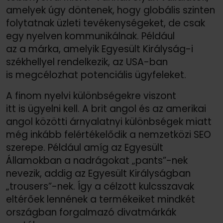
amelyek úgy döntenek, hogy globális szinten
folytatnak üzleti tevékenységeket, de csak
egy nyelven kommunikálnak. Például
az a márka, amelyik Egyesült Királyság-i
székhellyel rendelkezik, az USA-ban
is megcélozhat potenciális ügyfeleket.
A finom nyelvi különbségekre viszont
itt is ügyelni kell. A brit angol és az amerikai
angol közötti árnyalatnyi különbségek miatt
még inkább felértékelődik a nemzetközi SEO
szerepe. Például amíg az Egyesült
Államokban a nadrágokat „pants”-nek
nevezik, addig az Egyesült Királyságban
„trousers”-nek. Így a célzott kulcsszavak
eltérőek lennének a termékeiket mindkét
országban forgalmazó divatmárkák