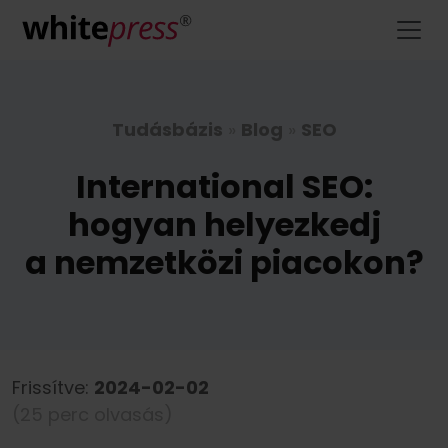
Tudásbázis
»
Blog
»
SEO
International SEO:
hogyan helyezkedj
a nemzetközi piacokon?
Frissítve:
2024-02-02
(25 perc olvasás)