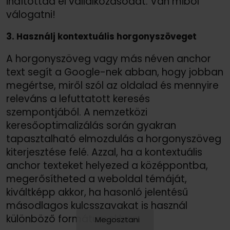
indítottad el vállalkozásodat. Van miből
válogatni!
3. Használj kontextuális horgonyszöveget
A horgonyszöveg vagy más néven anchor
text segít a Google-nek abban, hogy jobban
megértse, miről szól az oldalad és mennyire
releváns a lefuttatott keresés
szempontjából. A nemzetközi
keresőoptimalizálás során gyakran
tapasztalható elmozdulás a horgonyszöveg
kiterjesztése felé. Azzal, ha a kontextuális
anchor texteket helyezed a középpontba,
megerősítheted a weboldal témáját,
kiváltképp akkor, ha hasonló jelentésű
másodlagos kulcsszavakat is használ
különböző formátumokban.
Megosztani