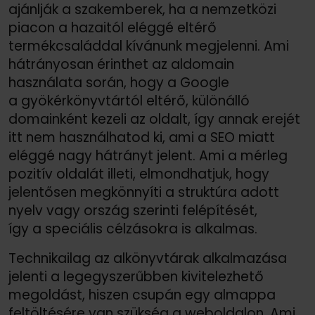
ajánlják a szakemberek, ha a nemzetközi
piacon a hazaitól eléggé eltérő
termékcsaláddal kívánunk megjelenni. Ami
hátrányosan érinthet az aldomain
használata során, hogy a Google
a gyökérkönyvtártól eltérő, különálló
domainként kezeli az oldalt, így annak erejét
itt nem használhatod ki, ami a SEO miatt
eléggé nagy hátrányt jelent. Ami a mérleg
pozitív oldalát illeti, elmondhatjuk, hogy
jelentősen megkönnyíti a struktúra adott
nyelv vagy ország szerinti felépítését,
így a speciális célzásokra is alkalmas.
Technikailag az alkönyvtárak alkalmazása
jelenti a legegyszerűbben kivitelezhető
megoldást, hiszen csupán egy almappa
feltöltésére van szükség a weboldalon. Ami