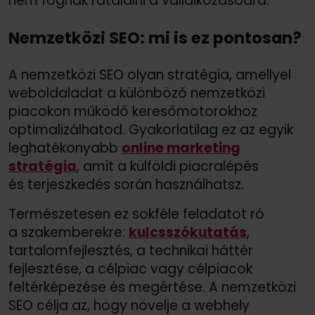
nem fognak rátalálni a vállalkozásodra.
Nemzetközi SEO: mi is ez pontosan?
A nemzetközi SEO olyan stratégia, amellyel
weboldaladat a különböző nemzetközi
piacokon működő keresőmotorokhoz
optimalizálhatod. Gyakorlatilag ez az egyik
leghatékonyabb
online marketing
stratégia
, amit a külföldi piacralépés
és terjeszkedés során használhatsz.
Természetesen ez sokféle feladatot ró
a szakemberekre:
kulcsszókutatás
,
tartalomfejlesztés, a technikai háttér
fejlesztése, a célpiac vagy célpiacok
feltérképezése és megértése. A nemzetközi
SEO célja az, hogy növelje a webhely