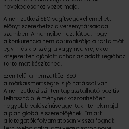
növekedéséhez vezet majd.
A nemzetközi SEO segítségével emellett
előnyt szerezhetsz a versenytársaiddal
szemben. Amennyiben azt látod, hogy
a konkurencia nem optimalizálja a tartalmát
egy másik országra vagy nyelvre, akkor
kifejezetten ajánlott ahhoz az adott régióhoz
tartalmat készítened.
Ezen felül a nemzetközi SEO
a márkaismertségre is jó hatással van.
A nemzetközi szinten tapasztalható pozitív
felhasználói élménynek köszönhetően
nagyobb valószínűséggel tekintenek majd
a piac globális szereplőjének. Emiatt
a látogatók folyamatosan vissza fognak
térni weboldalra, ami végső soron növeli