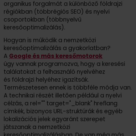
organikus forgalmát a különböző földrajzi
régiókban (többrégiós SEO) és nyelvi
csoportokban (többnyelvű
keresőoptimalizálás).
Hogyan is működik a nemzetközi
keresőoptimalizálás a gyakorlatban?
A
Google és más keresőmotorok
úgy vannak programozva, hogy a keresési
találatokat a felhasználó nyelvéhez
és földrajzi helyéhez igazítsák.
Természetesen ennek is többféle módja van.
A technikai részét illetően például a nyelvi
célzás, a rel="" target="_blank" hreflang
címkék, bizonyos URL-struktúrák és egyéb
lokalizációs jelek egyaránt szerepet
játszanak a nemzetközi
keresőoptimalizálásban. De van még más