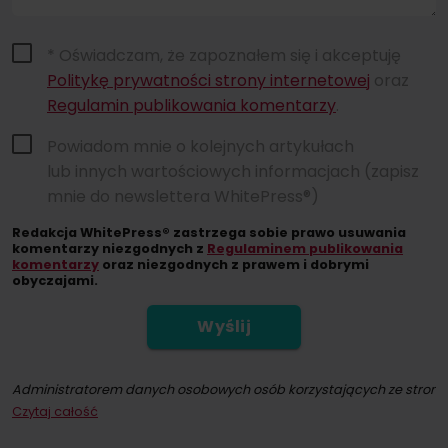
* Oświadczam, że zapoznałem się i akceptuję
Politykę prywatności strony internetowej
oraz
Regulamin publikowania komentarzy
.
Powiadom mnie o kolejnych artykułach
lub innych wartościowych informacjach (zapisz
mnie do newslettera WhitePress®)
Redakcja WhitePress® zastrzega sobie prawo usuwania
komentarzy niezgodnych z
Regulaminem publikowania
komentarzy
oraz niezgodnych z prawem i dobrymi
obyczajami.
Wyślij
Administratorem danych osobowych osób korzystających ze strony int
Czytaj całość
Dokonując zapisu na newsletter wyrażacie Państwo zgodę na przesył
W każdym momencie przysługuje Państwu możliwość wycofania zgod