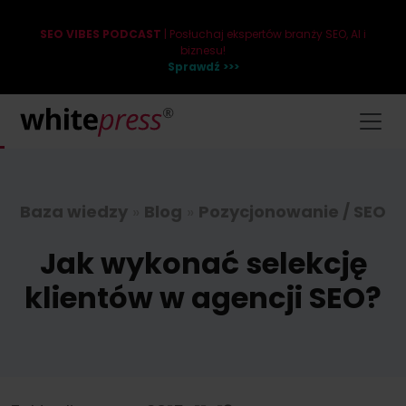
SEO VIBES PODCAST
| Posłuchaj ekspertów branży SEO, AI i
biznesu!
Sprawdź >>>
Baza wiedzy
»
Blog
»
Pozycjonowanie / SEO
Jak wykonać selekcję
klientów w agencji SEO?