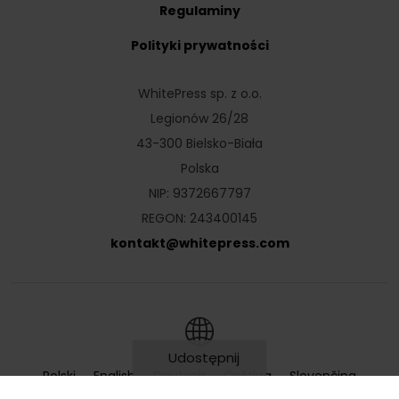
Regulaminy
Polityki prywatności
WhitePress sp. z o.o.
Legionów 26/28
43-300 Bielsko-Biała
Polska
NIP: 9372667797
REGON: 243400145
kontakt
@
whitepress
.
com
Udostępnij
Polski
English
Deutsch
Čeština
Slovenčina
1