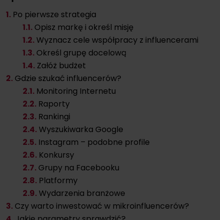
1.
Po pierwsze strategia
1.
1.
Opisz markę i określ misję
1.
2.
Wyznacz cele współpracy z influencerami
1.
3.
Określ grupę docelową
1.
4.
Załóż budżet
2.
Gdzie szukać influencerów?
2.
1.
Monitoring Internetu
2.
2.
Raporty
2.
3.
Rankingi
2.
4.
Wyszukiwarka Google
2.
5.
Instagram – podobne profile
2.
6.
Konkursy
2.
7.
Grupy na Facebooku
2.
8.
Platformy
2.
9.
Wydarzenia branżowe
3.
Czy warto inwestować w mikroinfluencerów?
4.
Jakie parametry sprawdzić?