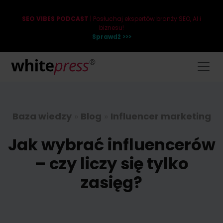
SEO VIBES PODCAST
| Posłuchaj ekspertów branży SEO, AI i
biznesu!
Sprawdź >>>
Baza wiedzy
»
Blog
»
Influencer marketing
Jak wybrać influencerów
– czy liczy się tylko
zasięg?