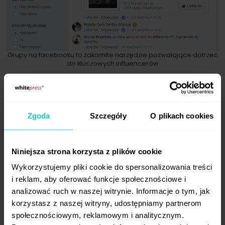
Grupy na facebooku to zakomite narzędzie pozwalające dotrzeć
do kluczowych influencerów
Monitoring Internetu
Korzystając z narzędzi do monitoringu
Zgoda
Szczegóły
O plikach cookies
Internetu, np.Brand24 czy SentiOne, możesz
znaleźć osoby wypowiadające się często
na tematy związane z Twoim produktem
Niniejsza strona korzysta z plików cookie
lub usługą. Taki research pozwoli Ci również
Wykorzystujemy pliki cookie do spersonalizowania treści
prześledzić w jaki sposób komentowane są
i reklam, aby oferować funkcje społecznościowe i
wypowiedzi potencjalnego influencera.
analizować ruch w naszej witrynie. Informacje o tym, jak
korzystasz z naszej witryny, udostępniamy partnerom
społecznościowym, reklamowym i analitycznym.