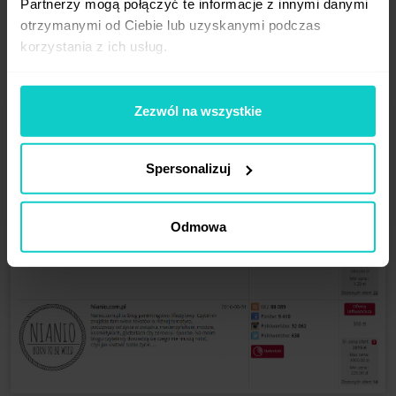
cenowe, a część wycenia kampanię dopiero
Partnerzy mogą połączyć te informacje z innymi danymi
otrzymanymi od Ciebie lub uzyskanymi podczas
po otrzymaniu briefu. W platformie
korzystania z ich usług.
®
WhitePress
dodatkowo prezentowane są
uśrednione stawki za poszczególne oferty.
Zezwól na wszystkie
Spersonalizuj
Odmowa