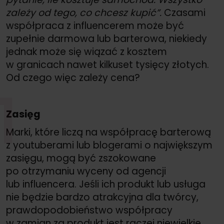
zależy od tego, co chcesz kupić”.
Czasami
współpraca z influencerem może być
zupełnie darmowa lub barterowa, niekiedy
jednak może się wiązać z kosztem
w granicach nawet kilkuset tysięcy złotych.
Od czego więc zależy cena?
1
Zasięg
Marki, które liczą na współpracę barterową
z youtuberami lub blogerami o największym
zasięgu, mogą być zszokowane
po otrzymaniu wyceny od agencji
lub influencera. Jeśli ich produkt lub usługa
nie będzie bardzo atrakcyjna dla twórcy,
prawdopodobieństwo współpracy
w zamian za produkt jest raczej niewielkie.