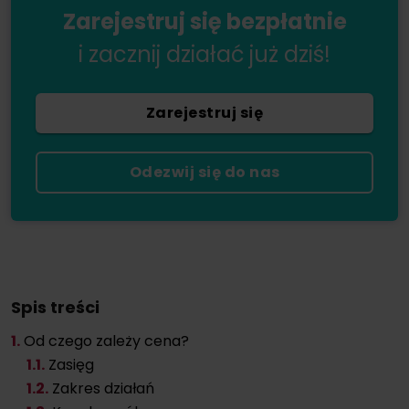
Zarejestruj się bezpłatnie
i zacznij działać już dziś!
Zarejestruj się
Odezwij się do nas
Spis treści
1.
Od czego zależy cena?
1
.1.
Zasięg
1
.2.
Zakres działań