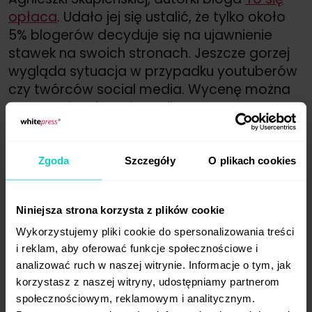
opłaca
. Udało jej się ustalić, że tylko około
5% blogerów decyduje się na ujawnienie
stawek na swoich stronach. Jeszcze gorzej
wygląda sytuacja w przypadku youtuberów
czy twórców social media. Wycenę można
otrzymać wyłącznie mailowo. Często
na odpowiedź influencera trzeba czekać
kilka dni, a nawet tygodni, a żeby precyzyjnie
wycenił współpracę należy przedstawić
Zgoda
Szczegóły
O plikach cookies
szczegóły planowanej kampanii.
Aby uniknąć wysyłania setek maili z prośbą
Niniejsza strona korzysta z plików cookie
o wycenę kampanii można skorzystać
Wykorzystujemy pliki cookie do spersonalizowania treści
z jednej z platform współpracujących
i reklam, aby oferować funkcje społecznościowe i
z influencerami. Niestety w bazach platform
analizować ruch w naszej witrynie. Informacje o tym, jak
też nie są dostępne dokładne oferty
korzystasz z naszej witryny, udostępniamy partnerom
wszystkich twórców. Część ustala przedziały
społecznościowym, reklamowym i analitycznym.