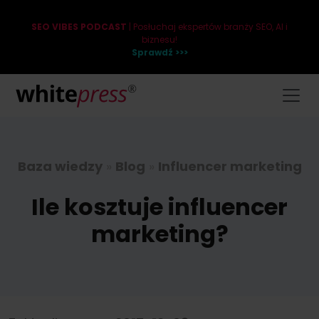
SEO VIBES PODCAST
| Posłuchaj ekspertów branży SEO, AI i
biznesu!
Sprawdź >>>
Baza wiedzy
»
Blog
»
Influencer marketing
Ile kosztuje influencer
marketing?