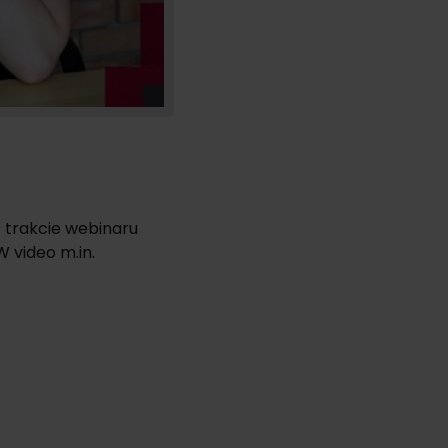
 trakcie webinaru
W video m.in.