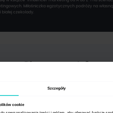
etingowych. Miłośniczka egzotycznych podróży na własną
 białej czekolady.
Dlaczego warto?
Szczegóły
 plików cookie
gląd marketingowych
Szkolenie bez
do spersonalizowania treści i reklam, aby oferować funkcje sp