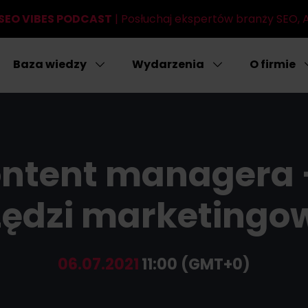
SEO VIBES PODCAST
| Posłuchaj ekspertów branży SEO, AI
Baza wiedzy
Wydarzenia
O firmie
ontent managera -
zędzi marketingo
06.07.2021
11:00 (GMT+0)