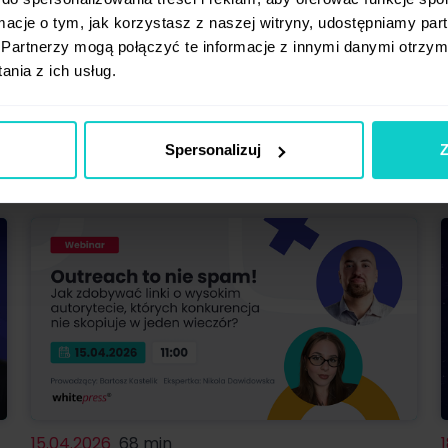
rendów i narzędzi
wychodzenia z d
ormacje o tym, jak korzystasz z naszej witryny, udostępniamy p
Partnerzy mogą połączyć te informacje z innymi danymi otrzym
nia z ich usług.
Spersonalizuj
Z
Inne webinary
15.04.2026
68 min