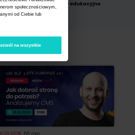
omu
materiały edukacyjne
artnerom społecznościowym,
anymi od Ciebie lub
ezwól na wszystkie
18.03.2026
88 min