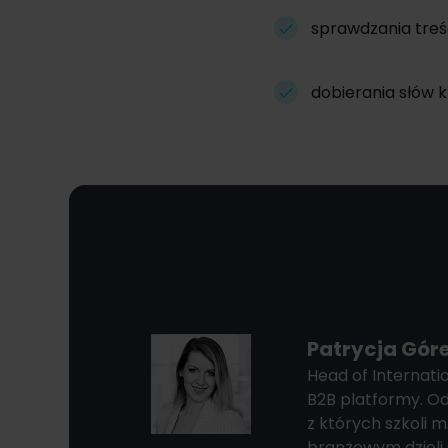
sprawdzania treści
dobierania słów 
Patrycja Gór
Head of Internat
B2B platformy. Od
z których szkoli 
branżowym dzieli 