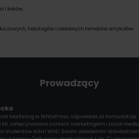
 i linków,
kluczowych, hasztagów i ciekawych tematów artykułów.
Prowadzący
ecka
ional Marketing w WhitePress, odpowiada za komuniakcję
 lat zafascynowana content marketingiem i social media
m.in studentów AGH i WSEI. Swoim wieloletnim doświadcze
się w książce "Influencer marketing od A do Z" i na scena