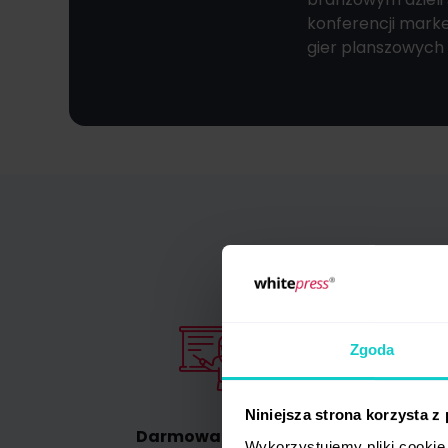
konferencji mark
gier planszowych i
Zgoda
Niniejsza strona korzysta z
Darmowa wiedza
Prze
Wykorzystujemy pliki cookie 