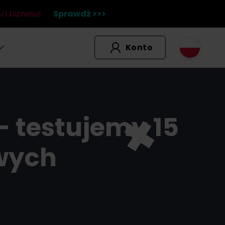
 i biznesu!
Sprawdź >>>
Konto
 testujemy 15
wych