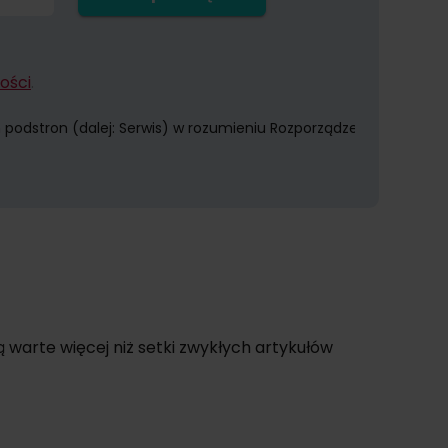
ości
.
odstron (dalej: Serwis) w rozumieniu Rozporządzenia Parlamentu
komunikacji elektronicznej, w tym w szczególności poczty elektr
 celach marketingowych. Więcej informacji na temat przetwarza
 warte więcej niż setki zwykłych artykułów