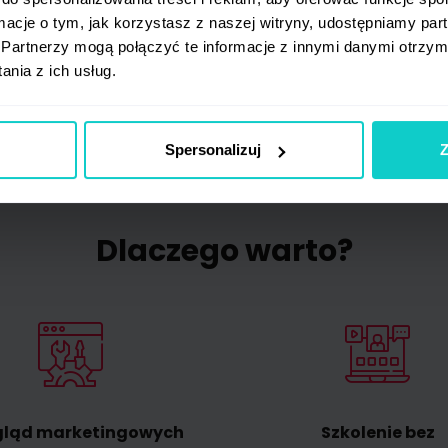
rtupy w ekspansji międzynarodowej, projektowaniu i skalo
ormacje o tym, jak korzystasz z naszej witryny, udostępniamy p
ch oraz budowaniu revenue-strategy.
Partnerzy mogą połączyć te informacje z innymi danymi otrzym
nia z ich usług.
Spersonalizuj
Z
Dlaczego warto?
gląd marketingowych
Szkolenie bez