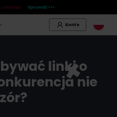
 i biznesu!
Sprawdź >>>
Konto
bywać linki o
onkurencja nie
zór?