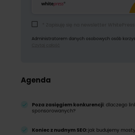
* Zapisuję się na newsletter WhitePres
Administratorem danych osobowych osób korzystaj
Czytaj całość
Dokonując zapisu na newsletter wyrażacie Państwo
W każdym momencie przysługuje Państwu możliwoś
Agenda
Poza zasięgiem konkurencji
: dlaczego l
sponsorowanych?
Koniec z nudnym SEO:
jak budujemy most