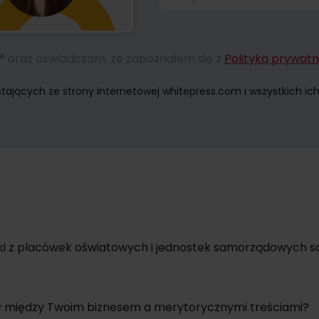
s® oraz oświadczam, że zapoznałem się z
Polityką prywatn
ących ze strony internetowej whitepress.com i wszystkich ich p
 zgodę na przesyłanie informacji handlowych za pomocą środków 
ć wycofania zgody na przetwarzanie Państwa danych osobowych w
inki z placówek oświatowych i jednostek samorządowych są
y między Twoim biznesem a merytorycznymi treściami?