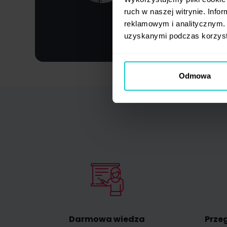
i zagraniczne sta
ruch w naszej witrynie. Inf
modeli biznesowy
reklamowym i analitycznym. 
uzyskanymi podczas korzysta
Odmowa
Darmowa wiedza
Prze