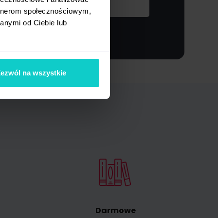
waniu
artnerom społecznościowym,
anymi od Ciebie lub
ezwól na wszystkie
Darmowe