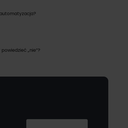
a automatyzacja?
powiedzieć „nie”?