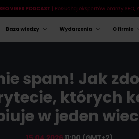
SEO VIBES PODCAST
| Posłuchaj ekspertów branży SEO, AI
Baza wiedzy
Wydarzenia
O firmie
nie spam! Jak zdo
ytecie, których k
piuje w jeden wiec
15.04.2026
11:00 (GMT+2)