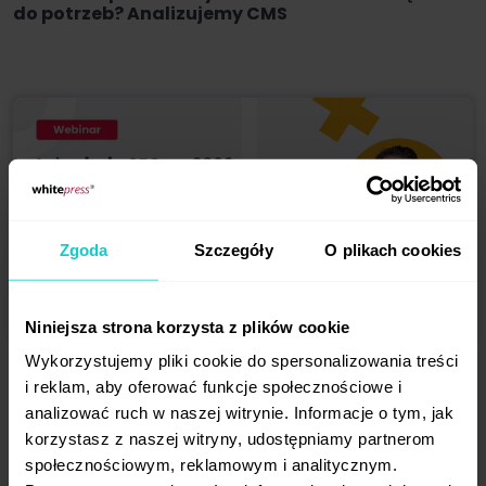
do potrzeb? Analizujemy CMS
Zgoda
Szczegóły
O plikach cookies
Niniejsza strona korzysta z plików cookie
Wykorzystujemy pliki cookie do spersonalizowania treści
05.02.2026
68 min
i reklam, aby oferować funkcje społecznościowe i
Inżynieria SEO na 2026: precyzyjny link building,
wskaźniki kontekstowe i AI Overviews
analizować ruch w naszej witrynie. Informacje o tym, jak
korzystasz z naszej witryny, udostępniamy partnerom
społecznościowym, reklamowym i analitycznym.