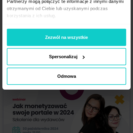
Partnerzy mogą połączyć te informacje z innymi danymi
otrzymanymi od Ciebie lub uzyskanymi podczas
korzystania z ich usług.
Zezwól na wszystkie
27.11.2024
56 min
Spersonalizuj
W SEO nie wróżymy z fusów - rola analityki
w pracy SEO-wca
Odmowa