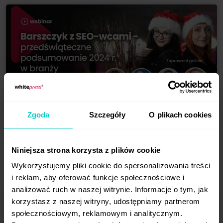
Zgoda
Szczegóły
O plikach cookies
18.12.2024
103 min
Barszczyk z SEO-wcami - przedświąteczne
podsumowanie 2024 r. w branży
Niniejsza strona korzysta z plików cookie
Wykorzystujemy pliki cookie do spersonalizowania treści
i reklam, aby oferować funkcje społecznościowe i
analizować ruch w naszej witrynie. Informacje o tym, jak
korzystasz z naszej witryny, udostępniamy partnerom
społecznościowym, reklamowym i analitycznym.