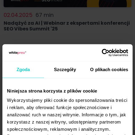
02.04.2025
67 min
Nadążyć za AI | Webinar z ekspertami konferencji
SEO Vibes Summit '25
Zgoda
Szczegóły
O plikach cookies
Niniejsza strona korzysta z plików cookie
Wykorzystujemy pliki cookie do spersonalizowania treści
i reklam, aby oferować funkcje społecznościowe i
analizować ruch w naszej witrynie. Informacje o tym, jak
korzystasz z naszej witryny, udostępniamy partnerom
19.02.2025
80 min
społecznościowym, reklamowym i analitycznym.
Strategia SEO dla e-commerce - jak zwiększyć