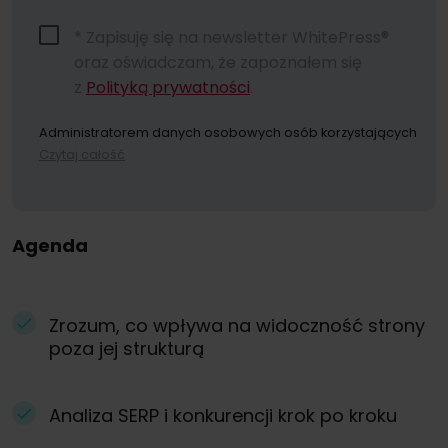
* Zapisuję się na newsletter WhitePress®
oraz oświadczam, że zapoznałem się
z
Polityką prywatności
.
Administratorem danych osobowych osób korzystających ze stro
Czytaj całość
Dokonując zapisu na newsletter wyrażacie Państwo zgodę na prz
W każdym momencie przysługuje Państwu możliwość wycofania z
Agenda
Zrozum, co wpływa na widoczność strony
poza jej strukturą
Analiza SERP i konkurencji krok po kroku