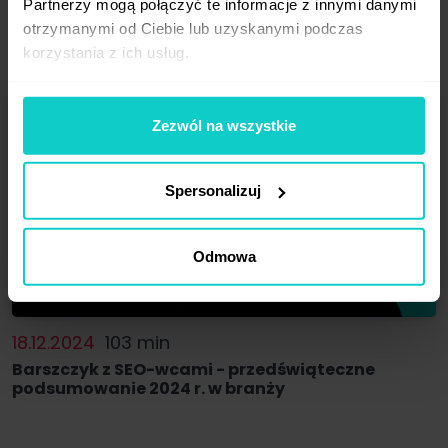
Partnerzy mogą połączyć te informacje z innymi danymi
widoczność i sprzedaż w 2025
otrzymanymi od Ciebie lub uzyskanymi podczas
korzystania z ich usług.
Zezwól na wszystkie
Spersonalizuj
Odmowa
18.12.2024
103 min
Barszczyk z SEO-wcami - przedświąteczne
podsumowanie 2024 r. w branży