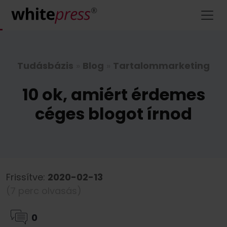
Tudásbázis
»
Blog
»
Tartalommarketing
10 ok, amiért érdemes
céges blogot írnod
Frissítve:
2020-02-13
(7 perc olvasás)
0