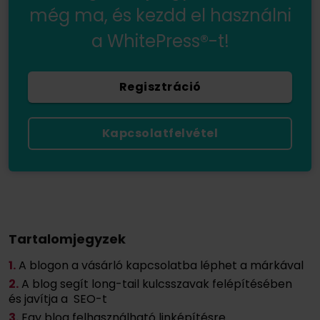
még ma, és kezdd el használni
a WhitePress®-t!
Regisztráció
Kapcsolatfelvétel
Tartalomjegyzek
1.
A blogon a vásárló kapcsolatba léphet a márkával
2.
A blog segít long-tail kulcsszavak felépítésében
és javítja a SEO-t
3.
Egy blog felhasználható linképítésre