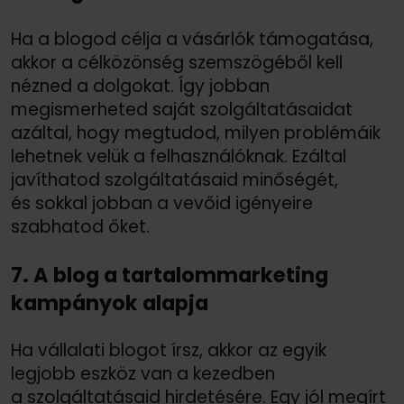
Ha a blogod célja a vásárlók támogatása,
akkor a célközönség szemszögéből kell
nézned a dolgokat. Így jobban
megismerheted saját szolgáltatásaidat
azáltal, hogy megtudod, milyen problémáik
lehetnek velük a felhasználóknak. Ezáltal
javíthatod szolgáltatásaid minőségét,
és sokkal jobban a vevőid igényeire
szabhatod őket.
7. A blog a tartalommarketing
kampányok alapja
Ha vállalati blogot írsz, akkor az egyik
legjobb eszköz van a kezedben
a szolgáltatásaid hirdetésére. Egy jól megírt