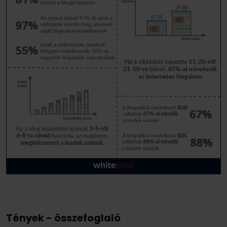
T
ények - összefoglaló