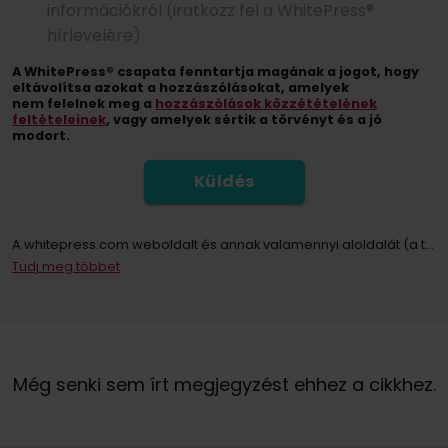
információkról (iratkozz fel a WhitePress®
hírlevelére)
A WhitePress® csapata fenntartja magának a jogot, hogy
eltávolítsa azokat a hozzászólásokat, amelyek
nem felelnek meg a
hozzászólások közzétételének
feltételeinek
, vagy amelyek sértik a törvényt és a jó
modort.
Küldés
A whitepress.com weboldalt és annak valamennyi aloldalát (a továbbiakban: Weboldal) használó személyek személyes adatainak kezelője az Európai Parlament és a Tanács 2016. április 27-i (EU) 2016/679 rendelete értelmében a személyes adatok feldolgozásával és az ilyen adatok szabad áramlásával, valamint a 95/46/EK irányelv (a továbbiakban: GDPR) hatályon kívül helyezése tekintetében közösen „WhitePress Kft, amelynek székhelye 2161 Csomád, Verebeshegy utca 11 és bekerült a Bielsko-Biała Kerületi Bíróság által vezetett Nemzeti Bírósági Nyilvántartás vállalkozói nyilvántartásába, az Országos Bírósági Nyilvántartás 8. Kereskedelmi Osztálya KRS-számon: 0000651339, NIP: 9372667797, REGON: 243400145 és egyéb cégek a
Tudj meg többet
A hírlevélre való feliratkozással Ön hozzájárul ahhoz, hogy a WhitePress Kft. által kínált szolgáltatások és áruk közvetlen marketingjével kapcsolatos kereskedelmi információk elektronikus kommunikációs eszközökön, különösen e-mailen keresztül küldjenek. és megbízható üzleti partnerei, akik érdeklődnek saját termékeik vagy szolgáltatásaik értékesítésében. Személyes adatai kezelésének jogalapja az Ön hozzájárulása (GDPR 6. cikk (1) bekezdés a) pont).
Önnek jogában áll bármikor visszavonni a személyes adatainak marketing célú kezeléséhez adott hozzájárulását. Az Ön személyes adatainak WhitePress Kft általi kezeléséről és kezelésének alapjáról, ideértve az Ön jogait is, az
Még senki sem írt megjegyzést ehhez a cikkhez.