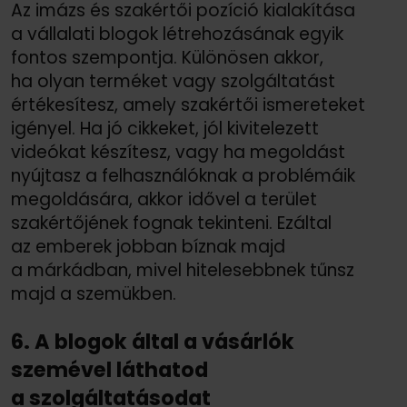
Az imázs és szakértői pozíció kialakítása
a vállalati blogok létrehozásának egyik
fontos szempontja. Különösen akkor,
ha olyan terméket vagy szolgáltatást
értékesítesz, amely szakértői ismereteket
igényel. Ha jó cikkeket, jól kivitelezett
videókat készítesz, vagy ha megoldást
nyújtasz a felhasználóknak a problémáik
megoldására, akkor idővel a terület
szakértőjének fognak tekinteni. Ezáltal
az emberek jobban bíznak majd
a márkádban, mivel hitelesebbnek tűnsz
majd a szemükben.
6. A blogok által a vásárlók
szemével láthatod
a szolgáltatásodat