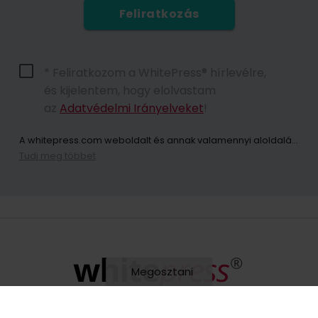
Feliratkozás
* Feliratkozom a WhitePress® hírlevélre,
és kijelentem, hogy elolvastam
az
Adatvédelmi Irányelveket
!
A whitepress.com weboldalt és annak valamennyi aloldalát (a továbbiakban: Weboldal) használó személyek személyes adatainak kezelője az Európai Parlament és a Tanács 2016. április 27-i (EU) 2016/679 rendelete értelmében a személyes adatok feldolgozásával és az ilyen adatok szabad áramlásával, valamint a 95/46/EK irányelv (a továbbiakban: GDPR) hatályon kívül helyezése tekintetében közösen „WhitePress Kft, amelynek székhelye 2161 Csomád, Verebeshegy utca 11 és bekerült a Bielsko-Biała Kerületi Bíróság által vezetett Nemzeti Bírósági Nyilvántartás vállalkozói nyilvántartásába, az Országos Bírósági Nyilvántartás 8. Kereskedelmi Osztálya KRS-számon: 0000651339, NIP: 9372667797, REGON: 243400145 és egyéb cégek a
Tudj meg többet
A hírlevélre való feliratkozással Ön hozzájárul ahhoz, hogy a WhitePress Kft. által kínált szolgáltatások és áruk közvetlen marketingjével kapcsolatos kereskedelmi információk elektronikus kommunikációs eszközökön, különösen e-mailen keresztül küldjenek. és megbízható üzleti partnerei, akik érdeklődnek saját termékeik vagy szolgáltatásaik értékesítésében. Személyes adatai kezelésének jogalapja az Ön hozzájárulása (GDPR 6. cikk (1) bekezdés a) pont). Az űrlap elküldésével Ön kijelenti, hogy elolvasta az
Önnek jogában áll bármikor visszavonni a személyes adatainak marketing célú kezeléséhez adott hozzájárulását. Az Ön személyes adatainak WhitePress Kft általi kezeléséről és kezelésének alapjáról, ideértve az Ön jogait is, az
Megosztani
0