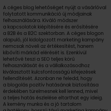
A céges blog lehetőséget nyújt a vásárlóval
folytatott kommunikáció új módjainak
felhasználására. Kiváló módszer
a kapcsolatok kiépítésére és erősítésére
a B2B és a B2C szektorban. A céges blogon
alapuló, jól kidolgozott marketing kampány
nemcsak növeli az értékesítést, hanem
kibővíti márkád elérését is. Ezenkívül
lehetővé teszi a SEO teljes körű
felhasználását és a vállalkozásodhoz
kiválasztott kulcsfontosságú kifejezések
fellendítését. Azonban ne feledd, hogy
a blogolás pozitív hatásának biztosítása
érdekében türelmesnek kell lenned, mivel
a teljes hatás észlelése eltarthat egy ideig.
A kemény munka és a jó tartalom
a hatékony, hosszú távú marketing kampány