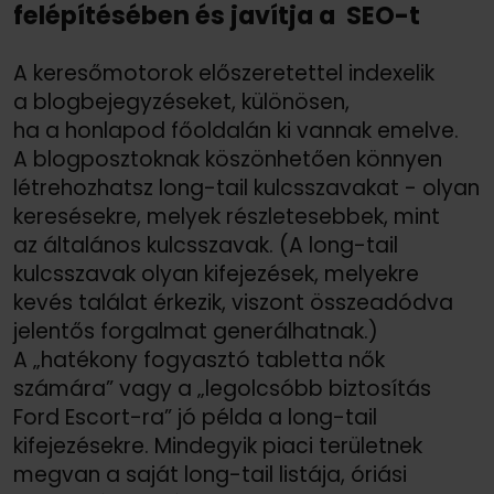
felépítésében és javítja a SEO-t
A keresőmotorok előszeretettel indexelik
a blogbejegyzéseket, különösen,
ha a honlapod főoldalán ki vannak emelve.
A blogposztoknak köszönhetően könnyen
létrehozhatsz long-tail kulcsszavakat - olyan
keresésekre, melyek részletesebbek, mint
az általános kulcsszavak. (A long-tail
kulcsszavak olyan kifejezések, melyekre
kevés találat érkezik, viszont összeadódva
jelentős forgalmat generálhatnak.)
A „hatékony fogyasztó tabletta nők
számára” vagy a „legolcsóbb biztosítás
Ford Escort-ra” jó példa a long-tail
kifejezésekre. Mindegyik piaci területnek
megvan a saját long-tail listája, óriási