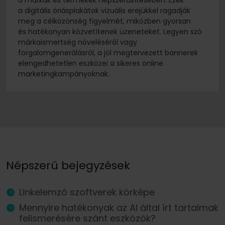
a márkák és termékek népszerűsítésében. Ezek
a digitális óriásplakátok vizuális erejükkel ragadják
meg a célközönség figyelmét, miközben gyorsan
és hatékonyan közvetítenek üzeneteket. Legyen szó
márkaismertség növeléséről vagy
forgalomgenerálásról, a jól megtervezett bannerek
elengedhetetlen eszközei a sikeres online
marketingkampányoknak.
Népszerű bejegyzések
Linkelemző szoftverek körképe
Mennyire hatékonyak az AI által írt tartalmak
felismerésére szánt eszközök?