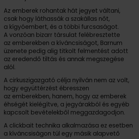
Az emberek rohantak hát jegyet váltani,
csak hogy láthassák a szakállas nőt,
a kígyóembert, és a többi furcsaságot.
A vonzóan bizarr társulat felébresztette
az emberekben a kíváncsiságot, Barnum
üzenete pedig alig titkolt felmentést adott
az eredendő tiltás és annak megszegése
alól.
A cirkuszigazgató célja nyilván nem az volt,
hogy együttérzést ébresszen
az emberekben, hanem, hogy az emberek
éhségét kielégítve, a jegyárakból és egyéb
kapcsolt bevételekből meggazdagodjon.
A clickbait technika alkalmazása ez esetben
a kíváncsiságon túl egy másik alapvető