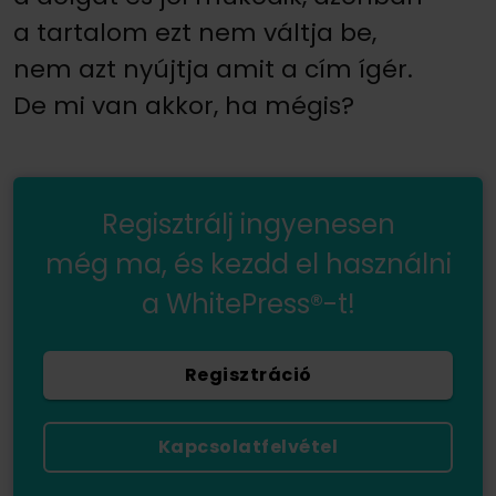
a tartalom ezt nem váltja be,
nem azt nyújtja amit a cím ígér.
De mi van akkor, ha mégis?
Regisztrálj ingyenesen
még ma, és kezdd el használni
a WhitePress®-t!
Regisztráció
Kapcsolatfelvétel