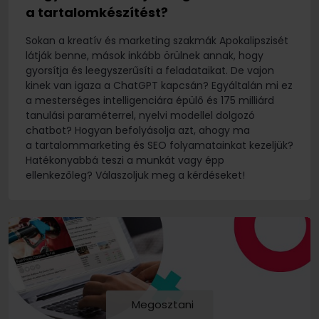
a tartalomkészítést?
Sokan a kreatív és marketing szakmák Apokalipszisét
látják benne, mások inkább örülnek annak, hogy
gyorsítja és leegyszerűsíti a feladataikat. De vajon
kinek van igaza a ChatGPT kapcsán? Egyáltalán mi ez
a mesterséges intelligenciára épülő és 175 milliárd
tanulási paraméterrel, nyelvi modellel dolgozó
chatbot? Hogyan befolyásolja azt, ahogy ma
a tartalommarketing és SEO folyamatainkat kezeljük?
Hatékonyabbá teszi a munkát vagy épp
ellenkezőleg? Válaszoljuk meg a kérdéseket!
Megosztani