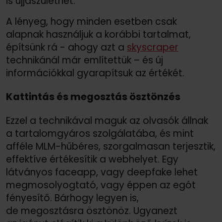
is újjászülethet.
A lényeg, hogy minden esetben csak
alapnak használjuk a korábbi tartalmat,
építsünk rá - ahogy azt a
skyscraper
technikánál már említettük – és új
információkkal gyarapítsuk az értékét.
Kattintás és megosztás ösztönzés
Ezzel a technikával maguk az olvasók állnak
a tartalomgyáros szolgálatába, és mint
afféle MLM-hűbéres, szorgalmasan terjesztik,
effektíve értékesítik a webhelyet. Egy
látványos faceapp, vagy deepfake lehet
megmosolyogtató, vagy éppen az egót
fényesítő. Bárhogy legyen is,
de megosztásra ösztönöz. Ugyanezt