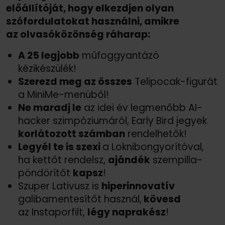
előállítóját, hogy elkezdjen olyan
szófordulatokat használni, amikre
az olvasóközönség ráharap:
A 25 legjobb
műfoggyantázó
kézikészülék!
Szerezd meg az összes
Telipocak-figurát
a MiniMe-menüből!
Ne maradj le
az idei év legmenőbb AI-
hacker szimpóziumáról, Early Bird jegyek
korlátozott számban
rendelhetők!
Legyél te is szexi
a Loknibongyorítóval,
ha kettőt rendelsz,
ajándék
szempilla-
pöndörítőt
kapsz
!
Szuper Lativusz is
hiperinnovatív
galibamentesítőt használ,
kövesd
az Instaporfilt,
légy naprakész
!