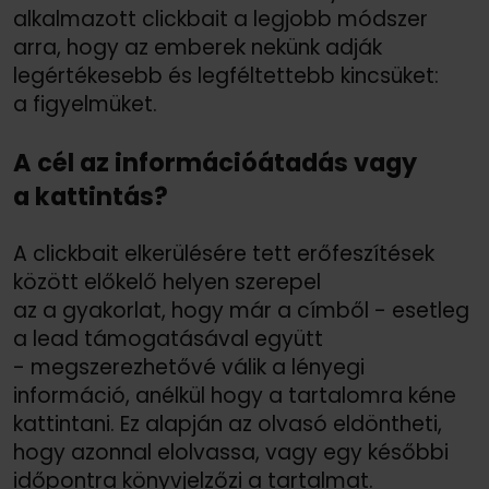
alkalmazott clickbait a legjobb módszer
arra, hogy az emberek nekünk adják
legértékesebb és legféltettebb kincsüket:
a figyelmüket.
A cél az információátadás vagy
a kattintás?
A clickbait elkerülésére tett erőfeszítések
között előkelő helyen szerepel
az a gyakorlat, hogy már a címből - esetleg
a lead támogatásával együtt
- megszerezhetővé válik a lényegi
információ, anélkül hogy a tartalomra kéne
kattintani. Ez alapján az olvasó eldöntheti,
hogy azonnal elolvassa, vagy egy későbbi
időpontra könyvjelzőzi a tartalmat.