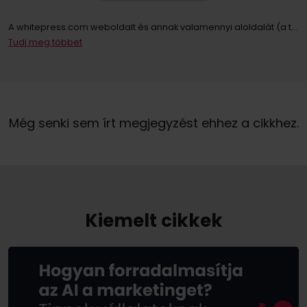
A whitepress.com weboldalt és annak valamennyi aloldalát (a továbbiakban: Weboldal) használó személyek személyes adatainak kezelője az Európai Parlament és a Tanács 2016. április 27-i (EU) 2016/679 rendelete értelmében a személyes adatok feldolgozásával és az ilyen adatok szabad áramlásával, valamint a 95/46/EK irányelv (a továbbiakban: GDPR) hatályon kívül helyezése tekintetében közösen „WhitePress Kft, amelynek székhelye 2161 Csomád, Verebeshegy utca 11 és bekerült a Bielsko-Biała Kerületi Bíróság által vezetett Nemzeti Bírósági Nyilvántartás vállalkozói nyilvántartásába, az Országos Bírósági Nyilvántartás 8. Kereskedelmi Osztálya KRS-számon: 0000651339, NIP: 9372667797, REGON: 243400145 és egyéb cégek a
Tudj meg többet
A hírlevélre való feliratkozással Ön hozzájárul ahhoz, hogy a WhitePress Kft. által kínált szolgáltatások és áruk közvetlen marketingjével kapcsolatos kereskedelmi információk elektronikus kommunikációs eszközökön, különösen e-mailen keresztül küldjenek. és megbízható üzleti partnerei, akik érdeklődnek saját termékeik vagy szolgáltatásaik értékesítésében. Személyes adatai kezelésének jogalapja az Ön hozzájárulása (GDPR 6. cikk (1) bekezdés a) pont).
Önnek jogában áll bármikor visszavonni a személyes adatainak marketing célú kezeléséhez adott hozzájárulását. Az Ön személyes adatainak WhitePress Kft általi kezeléséről és kezelésének alapjáról, ideértve az Ön jogait is, az
Még senki sem írt megjegyzést ehhez a cikkhez.
Kiemelt cikkek