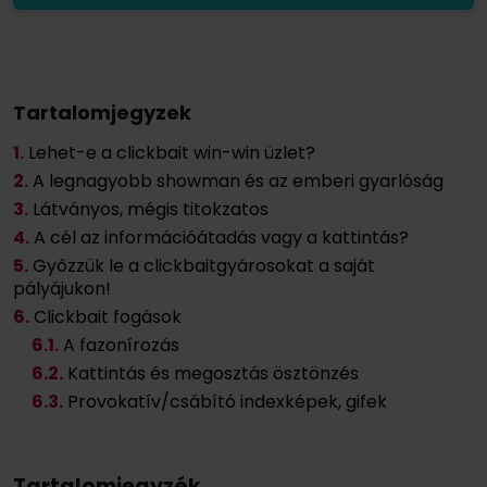
Tartalomjegyzek
1.
Lehet-e a clickbait win-win üzlet?
2.
A legnagyobb showman és az emberi gyarlóság
3.
Látványos, mégis titokzatos
4.
A cél az információátadás vagy a kattintás?
5.
Győzzük le a clickbaitgyárosokat a saját
pályájukon!
6.
Clickbait fogások
6
.1.
A fazonírozás
6
.2.
Kattintás és megosztás ösztönzés
6
.3.
Provokatív/csábító indexképek, gifek
Tartalomjegyzék