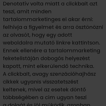
Denotatív volta miatt a clickbait azt
teszi, amit minden
tartalommarketinges el akar érni:
felhívja a figyelmet és arra ösztönözni
az olvasót, hogy egy adott
weboldalra mutató linkre kattintson.
Ennek ellenére a tartalommarketing
feketelistáján dobogós helyezést
kapott, mint elkerülendő technika.
A clickbait, avagy szenzációhajhász
cikkek ugyanis visszatetszést
keltenek, mivel az esetek döntő
többségében a cím ugyan teszi
a dolgát és jól működik, azonban