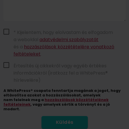
* Kijelentem, hogy elolvastam és elfogadom
a weboldal
adatvédelmi szabályzatát
és a
hozzászólások közzétételére vonatkozó
feltételeket
.
Értesítés új cikkekről vagy egyéb értékes
információkról (iratkozz fel a WhitePress®
hírlevelére)
A WhitePress® csapata fenntartja magának a jogot, hogy
eltávolítsa azokat a hozzászólásokat, amelyek
nem felelnek meg a
hozzászólások közzétételének
feltételeinek
, vagy amelyek sértik a törvényt és a jó
modort.
Küldés