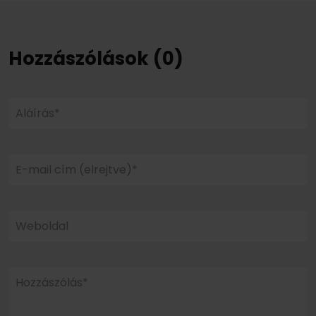
Hozzászólások (0)
Aláírás*
E-mail cím (elrejtve)*
Weboldal
Hozzászólás*