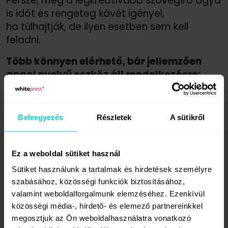
Persze, még a legkreatívabb szövegíró agya
is időt és rengeteg kávét igényel,
ha túlhajtják, de ilyen esetben sem kell
feladni.
Több könnyen elérhető, bár jellemzően
angol nyelvű eszköz áll rendelkezésre:
A
CoSchedule Headline Analyzer
segít
a címsorokat a legjobb lehetőségekre
Beleegyezés
Részletek
A sütikről
leszűkíteni.
A
BuzzFeed
keretrendszere inspirációt
nyújt a tartalmak létrehozásához.
Ez a weboldal sütiket használ
A
Buzzsumo
segítségével
Sütiket használunk a tartalmak és hirdetések személyre
feltérképezhetjük azt, hogy mire kíváncsi
szabásához, közösségi funkciók biztosításához,
az internet népe.
valamint weboldalforgalmunk elemzéséhez. Ezenkívül
A
Hubspot
akárcsak három szóból
közösségi média-, hirdető- és elemező partnereinkkel
is különböző topikokat hoz létre.
megosztjuk az Ön weboldalhasználatra vonatkozó