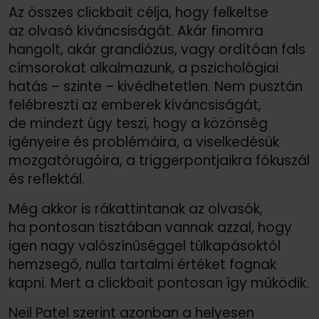
Az összes clickbait célja, hogy felkeltse
az olvasó kíváncsiságát. Akár finomra
hangolt, akár grandiózus, vagy ordítóan fals
címsorokat alkalmazunk, a pszichológiai
hatás – szinte – kivédhetetlen. Nem pusztán
felébreszti az emberek kíváncsiságát,
de mindezt úgy teszi, hogy a közönség
igényeire és problémáira, a viselkedésük
mozgatórugóira, a triggerpontjaikra fókuszál
és reflektál.
Még akkor is rákattintanak az olvasók,
ha pontosan tisztában vannak azzal, hogy
igen nagy valószínűséggel túlkapásoktól
hemzsegő, nulla tartalmi értéket fognak
kapni. Mert a clickbait pontosan így működik.
Neil Patel szerint azonban a helyesen