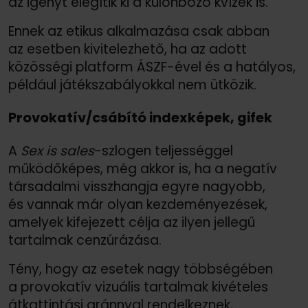
az igényt elégítik ki a különböző kvízek is.
Ennek az etikus alkalmazása csak abban
az esetben kivitelezhető, ha az adott
közösségi platform ÁSZF-ével és a hatályos,
például játékszabályokkal nem ütközik.
Provokatív/
csábító indexképek, gifek
A
Sex is sales
-szlogen teljességgel
működőképes, még akkor is, ha a negatív
társadalmi visszhangja egyre nagyobb,
és vannak már olyan kezdeményezések,
amelyek kifejezett célja az ilyen jellegű
tartalmak cenzúrázása.
Tény, hogy az esetek nagy többségében
a provokatív vizuális tartalmak kivételes
átkattintási aránnyal rendelkeznek,