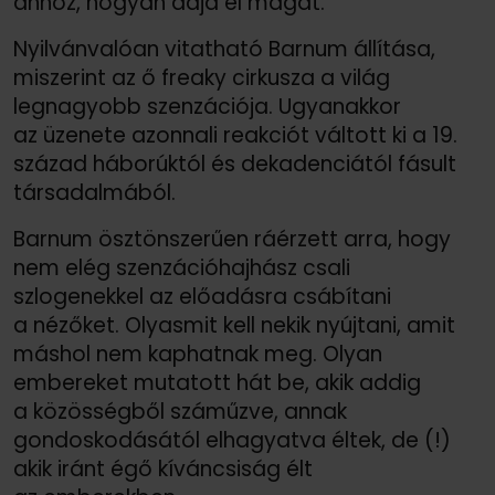
ahhoz, hogyan adja el magát.
Nyilvánvalóan vitatható Barnum állítása,
miszerint az ő freaky cirkusza a világ
legnagyobb szenzációja. Ugyanakkor
az üzenete azonnali reakciót váltott ki a 19.
század háborúktól és dekadenciától fásult
társadalmából.
Barnum ösztönszerűen ráérzett arra, hogy
nem elég szenzációhajhász csali
szlogenekkel az előadásra csábítani
a nézőket. Olyasmit kell nekik nyújtani, amit
máshol nem kaphatnak meg. Olyan
embereket mutatott hát be, akik addig
a közösségből száműzve, annak
gondoskodásától elhagyatva éltek, de (!)
akik iránt égő kíváncsiság élt