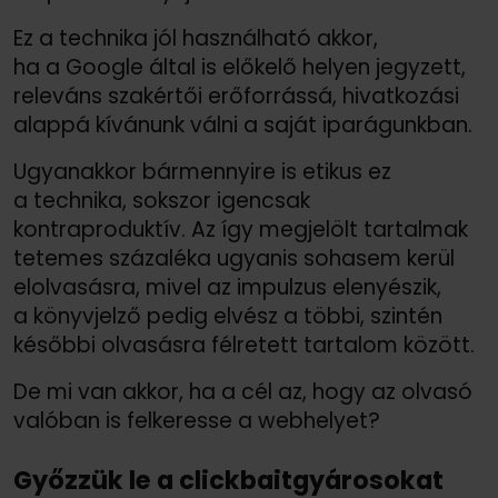
Ez a technika jól használható akkor,
ha a Google által is előkelő helyen jegyzett,
releváns szakértői erőforrássá, hivatkozási
alappá kívánunk válni a saját iparágunkban.
Ugyanakkor bármennyire is etikus ez
a technika, sokszor igencsak
kontraproduktív. Az így megjelölt tartalmak
tetemes százaléka ugyanis sohasem kerül
elolvasásra, mivel az impulzus elenyészik,
a könyvjelző pedig elvész a többi, szintén
későbbi olvasásra félretett tartalom között.
De mi van akkor, ha a cél az, hogy az olvasó
valóban is felkeresse a webhelyet?
Győzzük le a clickbaitgyárosokat