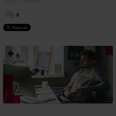
(10 perc olvasás)
0