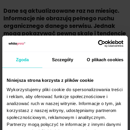
Dane są aktualizaowane raz na miesiąc.
Informacje nie obrazują pełnego ruchu
organicznego danego serwisu. Jednak
mogą pokazywać pewną skalę i tendencje
widoczności w Google.
Zgoda
Szczegóły
O plikach cookies
Niniejsza strona korzysta z plików cookie
Wykorzystujemy pliki cookie do spersonalizowania treści
i reklam, aby oferować funkcje społecznościowe i
analizować ruch w naszej witrynie. Informacje o tym, jak
korzystasz z naszej witryny, udostępniamy partnerom
społecznościowym, reklamowym i analitycznym.
Wasze komentarze (2)
Partnerzy mogą połączyć te informacje z innymi danymi