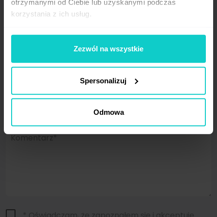
otrzymanymi od Ciebie lub uzyskanymi podczas
korzystania z ich usług.
Podpis*
Zezwól na wszystkie
Adres e-mail (ukryty)*
Spersonalizuj
Strona internetowa
Odmowa
Komentarz*
* Oświadczam, że zapoznałem się i akceptuję