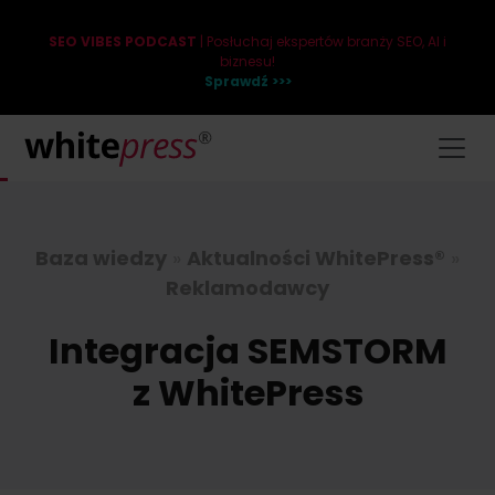
SEO VIBES PODCAST
| Posłuchaj ekspertów branży SEO, AI i
biznesu!
Sprawdź >>>
Baza wiedzy
»
Aktualności WhitePress®
»
Reklamodawcy
Integracja SEMSTORM
z WhitePress