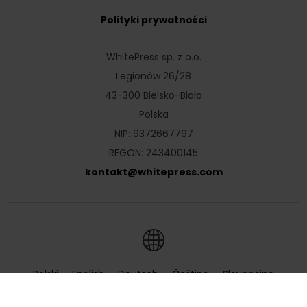
Polityki prywatności
WhitePress sp. z o.o.
Legionów 26/28
43-300 Bielsko-Biała
Polska
NIP: 9372667797
REGON: 243400145
kontakt
@
whitepress
.
com
Polski
English
Deutsch
Čeština
Slovenčina
Hrvatski
Magyar
Română
Українська
Русский