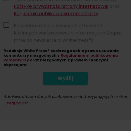
Politykę prywatności strony internetowej
oraz
Regulamin publikowania komentarzy
.
Powiadom mnie o kolejnych artykułach
lub innych wartościowych informacjach (zapisz
mnie do newslettera WhitePress®)
Redakcja WhitePress® zastrzega sobie prawo usuwania
komentarzy niezgodnych z
Regulaminem publikowania
komentarzy
oraz niezgodnych z prawem i dobrymi
obyczajami.
Wyślij
Administratorem danych osobowych osób korzystających ze strony int
Czytaj całość
Dokonując zapisu na newsletter wyrażacie Państwo zgodę na przesył
W każdym momencie przysługuje Państwu możliwość wycofania zgod