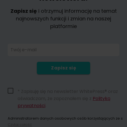
Zapisz się
i otrzymuj informację na temat
najnowszych funkcji i zmian na naszej
platformie
Twój e-mail
Zapisz się
* Zapisuję się na newsletter WhitePress® oraz
oświadczam, że zapoznałem się z
Polityką
prywatności
.
Administratorem danych osobowych osób korzystających ze strony
Czytaj całość
Dokonując zapisu na newsletter wyrażacie Państwo zgodę na przes