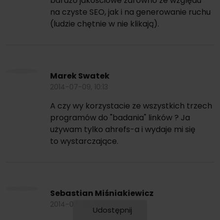
bardzo jakościowe zarówno ze względu
na czyste SEO, jak i na generowanie ruchu
(ludzie chętnie w nie klikają).
Marek Swatek
2014-07-09, 10:13
A czy wy korzystacie ze wszystkich trzech
programów do "badania" linków ? Ja
używam tylko ahrefs-a i wydaje mi się
to wystarczające.
Sebastian Miśniakiewicz
2014-07-08, 12:26
Udostępnij