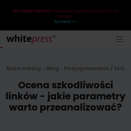
SEO VIBES PODCAST
| Posłuchaj ekspertów branży SEO, AI i
biznesu!
Sprawdź >>>
Baza wiedzy
»
Blog
»
Pozycjonowanie / SEO
Ocena szkodliwości
linków - jakie parametry
warto przeanalizować?