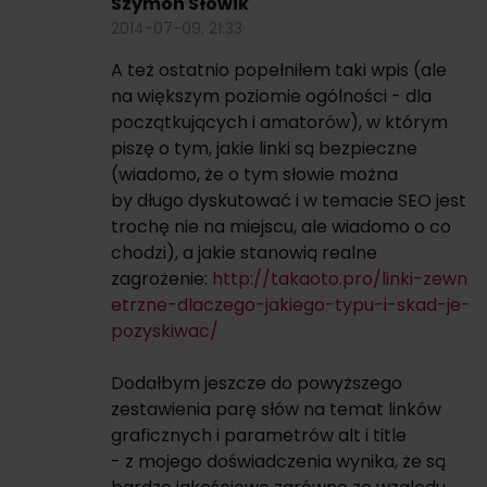
Szymon Słowik
2014-07-09, 21:33
A też ostatnio popełniłem taki wpis (ale
na większym poziomie ogólności - dla
początkujących i amatorów), w którym
piszę o tym, jakie linki są bezpieczne
(wiadomo, że o tym słowie można
by długo dyskutować i w temacie SEO jest
trochę nie na miejscu, ale wiadomo o co
chodzi), a jakie stanowią realne
zagrożenie:
http://takaoto.pro/linki-zewn
etrzne-dlaczego-jakiego-typu-i-skad-je-
pozyskiwac/
Dodałbym jeszcze do powyższego
zestawienia parę słów na temat linków
graficznych i parametrów alt i title
- z mojego doświadczenia wynika, że są