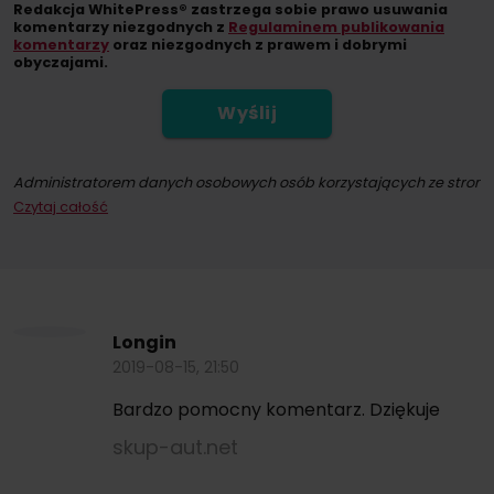
Redakcja WhitePress® zastrzega sobie prawo usuwania
komentarzy niezgodnych z
Regulaminem publikowania
komentarzy
oraz niezgodnych z prawem i dobrymi
obyczajami.
Wyślij
Administratorem danych osobowych osób korzystających ze strony int
Czytaj całość
Dokonując zapisu na newsletter wyrażacie Państwo zgodę na przesył
W każdym momencie przysługuje Państwu możliwość wycofania zgod
Longin
2019-08-15, 21:50
Bardzo pomocny komentarz. Dziękuje
skup-aut.net