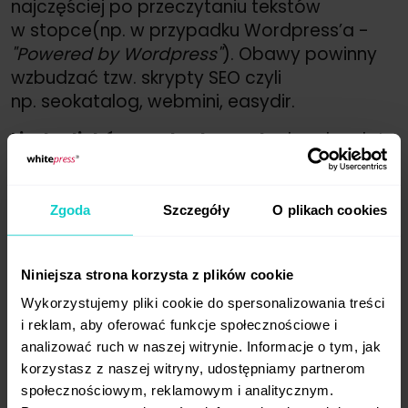
najczęściej po przeczytaniu tekstów
w stopce(np. w przypadku Wordpress’a -
"Powered by Wordpress"
). Obawy powinny
wzbudzać tzw. skrypty SEO czyli
np. seokatalog, webmini, easydir.
Liczba linków wychodzących -
bardzo duża
liczba linków zewnętrznych wychodzących
z jednej strony może świadczyć o tym,
że strona jest niskiej jakości. Liczbę linków
Zgoda
Szczegóły
O plikach cookies
wychodzących możemy sprawdzić
za pomocą wtyczek do przeglądarki, np.
Niniejsza strona korzysta z plików cookie
LinkParser
Wykorzystujemy pliki cookie do spersonalizowania treści
Parametry jakościowe z systemów
i reklam, aby oferować funkcje społecznościowe i
do analizy linków
analizować ruch w naszej witrynie. Informacje o tym, jak
Istnieje kilka bardzo znanych narzędzi, które
korzystasz z naszej witryny, udostępniamy partnerom
pozwalają na ocenę jakości witryn
społecznościowym, reklamowym i analitycznym.