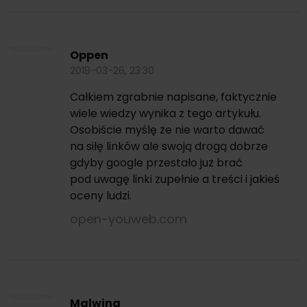
Oppen
2018-03-26, 23:30
Całkiem zgrabnie napisane, faktycznie
wiele wiedzy wynika z tego artykułu.
Osobiście myślę że nie warto dawać
na siłę linków ale swoją drogą dobrze
gdyby google przestało już brać
pod uwagę linki zupełnie a treści i jakieś
oceny ludzi.
open-youweb.com
Malwina