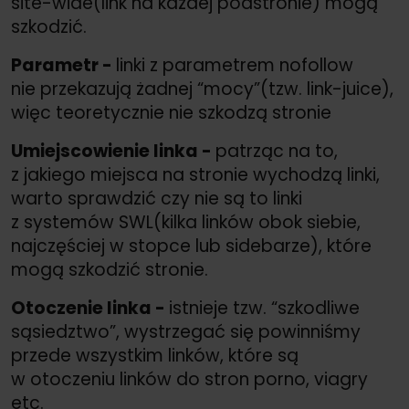
site-wide(link na każdej podstronie) mogą
szkodzić.
Parametr -
linki z parametrem nofollow
nie przekazują żadnej “mocy”(tzw. link-juice),
więc teoretycznie nie szkodzą stronie
Umiejscowienie linka -
patrząc na to,
z jakiego miejsca na stronie wychodzą linki,
warto sprawdzić czy nie są to linki
z systemów SWL(kilka linków obok siebie,
najczęściej w stopce lub sidebarze), które
mogą szkodzić stronie.
Otoczenie linka -
istnieje tzw. “szkodliwe
sąsiedztwo”, wystrzegać się powinniśmy
przede wszystkim linków, które są
w otoczeniu linków do stron porno, viagry
etc.