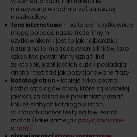
w komentarzach, linki takie(o ile
nie używane w nadmiarze) są raczej
nieszkodliwe
fora internetowe
- na forach użytkownicy
mogą polecać nasze treści innym
użytkownikom i jest to jak najbardziej
naturalna forma zdobywania linków, jako
szkodliwe powinniśmy uznać linki
ze stopek, jeżeli jest ich dużo i posiadają
anchor text taki jak pozycjonowane frazy
katalogi stron -
istnieje tylko pewna
liczba katalogów stron, które są wysokiej
jakości, za szkodliwe powinniśmy uznać
linki ze słabych katalogów stron,
w których anchor texty są tzw. exact
match (takie same jak
pozycjonowane
strony
)
niskiej jakości
strony zapleczowe
,