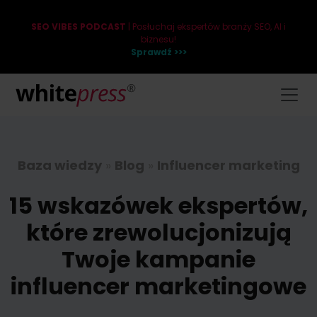
SEO VIBES PODCAST
| Posłuchaj ekspertów branży SEO, AI i
biznesu!
Sprawdź >>>
Baza wiedzy
»
Blog
»
Influencer marketing
15 wskazówek ekspertów,
które zrewolucjonizują
Twoje kampanie
influencer marketingowe