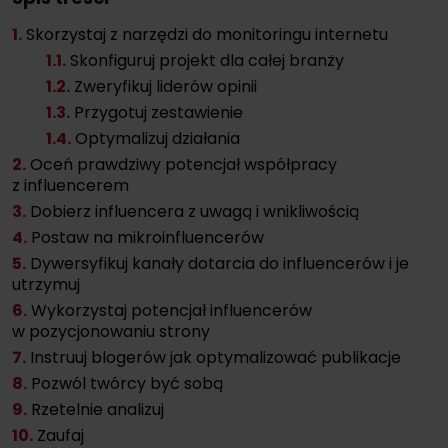
1.
Skorzystaj z narzędzi do monitoringu internetu
1.
1.
Skonfiguruj projekt dla całej branży
1.
2.
Zweryfikuj liderów opinii
1.
3.
Przygotuj zestawienie
1.
4.
Optymalizuj działania
2.
Oceń prawdziwy potencjał współpracy
z influencerem
3.
Dobierz influencera z uwagą i wnikliwością
4.
Postaw na mikroinfluencerów
5.
Dywersyfikuj kanały dotarcia do influencerów i je
utrzymuj
6.
Wykorzystaj potencjał influencerów
w pozycjonowaniu strony
7.
Instruuj blogerów jak optymalizować publikacje
8.
Pozwól twórcy być sobą
9.
Rzetelnie analizuj
10.
Zaufaj