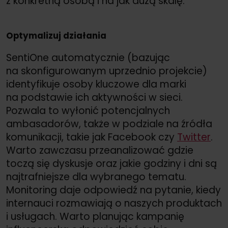
z konkretną osobą i na jak dużą skalę.
Optymalizuj działania
SentiOne automatycznie (bazując
na skonfigurowanym uprzednio projekcie)
identyfikuje osoby kluczowe dla marki
na podstawie ich aktywności w sieci.
Pozwala to wyłonić potencjalnych
ambasadorów, także w podziale na źródła
komunikacji, takie jak Facebook czy
Twitter
.
Warto zawczasu przeanalizować gdzie
toczą się dyskusje oraz jakie godziny i dni są
najtrafniejsze dla wybranego tematu.
Monitoring daje odpowiedź na pytanie, kiedy
internauci rozmawiają o naszych produktach
i usługach. Warto planując kampanię