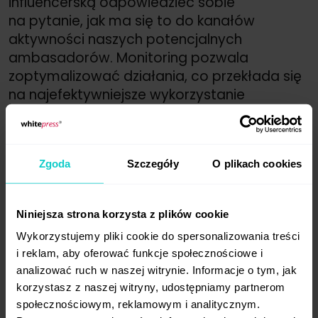
influencerską odpowiedzieć sobie
na pytanie, jak ma się to do kanałów
aktywności naszych potencjalnych
ambasadorów. Monitoring pozwala
zoptymalizować działania, co przekłada się
na najefektywniejsze wykorzystanie
benefitów płynących ze współpracy
z influencerem.
Zgoda
Szczegóły
O plikach cookies
Niniejsza strona korzysta z plików cookie
Wykorzystujemy pliki cookie do spersonalizowania treści
i reklam, aby oferować funkcje społecznościowe i
analizować ruch w naszej witrynie. Informacje o tym, jak
korzystasz z naszej witryny, udostępniamy partnerom
Aleksandra Witkowska
– Senior Social Media Specialist w click
społecznościowym, reklamowym i analitycznym.
community