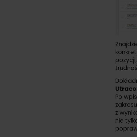
Znajdzi
konkret
pozycji
trudnoś
Dokładn
Utraco
Po wpi
zakresu
z wyni
nie tyl
popraw