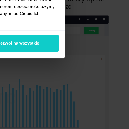
które zaznaczyliśmy poniżej.
artnerom społecznościowym,
anymi od Ciebie lub
ezwól na wszystkie