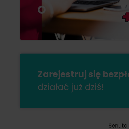
Zarejestruj się bezp
działać już dziś!
Senuto 