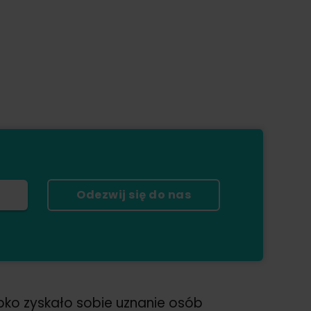
Odezwij się do nas
ybko zyskało sobie uznanie osób