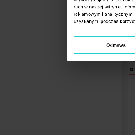
adres i
ruch w naszej witrynie. Inf
reklamowym i analitycznym. 
uzyskanymi podczas korzysta
Odmowa