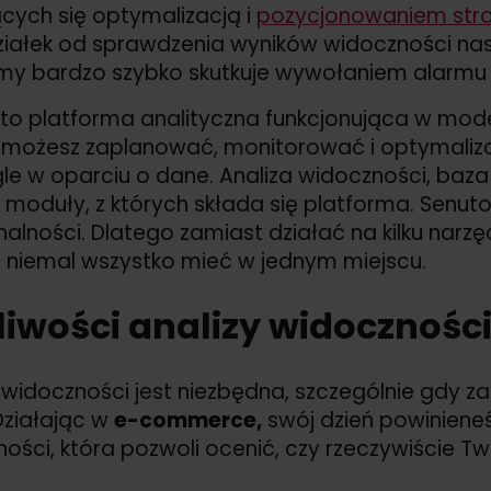
cych się optymalizacją i
pozycjonowaniem str
iałek od sprawdzenia wyników widoczności nasz
rmy bardzo szybko skutkuje wywołaniem alarm
to platforma analityczna funkcjonująca w model
 możesz zaplanować, monitorować i optymaliz
e w oparciu o dane. Analiza widoczności, baza 
moduły, z których składa się platforma. Senut
nalności. Dlatego zamiast działać na kilku nar
 niemal wszystko mieć w jednym miejscu.
iwości analizy widocznośc
 widoczności jest niezbędna, szczególnie gdy z
 Działając w
e-commerce,
swój dzień powinieneś
ości, która pozwoli ocenić, czy rzeczywiście T