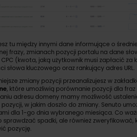
esz tu między innymi dane informujące o średnie
nej frazy, zmianach pozycji portalu na dane sło
, CPC (kwota, jaką użytkownik musi zapłacić za 
ci słowa kluczowego oraz rankujący adres URL.
iejsze zmiany pozycji przeanalizujesz w zakład
ne
, które umożliwią porównanie pozycji dla fra
saniu adresu domeny mamy możliwość ustalenia
 pozycji, w jakim doszło do zmiany. Senuto umoż
kami dla 1-go dnia wybranego miesiąca. Co wa
ko sprawdzać spadki, ale również zweryfikować
ić pozycję.