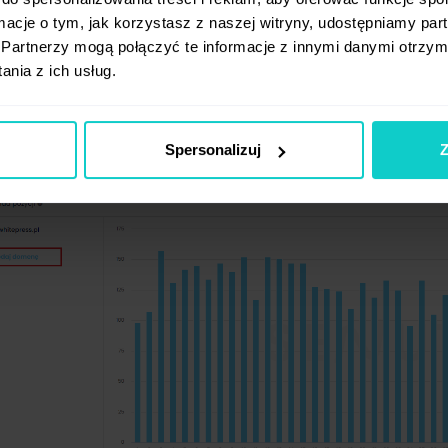
nteresującej Cię strony internetowej w miejscu, 
ormacje o tym, jak korzystasz z naszej witryny, udostępniamy p
Partnerzy mogą połączyć te informacje z innymi danymi otrzym
nia z ich usług.
Spersonalizuj
Z