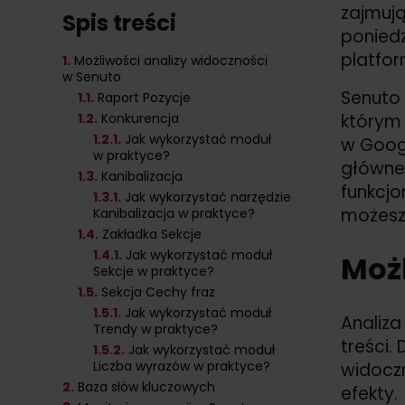
zajmują
Spis treści
poniedz
platfo
1.
Możliwości analizy widoczności
w Senuto
Senuto 
1
.1.
Raport Pozycje
1
.2.
Konkurencja
którym
1
.2.
1.
Jak wykorzystać moduł
w Googl
w praktyce?
główne 
1
.3.
Kanibalizacja
funkcjo
1
.3.
1.
Jak wykorzystać narzędzie
możesz
Kanibalizacja w praktyce?
1
.4.
Zakładka Sekcje
1
.4.
1.
Jak wykorzystać moduł
Możl
Sekcje w praktyce?
1
.5.
Sekcja Cechy fraz
1
.5.
1.
Jak wykorzystać moduł
Analiza
Trendy w praktyce?
treści.
1
.5.
2.
Jak wykorzystać moduł
Liczba wyrazów w praktyce?
widoczn
2.
Baza słów kluczowych
efekty.