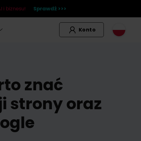
 i biznesu!
Sprawdź >>>
Konto
rto znać
i strony oraz
ogle