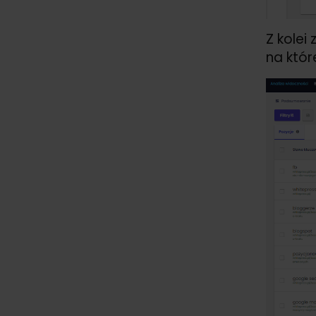
Z kolei
na któ