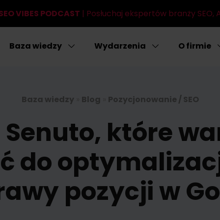
SEO VIBES PODCAST
| Posłuchaj ekspertów branży SEO, AI
Baza wiedzy
Wydarzenia
O firmie
Baza wiedzy
»
Blog
»
Pozycjonowanie / SEO
 Senuto, które wa
ć do optymalizacj
rawy pozycji w Go