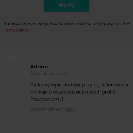
Wyślij
Administratorem danych osobowych osób korzystających ze strony int
Czytaj całość
Dokonując zapisu na newsletter wyrażacie Państwo zgodę na przesył
W każdym momencie przysługuje Państwu możliwość wycofania zgod
Adrian
2022-02-27, 23:27
Ciekawy wpis. Jednak przy tej ilości tekstu
brakuje troszeczkę autorskich grafik.
Pozdrawiam :)
stepmarketing.pl