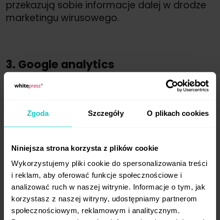
przekazują sobie informacje dalej w drodze
marketingu wirusowego.
3. Google analytics
Google analytics to najbardziej popularne
narzędzie do pomiaru i analizy ruchu
Zgoda
Szczegóły
O plikach cookies
na stronie www
. Działania CM możemy
mierzyć w formie podstawowych
wskaźników, takich jak zasięgowe,
Niniejsza strona korzysta z plików cookie
wymienione w pkt.1 - ale także średni czas,
Wykorzystujemy pliki cookie do spersonalizowania treści
jaki użytkownik spędza na stronie czy też
i reklam, aby oferować funkcje społecznościowe i
współczynnik bounce rate. Mogą to być
analizować ruch w naszej witrynie. Informacje o tym, jak
również bardziej zaawansowane wskaźniki,
korzystasz z naszej witryny, udostępniamy partnerom
jak np. wzrost liczby zapisów na newsletter,
społecznościowym, reklamowym i analitycznym.
poprawiona efektywność funkcjonowania