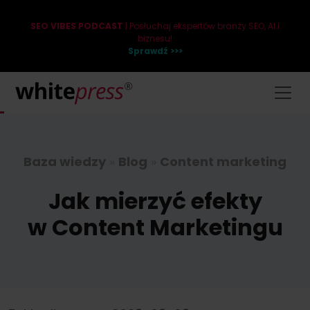
SEO VIBES PODCAST
| Posłuchaj ekspertów branży SEO, AI i
biznesu!
Sprawdź >>>
Baza wiedzy
»
Blog
»
Content marketing
Jak mierzyć efekty
w Content Marketingu