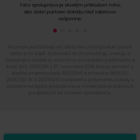
Táto spolupráca je skvelým príkladom toho,
že môž
ako dobrí partneri dokážu rásť raketovo
vzájomne.
Recenzie pochádzajú od zákazníkov, ktorí produkt použili
alebo si ho kúpili. Stanoviská sa zhromažďujú, overujú a
zverejňujú v súlade so smernicou Európskeho parlamentu a
Rady (EÚ) 2019/2161 z 27. novembra 2019, ktorou sa mení a
dopĺňa smernica Rady 93/13/EHS a smernice 98/6/ES,
2005/29/ EK a 2011/83/EÚ Európskeho parlamentu a Rady s
ohľadom na lepšie presadzovanie modernizácie právnych
predpisov EÚ na ochranu spotrebiteľa.