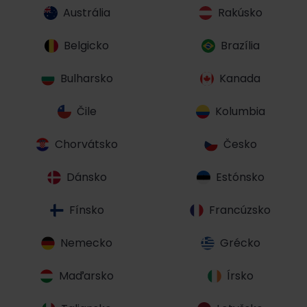
Austrália
Rakúsko
Belgicko
Brazília
Bulharsko
Kanada
Čile
Kolumbia
Chorvátsko
Česko
Dánsko
Estónsko
Fínsko
Francúzsko
Nemecko
Grécko
Maďarsko
Írsko