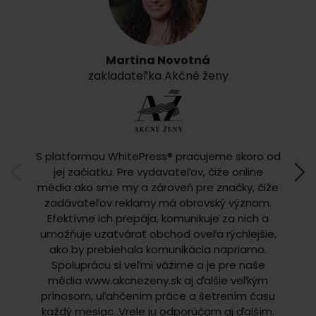
Martina Novotná
zakladateľka Akčné ženy
S
S platformou WhitePress® pracujeme skoro od
S p
jej začiatku. Pre vydavateľov, čiže online
niek
média ako sme my a zároveň pre značky, čiže
v
zadávateľov reklamy má obrovský význam.
S
Efektívne ich prepája, komunikuje za nich a
u
umožňuje uzatvárať obchod oveľa rýchlejšie,
inze
ako by prebiehala komunikácia napriamo.
efektí
Spoluprácu si veľmi vážime a je pre naše
t
média www.akcnezeny.sk aj ďalšie veľkým
dôv
prínosom, uľahčením práce a šetrením času
všetk
každý mesiac. Vrele ju odporúčam aj ďalším.
Ve