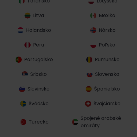
Taliansko
Lotyšsko
Litva
Mexiko
Holandsko
Nórsko
Peru
Poľsko
Portugalsko
Rumunsko
Srbsko
Slovensko
Slovinsko
Španielsko
Švédsko
Švajčiarsko
Spojené arabské
Turecko
emiráty