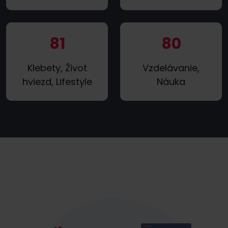
81
80
Klebety, Život
Vzdelávanie,
hviezd, Lifestyle
Náuka