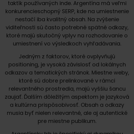
taktík používaných inde. Argentína má veľmi
konkurencieschopný SERP, kde na umiestnenie
nestačí iba kvalitný obsah. Na zvýšenie
viditeľnosti sú často potrebné spätné odkazy,
ktoré majú skutočný vplyv na rozhodovanie o
umiestnení vo výsledkoch vyhľadávania.
Jedným z faktorov, ktoré ovplyvňujú
positioning, je vysoká závislosť od lokálnych
odkazov a tematických stránok. Miestne weby,
ktoré sú dobre prelinkované v rámci
relevantného prostredia, majú vyššiu šancu
zaujať. Ďalším dôležitým aspektom je jazyková
a kultúrna prispôsobivosť. Obsah a odkazy
musia byť nielen relevantné, ale aj autentické
pre miestne publikum.
Argentínsky trh je špecifický aj dynamikou