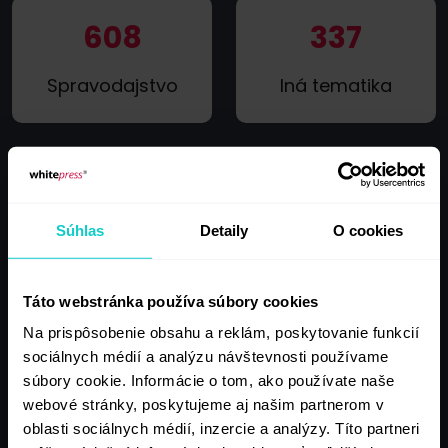
608
337
Spravodajstvo
Iná tematika
336
332
Súhlas
Detaily
O cookies
Šport, Fitness,
Politika
Kulturistika
Táto webstránka používa súbory cookies
Na prispôsobenie obsahu a reklám, poskytovanie funkcií
274
sociálnych médií a analýzu návštevnosti používame
247
súbory cookie. Informácie o tom, ako používate naše
webové stránky, poskytujeme aj našim partnerom v
Hospodárstvo,
Kultúra, Umenie
oblasti sociálnych médií, inzercie a analýzy. Títo partneri
Priemysel