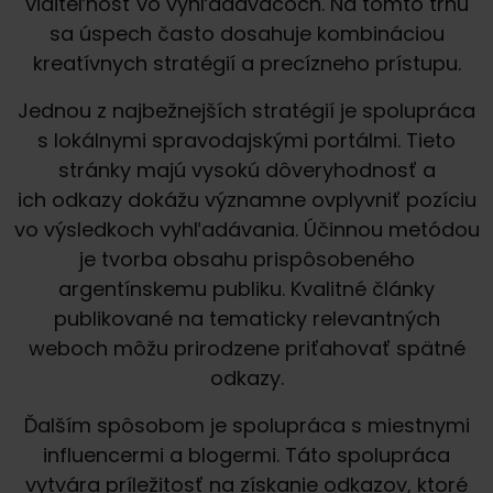
viditeľnosť vo vyhľadávačoch. Na tomto trhu
sa úspech často dosahuje kombináciou
kreatívnych stratégií a precízneho prístupu.
Jednou z najbežnejších stratégií je spolupráca
s lokálnymi spravodajskými portálmi. Tieto
stránky majú vysokú dôveryhodnosť a
ich odkazy dokážu významne ovplyvniť pozíciu
vo výsledkoch vyhľadávania. Účinnou metódou
je tvorba obsahu prispôsobeného
argentínskemu publiku. Kvalitné články
publikované na tematicky relevantných
weboch môžu prirodzene priťahovať spätné
odkazy.
Ďalším spôsobom je spolupráca s miestnymi
influencermi a blogermi. Táto spolupráca
vytvára príležitosť na získanie odkazov, ktoré