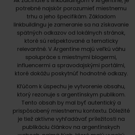
Ak začínate s linkbuildingom v Argentíne, je
potrebné najskôr porozumieť miestnemu
trhu a jeho špecifikám. Základom
linkbuildingu je zameranie sa na získavanie
spätných odkazov od lokálnych stránok,
ktoré sú rešpektované a tematicky
relevantné. V Argentíne majú veľkú váhu
spolupráce s miestnymi blogermi,
influencermi a spravodajskými portálmi,
ktoré dokážu poskytnúť hodnotné odkazy.
Kľúčom k úspechu je vytvorenie obsahu,
ktorý rezonuje s argentínskym publikom.
Tento obsah by mal byť autentický a
prispôsobený miestnemu kontextu. Dôležité
je tiež aktívne vyhľadávať príležitosti na
publikáciu článkov na argentínskych