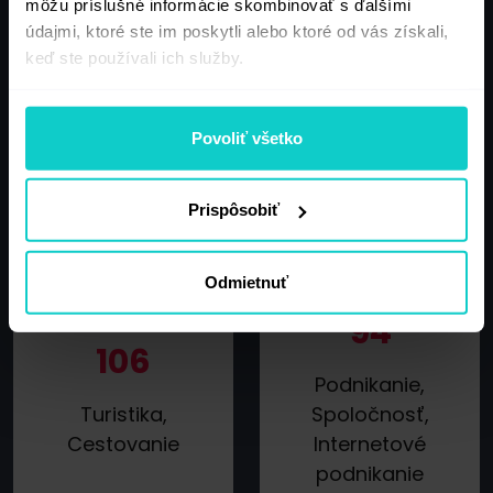
môžu príslušné informácie skombinovať s ďalšími
údajmi, ktoré ste im poskytli alebo ktoré od vás získali,
keď ste používali ich služby.
141
171
Povoliť všetko
IT, Nové
Zábava
technológie,
Prispôsobiť
Počítače
Odmietnuť
94
106
Podnikanie,
Turistika,
Spoločnosť,
Cestovanie
Internetové
podnikanie