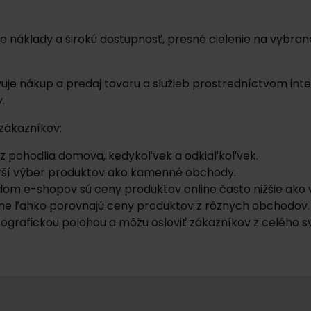
e náklady a širokú dostupnosť, presné cielenie na vybran
je nákup a predaj tovaru a služieb prostredníctvom inter
.
zákazníkov:
iť z pohodlia domova, kedykoľvek a odkiaľkoľvek.
irší výber produktov ako kamenné obchody.
dom e-shopov sú ceny produktov online často nižšie ak
nline ľahko porovnajú ceny produktov z rôznych obchodov.
ografickou polohou a môžu osloviť zákazníkov z celého s