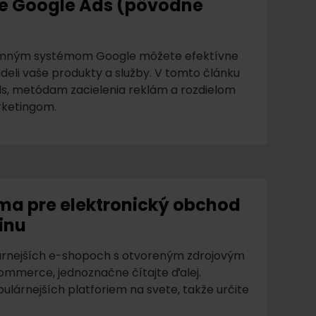
be Google Ads (pôvodne
klamným systémom Google môžete efektívne
deli vaše produkty a služby. V tomto článku
, metódam zacielenia reklám a rozdielom
ketingom.
a pre elektronický obchod
inu
lárnejších e-shopoch s otvoreným zdrojovým
mmerce, jednoznačne čítajte ďalej.
lárnejších platforiem na svete, takže určite