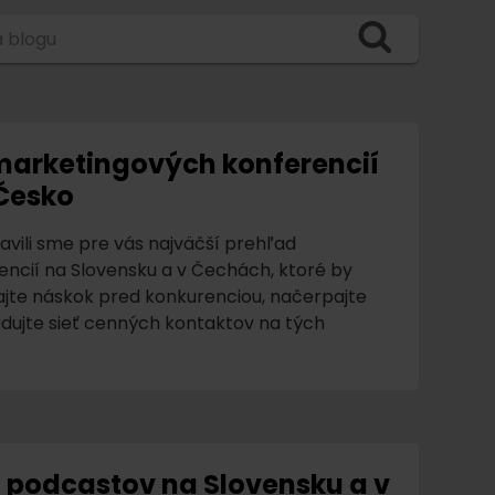
 blogu
arketingových konferencií
 Česko
ravili sme pre vás najväčší prehľad
cií na Slovensku a v Čechách, ktoré by
ajte náskok pred konkurenciou, načerpajte
ujte sieť cenných kontaktov na tých
podcastov na Slovensku a v