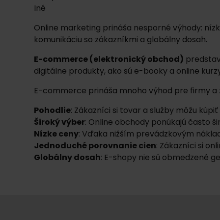
Iné
Online marketing prináša nesporné výhody: nízk
komunikáciu so zákazníkmi a globálny dosah.
E-commerce (elektronický obchod)
predstavu
digitálne produkty, ako sú e-booky a online kurzy
E-commerce prináša mnoho výhod pre firmy a 
Pohodlie
: Zákazníci si tovar a služby môžu kúp
Široký výber
: Online obchody ponúkajú často š
Nízke ceny
: Vďaka nižším prevádzkovým nákla
Jednoduché porovnanie cien
: Zákazníci si o
Globálny dosah
: E-shopy nie sú obmedzené ge