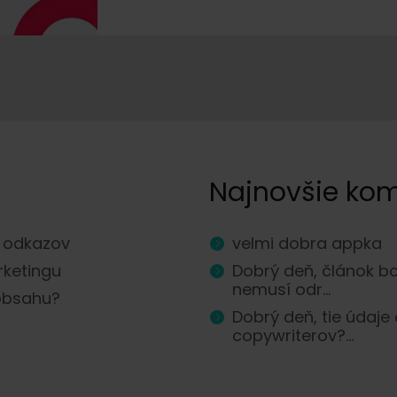
Najnovšie ko
h odkazov
velmi dobra appka
rketingu
Dobrý deň, článok bo
nemusí odr...
 obsahu?
Dobrý deň, tie údaj
copywriterov?...