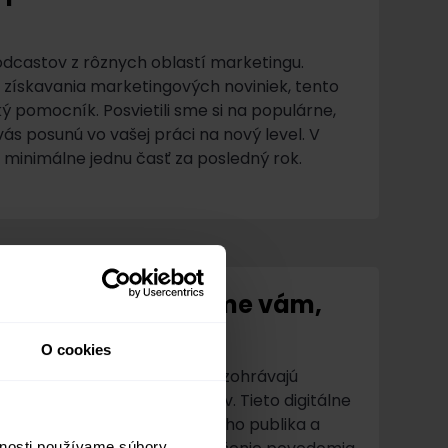
dcastov z rôznych oblastí marketingu.
 získavania marketingových noviniek, tento
 pomocník. Posvietili sme si na populárne,
ás posunú vo vašej práci na nový level. V
 minimálne jednu časť za posledný rok.
reklamou – ukážeme vám,
O cookies
šia ako kedykoľvek predtým, zohrávajú
pagácii značiek a produktov. Tieto digitálne
na upútanie pozornosti cieľového publika a
vnosti používame súbory