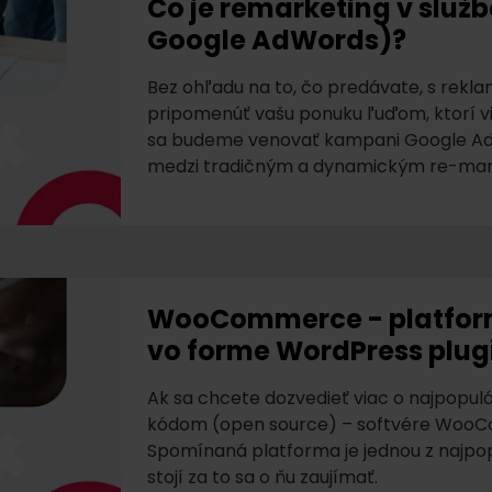
Čo je remarketing v služ
Google AdWords)?
Bez ohľadu na to, čo predávate, s re
pripomenúť vašu ponuku ľuďom, ktorí vi
sa budeme venovať kampani Google Ads
medzi tradičným a dynamickým re-mar
WooCommerce - platform
vo forme WordPress plug
Ak sa chcete dozvedieť viac o najpopu
kódom (open source) – softvére WooCo
Spomínaná platforma je jednou z najpopu
stojí za to sa o ňu zaujímať.