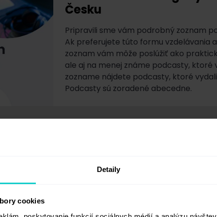
Česku
Pripravili sme vám podrobný zoznam po
Ak preferujete túto formu vzdelávania a
zoznam vám môže poslúžiť ako praktický
ale aj na menej známe podcasty, ktoré v
zozname nájdete podcasty, ktoré vydali
Podcasty sú zoradené abecedne.
Sprievodca bannerovou 
ako na to!
Detaily
V online svete, kde je pozornosť cennej
bannerové reklamy kľúčovú úlohu pri pro
bory cookies
billboardy využívajú svoju vizuálnu silu 
eklám, poskytovanie funkcií sociálnych médií a analýzu návšte