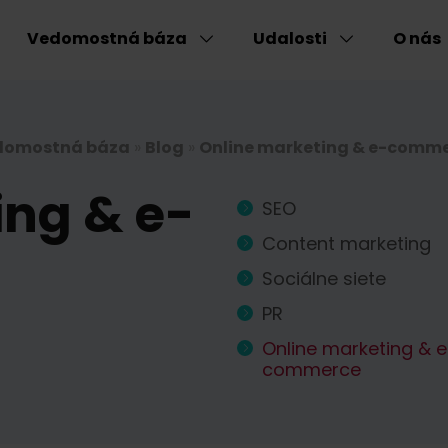
Vedomostná báza
Udalosti
O nás
domostná báza
»
Blog
»
Online marketing & e-comm
ing & e-
SEO
Content marketing
Sociálne siete
PR
Online marketing & e
commerce