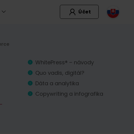
Účet
erce
WhitePress® – návody
Quo vadis, digitál?
Dáta a analytika
Copywriting a infografika
-