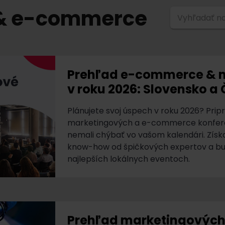
 & e-commerce
Vyhľadať na
Prehľad e-commerce & m
v roku 2026: Slovensko a
Plánujete svoj úspech v roku 2026? Prip
marketingových a e-commerce konferen
nemali chýbať vo vašom kalendári. Získ
know-how od špičkových expertov a bud
najlepších lokálnych eventoch.
Prehľad marketingových 