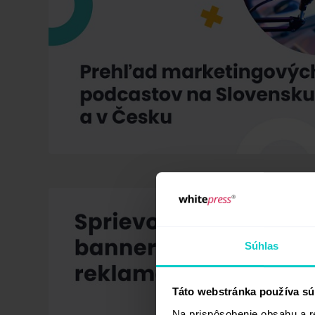
Súhlas
Táto webstránka používa sú
Na prispôsobenie obsahu a r