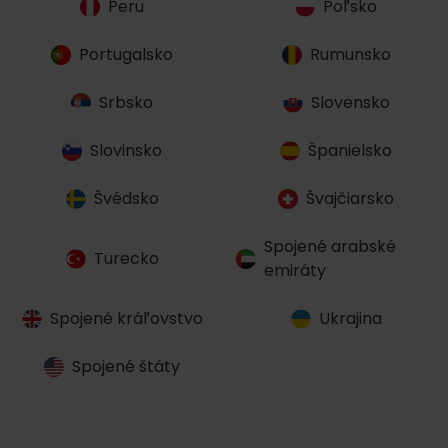
Peru
Poľsko
Portugalsko
Rumunsko
Srbsko
Slovensko
Slovinsko
Španielsko
Švédsko
Švajčiarsko
Spojené arabské
Turecko
emiráty
Spojené kráľovstvo
Ukrajina
Spojené štáty