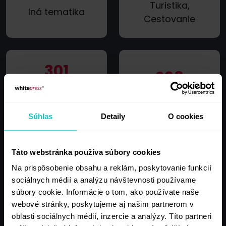
Turistika,
Iná tematika
Cestovanie
301
298
Financie,
Šport, Fitness,
Bankovníctvo,
Kulturistika
Súhlas
Detaily
O cookies
Poistenia
Táto webstránka používa súbory cookies
Na prispôsobenie obsahu a reklám, poskytovanie funkcií
292
262
sociálnych médií a analýzu návštevnosti používame
súbory cookie. Informácie o tom, ako používate naše
Zábava
Spravodajstvo
webové stránky, poskytujeme aj našim partnerom v
oblasti sociálnych médií, inzercie a analýzy. Títo partneri