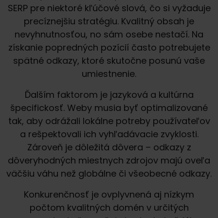
SERP pre niektoré kľúčové slová, čo si vyžaduje
precíznejšiu stratégiu. Kvalitný obsah je
nevyhnutnosťou, no sám osebe nestačí. Na
získanie popredných pozícií často potrebujete
spätné odkazy, ktoré skutočne posunú vaše
umiestnenie.
Ďalším faktorom je jazyková a kultúrna
špecifickosť. Weby musia byť optimalizované
tak, aby odrážali lokálne potreby používateľov
a rešpektovali ich vyhľadávacie zvyklosti.
Zároveň je dôležitá dôvera – odkazy z
dôveryhodných miestnych zdrojov majú oveľa
väčšiu váhu než globálne či všeobecné odkazy.
Konkurenčnosť je ovplyvnená aj nízkym
počtom kvalitných domén v určitých