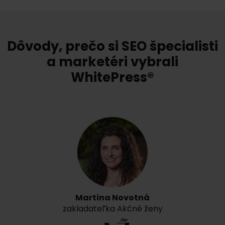
Dôvody, prečo si SEO špecialisti
a marketéri vybrali
WhitePress®
Martina Novotná
zakladateľka Akčné ženy
S