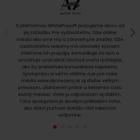
S platformou WhitePress® pracujeme skoro od
S p
jej začiatku. Pre vydavateľov, čiže online
niek
média ako sme my a zároveň pre značky, čiže
v
zadávateľov reklamy má obrovský význam.
S
Efektívne ich prepája, komunikuje za nich a
u
umožňuje uzatvárať obchod oveľa rýchlejšie,
inze
ako by prebiehala komunikácia napriamo.
efektí
Spoluprácu si veľmi vážime a je pre naše
t
média www.akcnezeny.sk aj ďalšie veľkým
dôv
prínosom, uľahčením práce a šetrením času
všetk
každý mesiac. Vrele ju odporúčam aj ďalším.
Ve
Táto spolupráca je skvelým príkladom toho,
že môž
ako dobrí partneri dokážu rásť raketovo
vzájomne.