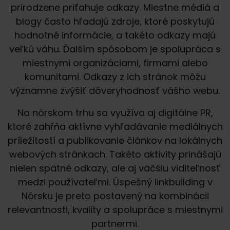
prirodzene priťahuje odkazy. Miestne médiá a
blogy často hľadajú zdroje, ktoré poskytujú
hodnotné informácie, a takéto odkazy majú
veľkú váhu. Ďalším spôsobom je spolupráca s
miestnymi organizáciami, firmami alebo
komunitami. Odkazy z ich stránok môžu
významne zvýšiť dôveryhodnosť vášho webu.
Na nórskom trhu sa využíva aj digitálne PR,
ktoré zahŕňa aktívne vyhľadávanie mediálnych
príležitostí a publikovanie článkov na lokálnych
webových stránkach. Takéto aktivity prinášajú
nielen spätné odkazy, ale aj väčšiu viditeľnosť
medzi používateľmi. Úspešný linkbuilding v
Nórsku je preto postavený na kombinácii
relevantnosti, kvality a spolupráce s miestnymi
partnermi.