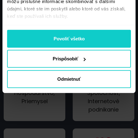
môžu príslušné informácie skombinovať s ďalšími
údajmi, ktoré ste im poskytli alebo ktoré od vás získali,
253
246
keď ste používali ich služby.
Dom, Záhrada,
Kultúra, Umenie
Interiér
Povoliť všetko
Prispôsobiť
186
225
Odmietnuť
Podnikanie,
Hospodárstvo,
Spoločnosť,
Priemysel
Internetové
podnikanie