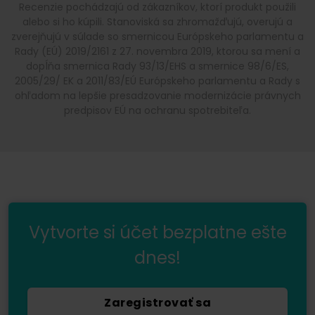
Recenzie pochádzajú od zákazníkov, ktorí produkt použili
alebo si ho kúpili. Stanoviská sa zhromažďujú, overujú a
zverejňujú v súlade so smernicou Európskeho parlamentu a
Rady (EÚ) 2019/2161 z 27. novembra 2019, ktorou sa mení a
dopĺňa smernica Rady 93/13/EHS a smernice 98/6/ES,
2005/29/ EK a 2011/83/EÚ Európskeho parlamentu a Rady s
ohľadom na lepšie presadzovanie modernizácie právnych
predpisov EÚ na ochranu spotrebiteľa.
Vytvorte si účet bezplatne ešte
dnes!
Zaregistrovať sa