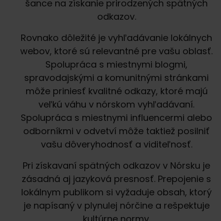
šance na získanie prirodzených spätných
odkazov.
Rovnako dôležité je vyhľadávanie lokálnych
webov, ktoré sú relevantné pre vašu oblasť.
Spolupráca s miestnymi blogmi,
spravodajskými a komunitnými stránkami
môže priniesť kvalitné odkazy, ktoré majú
veľkú váhu v nórskom vyhľadávaní.
Spolupráca s miestnymi influencermi alebo
odborníkmi v odvetví môže taktiež posilniť
vašu dôveryhodnosť a viditeľnosť.
Pri získavaní spätných odkazov v Nórsku je
zásadná aj jazyková presnosť. Prepojenie s
lokálnym publikom si vyžaduje obsah, ktorý
je napísaný v plynulej nórčine a rešpektuje
kultúrne normy.