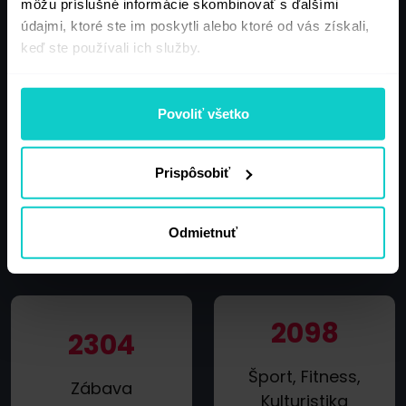
Spoločnosť,
môžu príslušné informácie skombinovať s ďalšími
technológie,
údajmi, ktoré ste im poskytli alebo ktoré od vás získali,
Internetové
Počítače
keď ste používali ich služby.
podnikanie
Povoliť všetko
2889
2876
Prispôsobiť
Financie,
Turistika,
Bankovníctvo,
Cestovanie
Odmietnuť
Poistenia
2098
2304
Šport, Fitness,
Zábava
Kulturistika