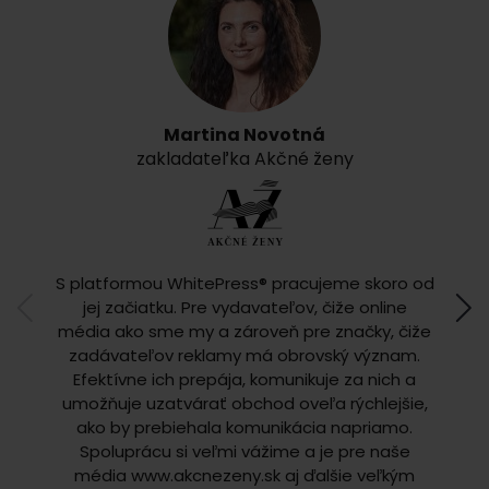
Martina Novotná
zakladateľka Akčné ženy
S
S platformou WhitePress® pracujeme skoro od
S p
jej začiatku. Pre vydavateľov, čiže online
niek
média ako sme my a zároveň pre značky, čiže
v
zadávateľov reklamy má obrovský význam.
S
Efektívne ich prepája, komunikuje za nich a
u
umožňuje uzatvárať obchod oveľa rýchlejšie,
inze
ako by prebiehala komunikácia napriamo.
efektí
Spoluprácu si veľmi vážime a je pre naše
t
média www.akcnezeny.sk aj ďalšie veľkým
dôv