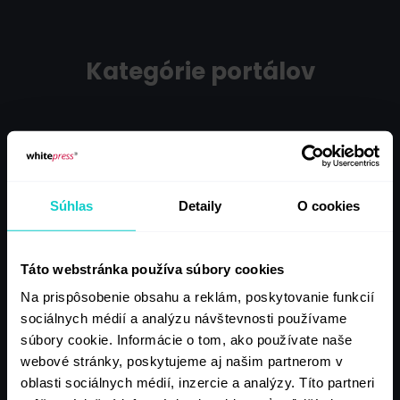
Kategórie portálov
4294
3568
Súhlas
Detaily
O cookies
Dom, Záhrada,
Zdravie, Medicína
Interiér
Táto webstránka používa súbory cookies
Na prispôsobenie obsahu a reklám, poskytovanie funkcií
sociálnych médií a analýzu návštevnosti používame
3420
3173
súbory cookie. Informácie o tom, ako používate naše
webové stránky, poskytujeme aj našim partnerom v
Podnikanie,
oblasti sociálnych médií, inzercie a analýzy. Títo partneri
IT, Nové