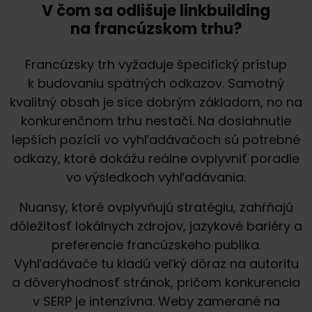
V čom sa odlišuje linkbuilding
na francúzskom trhu?
Francúzsky trh vyžaduje špecifický prístup
k budovaniu spätných odkazov. Samotný
kvalitný obsah je síce dobrým základom, no na
konkurenčnom trhu nestačí. Na dosiahnutie
lepších pozícií vo vyhľadávačoch sú potrebné
odkazy, ktoré dokážu reálne ovplyvniť poradie
vo výsledkoch vyhľadávania.
Nuansy, ktoré ovplyvňujú stratégiu, zahŕňajú
dôležitosť lokálnych zdrojov, jazykové bariéry a
preferencie francúzskeho publika.
Vyhľadávače tu kladú veľký dôraz na autoritu
a dôveryhodnosť stránok, pričom konkurencia
v SERP je intenzívna. Weby zamerané na