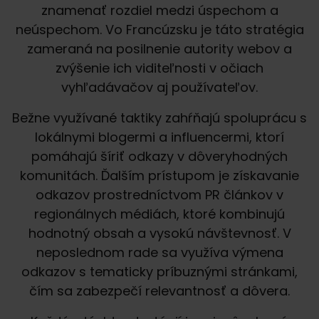
znamenať rozdiel medzi úspechom a
neúspechom. Vo Francúzsku je táto stratégia
zameraná na posilnenie autority webov a
zvýšenie ich viditeľnosti v očiach
vyhľadávačov aj používateľov.
Bežne využívané taktiky zahŕňajú spoluprácu s
lokálnymi blogermi a influencermi, ktorí
pomáhajú šíriť odkazy v dôveryhodných
komunitách. Ďalším prístupom je získavanie
odkazov prostredníctvom PR článkov v
regionálnych médiách, ktoré kombinujú
hodnotný obsah a vysokú návštevnosť. V
neposlednom rade sa využíva výmena
odkazov s tematicky príbuznými stránkami,
čím sa zabezpečí relevantnosť a dôvera.