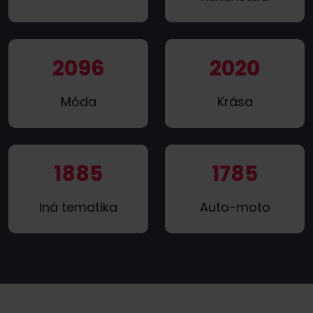
2096
2020
Móda
Krása
1885
1785
Iná tematika
Auto-moto