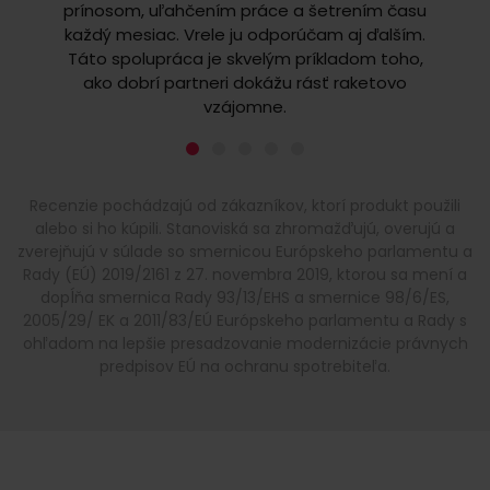
prínosom, uľahčením práce a šetrením času
všetk
každý mesiac. Vrele ju odporúčam aj ďalším.
Ve
Táto spolupráca je skvelým príkladom toho,
že môž
ako dobrí partneri dokážu rásť raketovo
vzájomne.
Recenzie pochádzajú od zákazníkov, ktorí produkt použili
alebo si ho kúpili. Stanoviská sa zhromažďujú, overujú a
zverejňujú v súlade so smernicou Európskeho parlamentu a
Rady (EÚ) 2019/2161 z 27. novembra 2019, ktorou sa mení a
dopĺňa smernica Rady 93/13/EHS a smernice 98/6/ES,
2005/29/ EK a 2011/83/EÚ Európskeho parlamentu a Rady s
ohľadom na lepšie presadzovanie modernizácie právnych
predpisov EÚ na ochranu spotrebiteľa.