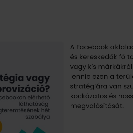
A Facebook oldalad
és kereskedők fő t
vagy kis márkákról
lennie ezen a ter
stratégiára van szü
kockázatos és hoss
megvalósítását.