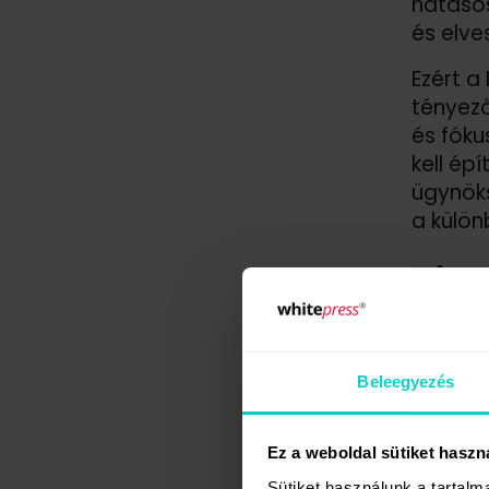
hatásos
és elve
Ezért a
tényező
és fóku
kell ép
ügynök
a külö
Ninc
A strat
is. A p
Beleegyezés
érték, n
megtéte
viszont
Ez a weboldal sütiket haszn
és nem 
Sütiket használunk a tartal