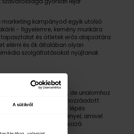
 szavatossága gyorsan lejár
 a marketing kampányod egyik utolsó
 akárki - figyelemre, kemény munkára
tapasztalat és ötletek erős alapzatára
t elérni és ők általában olyan
imédia szolgáltatásokat nyújtanak
n kommunikációhoz vezet, de unalomhoz
linkekből állnak - nincs hozzáadott
A sütikről
az felszólítás a következő lépés
videók készítése időt igényel, amivel
 frissül, ha kedved van hozzá
tosításához, valamint