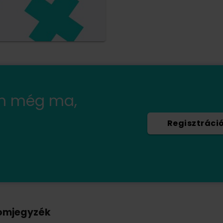
en még ma,
Regisztráci
omjegyzék