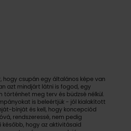
gy, hogy csupán egy általános képe van
n azt mindjárt látni is fogod, egy
 történhet meg terv és büdzsé nélkül.
ányokat is beleértjük - jól kialakított
nját-bínját és kell, hogy koncepciód
óvá, rendszeressé, nem pedig
i később, hogy az aktivitásaid