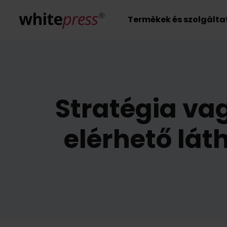
Termékek és szolgált
Stratégia va
elérhető lá