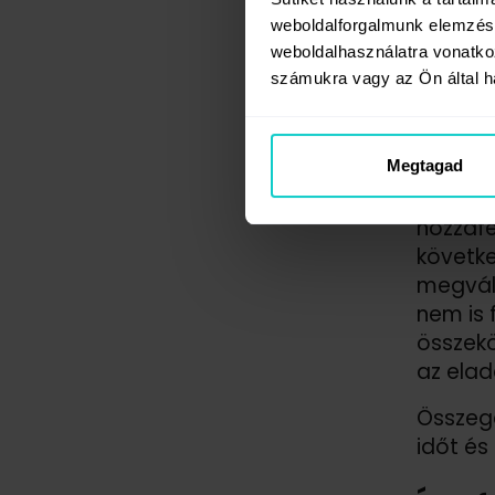
weboldalforgalmunk elemzésé
Stratég
weboldalhasználatra vonatko
médiába
számukra vagy az Ön által ha
koheren
és nem
Ezenkív
Megtagad
melyeke
hozzáfé
követk
megvált
nem is 
összekö
az elad
Összege
időt és