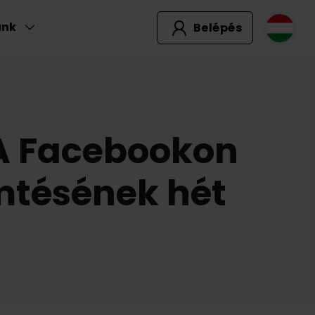
unk
Belépés
 A Facebookon
mtésének hét