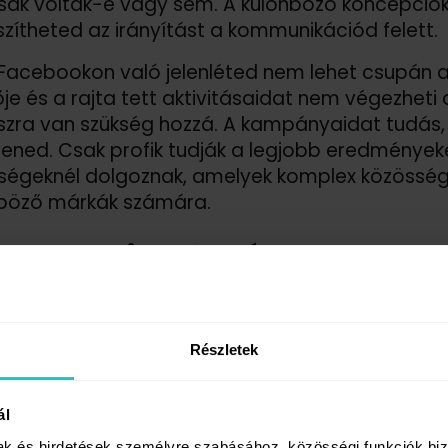
ak voltak-e vagy sem. A különböző koncepciók
szítheted az irányítást a kommunikációd felett.
 Facebookon való jelenléted nem lehet csupán
je és a rajta tett aktivitásaidat nem végezheti
szra van szükség hozzá. A kampányaidat tudás, 
ítened. Csak profik tudják a legjobb eredményeke
ségeknél dolgoznak, amelyek komplex közösség
nböző márkák számára.
s terv = nincs hatás
égia hiánya nem csak kaotikus és rendszertele
osztok hosszú mondatokból és a honlapra vezető 
Részletek
incs aktivizáló tartalom, nincs call to action, az
lére. A szövegek, a grafikák, az animációk és a 
 te nem rendelkezel és a Facebook oldalad akkor
ál
szerepel a prioritások között.
mak és hirdetések személyre szabásához, közösségi funkciók biz