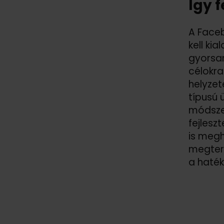
Így f
A Faceb
kell ki
gyorsan
célokra
helyzet
típusú 
módszer
fejlesz
is megh
megter
a haté