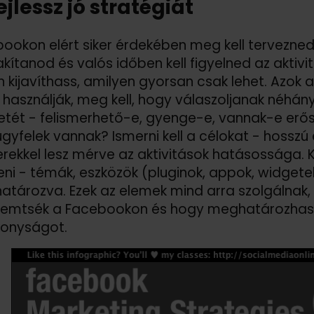
ejlessz jó stratégiát
ookon elért siker érdekében meg kell tervezned
alakítanod és valós időben kell figyelned az akti
 kijavíthass, amilyen gyorsan csak lehet. Azok
 használják, meg kell, hogy válaszoljanak néhány
etét - felismerhető-e, gyenge-e, vannak-e erőss
ügyfelek vannak? Ismerni kell a célokat - hosszú é
ekkel lesz mérve az aktivitások hatásossága. 
teni - témák, eszközök (pluginok, appok, widgetek)
atározva. Ezek az elemek mind arra szolgálnak
emtsék a Facebookon és hogy meghatározhasd
konyságot.