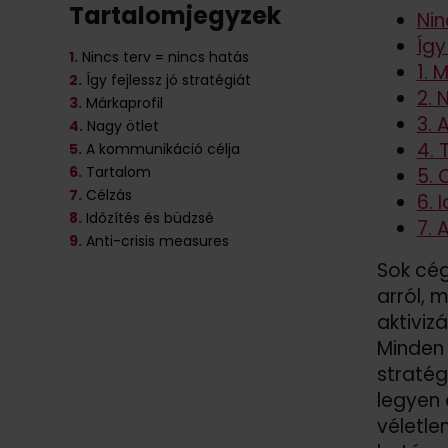
Tartalomjegyzek
Nin
Így
1.
Nincs terv = nincs hatás
1. 
2.
Így fejlessz jó stratégiát
2. 
3.
Márkaprofil
3. 
4.
Nagy ötlet
4. 
5.
A kommunikáció célja
6.
Tartalom
5. 
7.
Célzás
6. 
8.
Időzítés és büdzsé
7. 
9.
Anti-crisis measures
Sok cég
arról, 
aktiviz
Minden 
stratég
legyen 
véletle