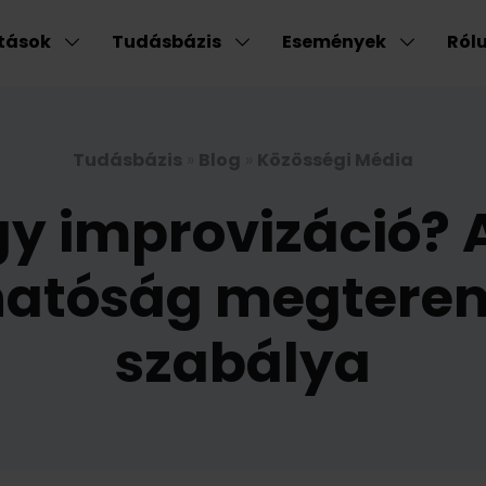
atások
Tudásbázis
Események
Ról
Tudásbázis
»
Blog
»
Közösségi Média
gy improvizáció?
thatóság megtere
szabálya