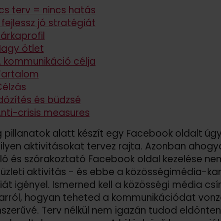
cs terv = nincs hatás
 fejlessz jó stratégiát
Márkaprofil
Nagy ötlet
A kommunikáció célja
Tartalom
Célzás
Időzítés és büdzsé
Anti-crisis measures
 pillanatok alatt készít egy Facebook oldalt ú
milyen aktivitásokat tervez rajta. Azonban ahogya
áló és szórakoztató Facebook oldal kezelése nem
üzleti aktivitás - és ebbe a közösségimédia-kamp
iát igényel. Ismerned kell a közösségi média csí
arról, hogyan teheted a kommunikációdat vonz
nszerűvé. Terv nélkül nem igazán tudod eldönten