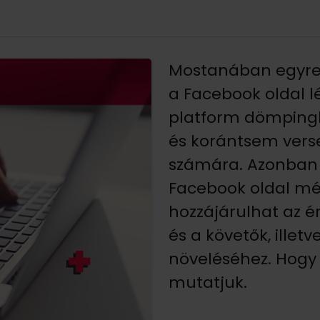
Mostanában egyre 
a Facebook oldal l
platform dömpingb
és korántsem verse
számára. Azonban eg
Facebook oldal m
hozzájárulhat az é
és a követők, illet
növeléséhez. Hogy 
mutatjuk.