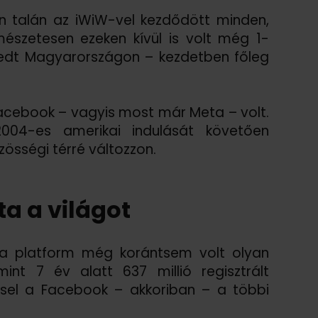
on talán az iWiW-vel kezdődött minden,
észetesen ezeken kívül is volt még 1-
rjedt Magyarországon – kezdetben főleg
acebook – vagyis most már Meta – volt.
004-es amerikai indulását követően
össégi térré változzon.
a a világot
n a platform még korántsem volt olyan
int 7 év alatt 637 millió regisztrált
éssel a Facebook – akkoriban – a többi