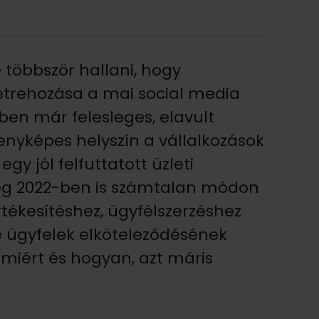
többször hallani, hogy
étrehozása a mai social media
en már felesleges, elavult
nyképes helyszín a vállalkozások
y jól felfuttatott üzleti
ég 2022-ben is számtalan módon
rtékesítéshez, ügyfélszerzéshez
ve ügyfelek elköteleződésének
miért és hogyan, azt máris