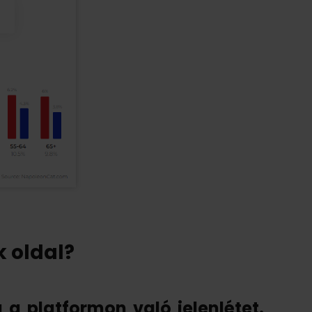
 oldal?
 a platformon való jelenlétet.