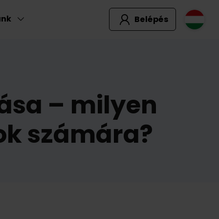
unk
Belépés
zása – milyen
sok számára?