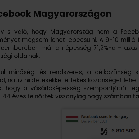
cebook Magyarországon
ny s való, hogy Magyarország nem a Faceb
tményét mégsem lehet lebecsülni. A 9-10 millió
cemberében már a népesség 71,2%-a – azaz 6 
ségi oldalnak.
ul minőségi és rendszeres, a célközönség s
al, natív hirdetésekkel értékes közönséget lehet
ő, hogy a vásárlóképesség szempontjából leg
-44 éves felnőttek viszonylag nagy számban ta