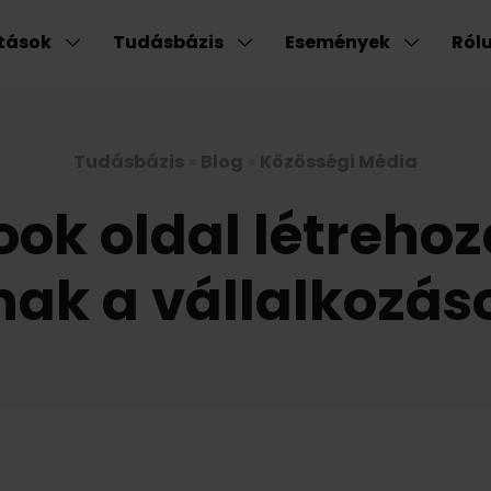
atások
Tudásbázis
Események
Ról
Tudásbázis
»
Blog
»
Közösségi Média
ook oldal létreho
nak a vállalkozá