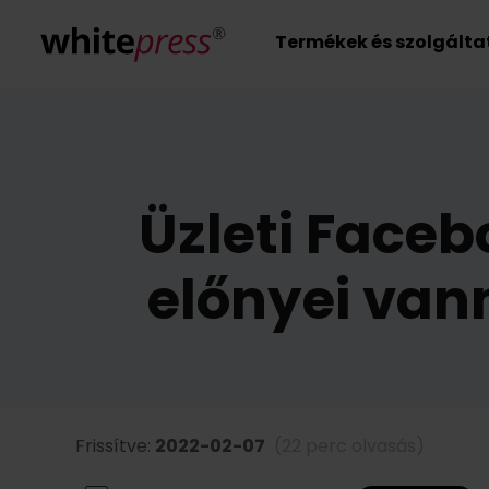
Termékek és szolgált
Üzleti Faceb
előnyei van
Frissítve:
2022-02-07
(22 perc olvasás)