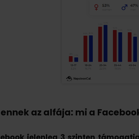
ennek az alfája: mi a Facebook
ebook jelenleg 3 szinten támogatja