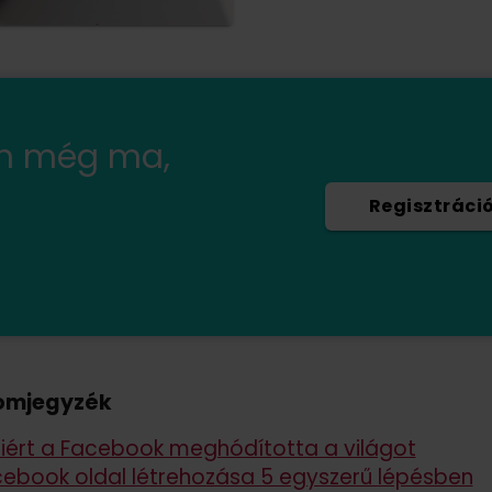
en még ma,
Regisztráci
omjegyzék
ért a Facebook meghódította a világot
ebook oldal létrehozása 5 egyszerű lépésben