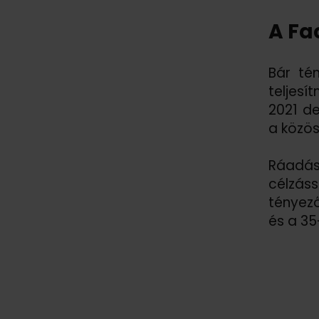
A Fa
Bár té
teljesí
2021 de
a közös
Ráadás
célzáss
tényez
és a 35