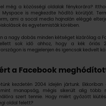
el még a közösségi oldalak fénykorára? Itth
 Myspace is megkezdte hódító körútját. Term
orm, ami a socal media hajnalán eléggé elte
iskolások és egyetemisták körében.
 a nagy dobás minden kétséget kizárólag a F
llett sok idő ahhoz, hogy a kék óriás 2
rszágon is megjelenjen és igencsak kedvelt köz
rt a Facebook meghódított
etünk kezdetén 2004 idején jártunk. Ekkoriba
t, mint manapság, mégis sikerült alig több m
nálóra szert tennie. Hogy miért győzött kiüt
gi oldal felett?