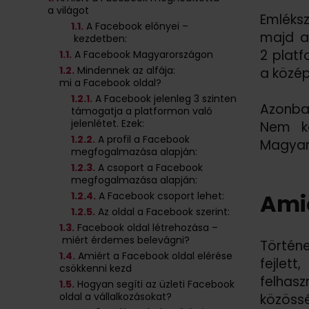
a világot
Emléksz
1.
1.
A Facebook előnyei –
majd a
kezdetben:
2 platf
1
.1.
A Facebook Magyarországon
1
.2.
Mindennek az alfája:
a közép
mi a Facebook oldal?
1
.2.
1.
A Facebook jelenleg 3 szinten
Azonban
támogatja a platformon való
jelenlétet. Ezek:
Nem ke
1
.2.
2.
A profil a Facebook
Magyaro
megfogalmazása alapján:
1
.2.
3.
A csoport a Facebook
megfogalmazása alapján:
Amié
1
.2.
4.
A Facebook csoport lehet:
1
.2.
5.
Az oldal a Facebook szerint:
1
.3.
Facebook oldal létrehozása –
miért érdemes belevágni?
Történ
1
.4.
Amiért a Facebook oldal elérése
fejlet
csökkenni kezd
felhasz
1
.5.
Hogyan segíti az üzleti Facebook
oldal a vállalkozásokat?
közössé