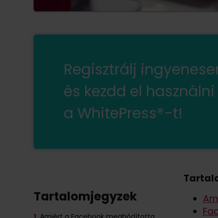
Regisztrálj ingyenes
és kezdd el használni
a WhitePress®-t!
Tartal
Tartalomjegyzek
Ami
Fac
1.
Amiért a Facebook meghódította