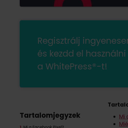
Regisztrálj ingyenes
és kezdd el használni
a WhitePress®-t!
Tartal
Tartalomjegyzek
Mi 
Mié
1.
Mi a Facebook Pixel?