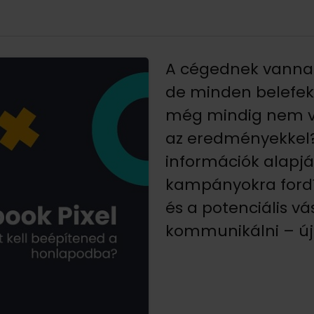
A cégednek vannak
de minden belefekt
még mindig nem v
az eredményekkel?
információk alapjá
kampányokra fordí
és a potenciális v
kommunikálni – úja