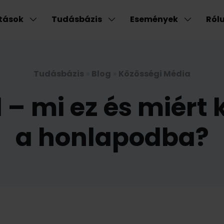
atások
Tudásbázis
Események
Ról
Tudásbázis
»
Blog
»
Közösségi Média
 – mi ez és miért 
a honlapodba?