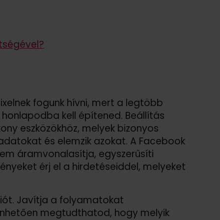
tségével?
elnek fogunk hívni, mert a legtöbb
honlapodba kell építened. Beállítás
ékony eszközökhöz, melyek bizonyos
 adatokat és elemzik azokat. A Facebook
nem áramvonalasítja, egyszerűsíti
yeket érj el a hirdetéseiddel, melyeket
t. Javítja a folyamatokat
zönhetően megtudthatod, hogy melyik