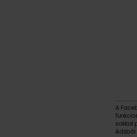
A Faceb
funkcio
sokkal 
Adsből 