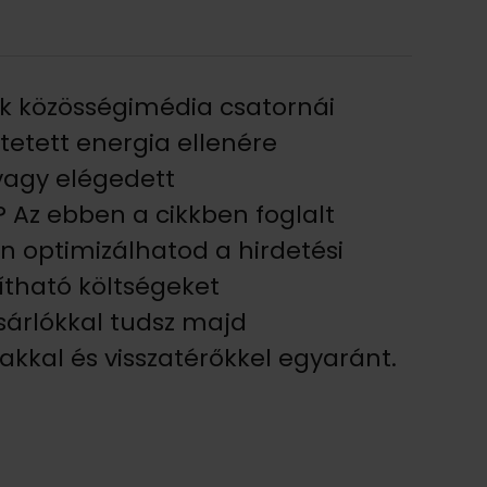
 közösségimédia csatornái
etett energia ellenére
agy elégedett
 Az ebben a cikkben foglalt
n optimizálhatod a hirdetési
tható költségeket
ásárlókkal tudsz majd
kkal és visszatérőkkel egyaránt.