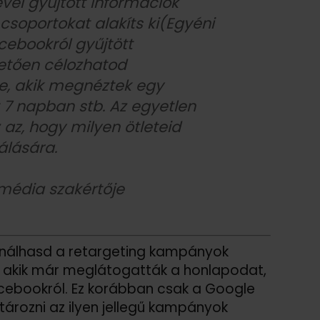
ével gyűjtött információk
 csoportokat alakíts ki(Egyéni
cebookról gyűjtött
hetően célozhatod
e, akik megnéztek egy
 7 napban stb. Az egyetlen
 az, hogy milyen ötleteid
álására.
média szakértője
sználhasd a retargeting kampányok
e, akik már meglátogatták a honlapodat,
cebookról. Ez korábban csak a Google
ározni az ilyen jellegű kampányok