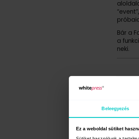
aloldal
“event”
próbaid
Bár a F
a funkc
neki.
Beleegyezés
Ez a weboldal sütiket haszn
Sütiket használunk a tartal