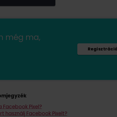
en még ma,
Regisztráci
omjegyzék
a Facebook Pixel?
rt használj Facebook Pixelt?