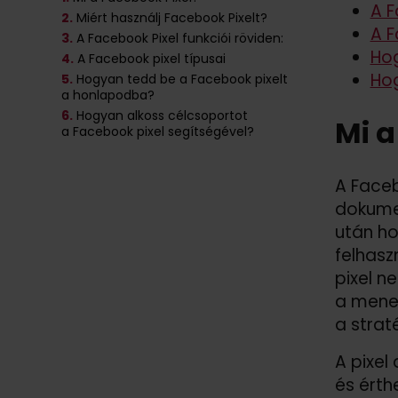
A F
2.
Miért használj Facebook Pixelt?
A F
3.
A Facebook Pixel funkciói röviden:
Hog
4.
A Facebook pixel típusai
Hog
5.
Hogyan tedd be a Facebook pixelt
a honlapodba?
6.
Hogyan alkoss célcsoportot
Mi a
a Facebook pixel segítségével?
A Faceb
dokumen
után ho
felhasz
pixel n
a mened
a strat
A pixel
és érth