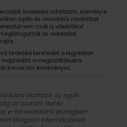
ecízebb levelezési adatbázis, személyre
vőben lojális és visszatérű vásárlókat
eresztül nem csak új vásárlókat
 meglátogatták az oldaladat,
rajta.
évő hirdetési keretedet a legjobban
 majd indíts a megszólításukra
bb konverziót eredményez.
iódusra osztható: az egyik
pedig az azutáni. Nehéz
 az e-kereskedelmi iparágban
pod látogatói információinak