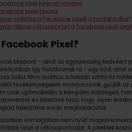
acebook Pixel funkciói röviden:
acebook pixel típusai
yan tedd be a Facebook pixelt a honlapodba?
yan alkoss célcsoportot a Facebook pixel segí
 Facebook Pixel?
ook képpont - amit az egyszerűség kedvéért pix
tációban így hivatkoznak rá - egy kód, amit a 
zzá tudsz férni azokhoz a haladó szintű és hat
nálói tevékenységeket monitoroznak, gyűjtik az
em csak optimalizálja a kampány költségeit, ha
zsmentet és lehetővé teszi, hogy olyan eredmén
égiád fejlesztése során meghatároztál.
 azonban önmagában nem nyújt magas konverzió
etőbbé teszi a célcsoportodat. A pixelnek kös