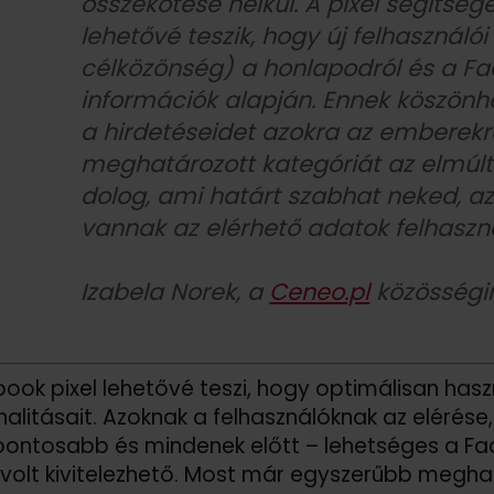
összekötése nélkül. A pixel segítség
lehetővé teszik, hogy új felhasználói
célközönség) a honlapodról és a Fa
információk alapján. Ennek köszön
a hirdetéseidet azokra az emberekr
meghatározott kategóriát az elmúlt
dolog, ami határt szabhat neked, az
vannak az elérhető adatok felhaszn
Izabela Norek, a
Ceneo.pl
közösségi
ook pixel lehetővé teszi, hogy optimálisan ha
nalitásait. Azoknak a felhasználóknak az elérés
pontosabb és mindenek előtt – lehetséges a Fa
volt kivitelezhető. Most már egyszerűbb meghat