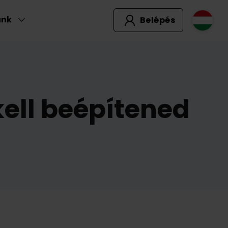
unk
Belépés
kell beépítened