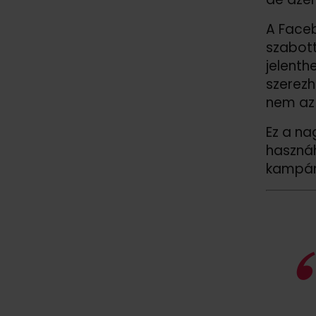
A Faceb
szabott
jelenth
szerezh
nem az 
Ez a na
hasznáh
kampán