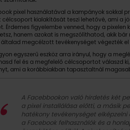
ook pixel használatával a kampányok sokkal pr
 célcsoport kialakítását teszi lehetővé, ami a jö
et. Érdemes figyelembe venned, hogy a pixelen k
etsz, hanem azokat is megszólíthatod, akik bár
általad megcélzott tevékenységet végezték el 
gyon egyszerű eszköz arra irányul, hogy a megl
asd fel és a megfelelő célcsoportot válaszd ki,
yt, ami a korábbiakban tapasztaltnál magasa
A Facebbookon való hirdetés két per
a pixel installálása előtti, a másik 
hatékony tevékenységet elképzelni
a Facebook felhasználók és a honla