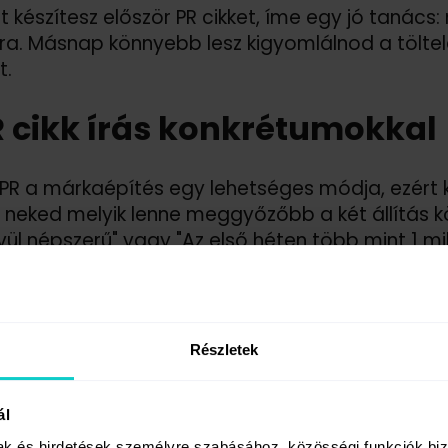
 készítesz először PR cikket, íme egy jó tanács
ra. Másnap könnyebb lesz kigyomlálnod a töltelé
t.
R cikk írás konkrétumokkal
 PR a márkaépítés egy lehetséges módja, ezér
: neked melyik lenne meggyőzőbb a két állítás k
vül népszerű" vagy "Az első héten több mint 1 mil
ban igenis helye van a számoknak: támaszd al
ikai adatokkal.
Részletek
ál
mak és hirdetések személyre szabásához, közösségi funkciók biz