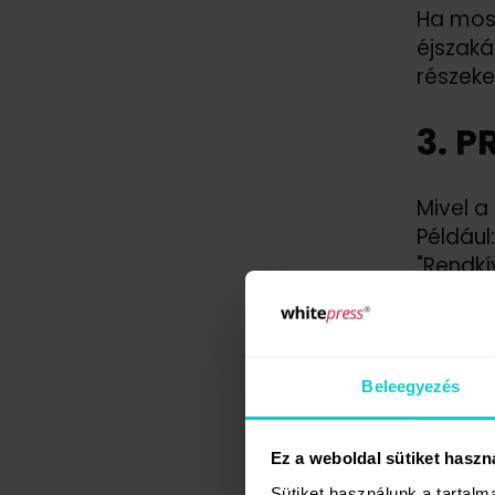
Ha most
éjszaká
részeke
3. P
Mivel a
Például
"Rendkí
műfajá
statiszt
Beleegyezés
Ez a weboldal sütiket haszn
Sütiket használunk a tartal