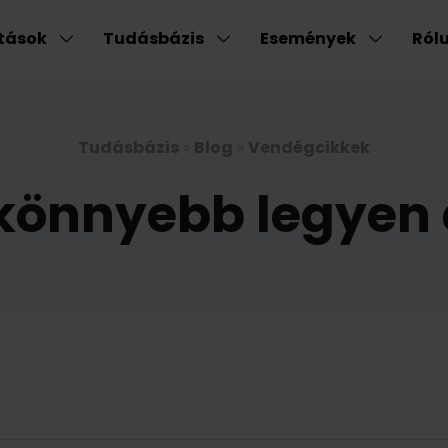
atások
Tudásbázis
Események
Ról
Tudásbázis
»
Blog
»
Vendégcikkek
 könnyebb legyen a