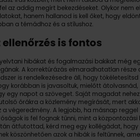
fel az addig megírt bekezdéseket. Olykor nem e
tokat, hanem hallanod is kell őket, hogy eldön
bban a témádhoz és a stílushoz.
z ellenőrzés is fontos
yelvtani hibákat és fogalmazási bakikat még e
ának. A korrektúrázás elmaradhatatlan része 
szer is rendelkezésedre áll, hogy tökéletesíts
gy korábban is javasoltuk, mielőtt átolvasnád
y egy napot a szöveget. Saját magadat nehezeb
utolsó órákra a közlemény megírását, mert akko
z a végeredmény. A legjobb, ha másnap reggel fris
óságok is fel fognak tűnni, mint a központozási
tán átfutottad, kérd meg egy kollégádat, hogy ő
nek köszönhetően azok a hibák is feltűnnek, ame