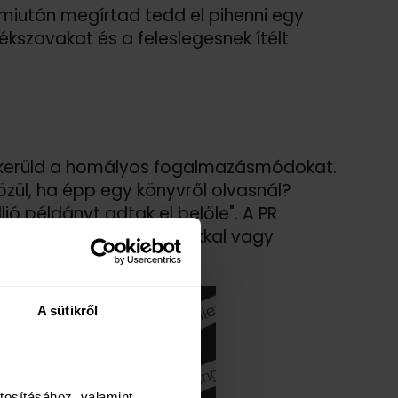
: miután megírtad tedd el pihenni egy
kszavakat és a feleslegesnek ítélt
t kerüld a homályos fogalmazásmódokat.
özül, ha épp egy könyvről olvasnál?
lió példányt adtak el belőle". A PR
á a mondandódat példákkal vagy
A sütikről
tosításához, valamint