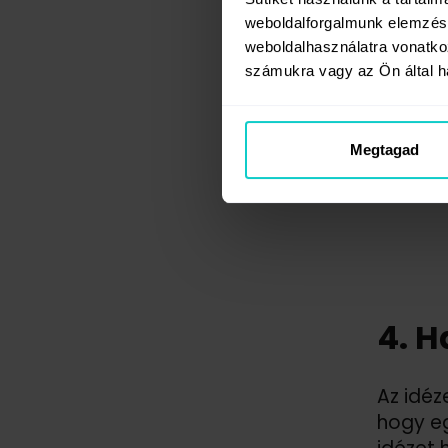
weboldalforgalmunk elemzésé
weboldalhasználatra vonatko
számukra vagy az Ön által ha
Megtagad
4. H
Az idéz
hogy eg