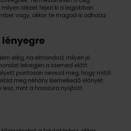
a szövegnek. Természetesen a cég
ilyen idézet fejezi ki a legjobban
akember vagy, akkor te magad is adhatsz
a lényegre
Nem elég, ha elmondod, milyen jó
 mondat lebegjen a szemed előtt
elyett pontosan nevezd meg, hogy mitől
Jelöld meg néhány kiemelkedő előnyét
esz, mint a hosszúra nyújtott
kifejezéseket a folytatáshoz, akkor