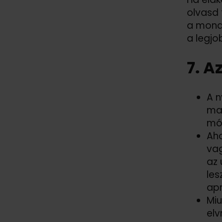
olvasd 
a monda
a legjo
7. A
A n
mag
mód
Aho
vag
az 
les
apr
Miu
elv