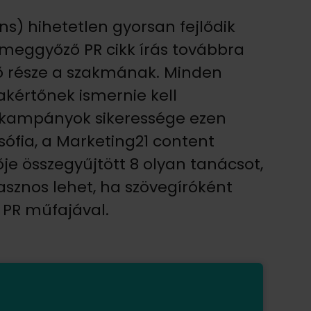
ons) hihetetlen gyorsan fejlődik
meggyőző PR cikk írás továbbra
tő része a szakmának. Minden
kértőnek ismernie kell
 a kampányok sikeressége ezen
ófia, a Marketing21 content
je összegyűjtött 8 olyan tanácsot,
sznos lehet, ha szövegíróként
 PR műfajával.