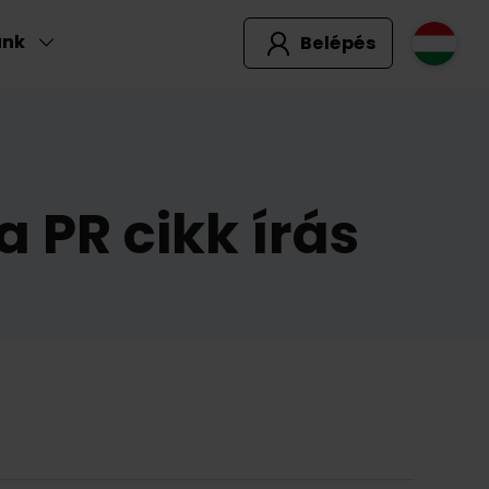
unk
Belépés
 PR cikk írás