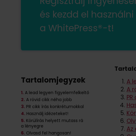
Regisztrálj ingyenes
és kezdd el használni
a WhitePress®-t!
Tartal
Tartalomjegyzek
A l
A r
1.
A lead legyen figyelemfelkeltő
PR 
2.
A rövid cikk néha jobb
Has
3.
PR cikk írás konkrétumokkal
Kör
4.
Használj idézeteket!
Olv
5.
Körülírás helyett mutass rá
a lényegre
Az 
6.
Olvasd fel hangosan!