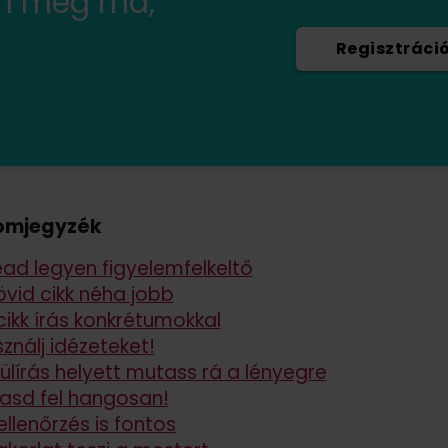
en még ma,
Regisztráci
omjegyzék
ead legyen figyelemfelkeltő
övid cikk néha jobb
cikk írás konkrétumokkal
ználj idézeteket!
ülírás helyett mutass rá a lényegre
asd fel hangosan!
ellenőrzés is fontos