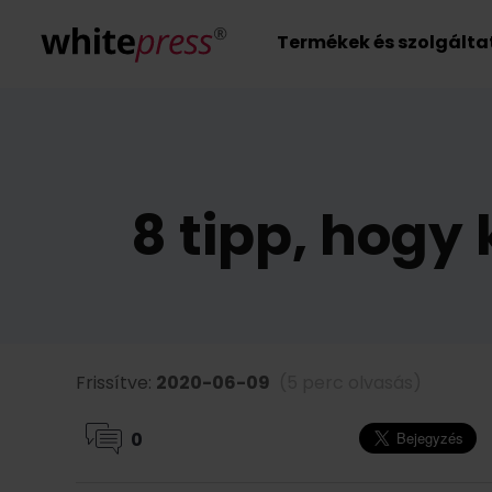
Termékek és szolgált
8 tipp, hogy
Frissítve:
2020-06-09
(5 perc olvasás)
0