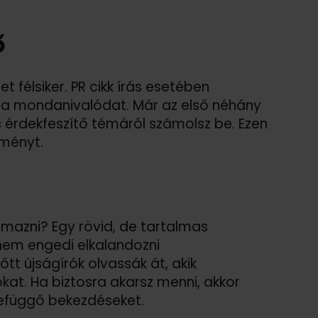
ő
et félsiker. PR cikk írás esetében
el a mondanivalódat. Már az első néhány
 érdekfeszítő témáról számolsz be. Ezen
eményt.
mazni? Egy rövid, de tartalmas
nem engedi elkalandozni
tt újságírók olvassák át, akik
kat. Ha biztosra akarsz menni, akkor
befüggő bekezdéseket.