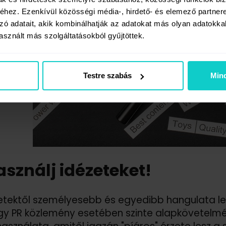
hez. Ezenkívül közösségi média-, hirdető- és elemező partner
zó adatait, akik kombinálhatják az adatokat más olyan adatokka
sznált más szolgáltatásokból gyűjtöttek.
Testre szabás
Min
asználj idézeteket!
etektől személyesebb és egyedibb hangulata lesz
y PR közlemény esetében szinte alapkövetelmén