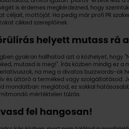
használata, amitől igazán "píáros" érzete lesz 
égét is érdemes megkérdezned, hogy szerintük m
lat céljait, mottóját. Ha pedig már profi PR sz
tokat cikked szereplőinek.
örülírás helyett mutass rá 
gben gyakran hallhatod azt a közhelyet, hogy "
ked, mutasd is meg!". Írás közben mindig ez a
erlatívuszok, na meg a divatos buzzwords-ök h
ív és úttörő a terméked vagy szolgáltatásod. 
id mondatban: meglátod, ez sokkal hatásosabb l
mitmondó mértéktelen túlzás.
lvasd fel hangosan!
adsz írás közben, mert nem találod a megfelelő 