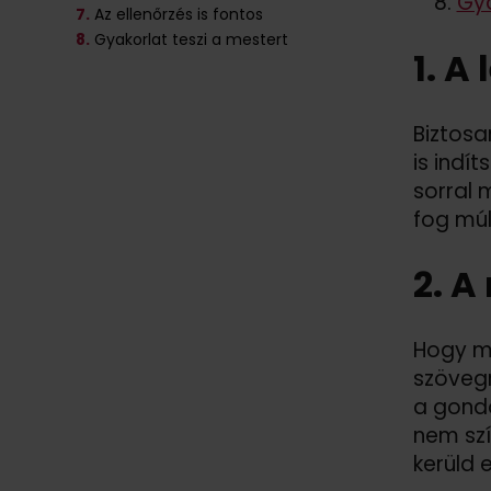
Gya
7.
Az ellenőrzés is fontos
8.
Gyakorlat teszi a mestert
1. A
Biztosan
is indí
sorral 
fog múl
2. A
Hogy mi
szövegr
a gondo
nem szí
kerüld 