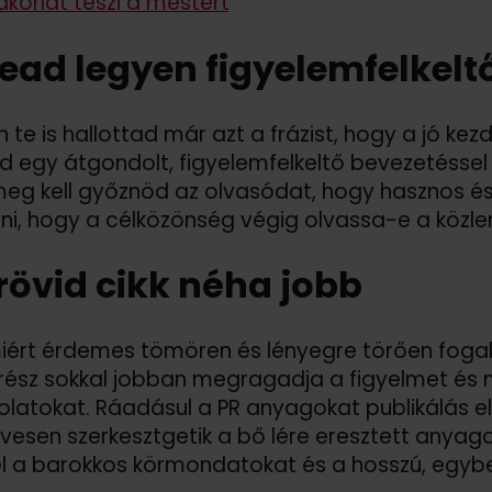
korlat teszi a mestert
 lead legyen figyelemfelkelt
 te is hallottad már azt a frázist, hogy a jó kezd
tsd egy átgondolt, figyelemfelkeltő bevezetéss
meg kell győznöd az olvasódat, hogy hasznos és
ni, hogy a célközönség végig olvassa-e a közl
 rövid cikk néha jobb
ért érdemes tömören és lényegre törően fogal
ész sokkal jobban megragadja a figyelmet és 
latokat. Ráadásul a PR anyagokat publikálás elő
vesen szerkesztgetik a bő lére eresztett anyago
el a barokkos körmondatokat és a hosszú, egy