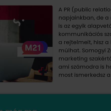
A PR (public relati
napjainkban, de a 
is az egyik alapve
kommunikációs sza
a rejtelmeit, hisz
múlhat. Somogyi Zs
marketing szakértő
ami számodra is ha
most ismerkedsz a