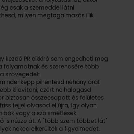
lég csak a szemeddel látni
thesd, milyen megfogalmazás illik
gy kezdő PR cikkíró sem engedheti meg
a folyamatnak és szerencsére több
d a szövegedet:
, mindenképp pihentesd néhány órát
b kijavítani, ezért ne halogasd
r biztosan összecsapott és felületes
s fejjel olvasod el újra, így olyan
 hibák vagy a szóismétlések.
 is nézze át. A "több szem többet lát"
lyek neked elkerülték a figyelmedet.