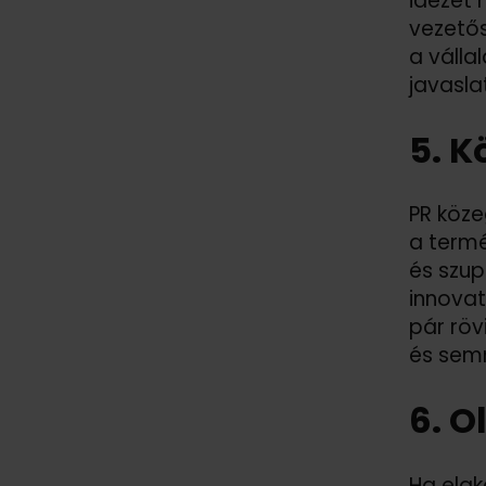
idézet 
vezetős
a válla
javasla
5. K
PR köze
a termé
és szup
innovat
pár röv
és sem
6. O
Ha elak