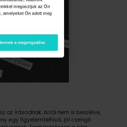
einkkel megosztjuk az Ön
l, amelyeket Ön adott meg
dennek a megengedése
 az írásodnak. Arról nem is beszélve,
y egy figyelemfelhívó, jól csengő