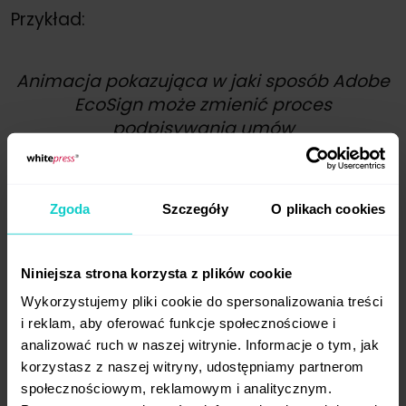
Przykład:
Animacja pokazująca w jaki sposób Adobe
EcoSign może zmienić proces
podpisywania umów
7. Webinar
Zgoda
Szczegóły
O plikach cookies
W wielkim skrócie: webinar to szkolenie,
wykład, warsztat transmitowany na żywo
online. Mimo, że webinar jest formą
Niniejsza strona korzysta z plików cookie
ograniczoną w porównaniu do spotkań
Wykorzystujemy pliki cookie do spersonalizowania treści
prowadzonych twarzą w twarz, ma
i reklam, aby oferować funkcje społecznościowe i
naprawdę kilka ważnych zalet. Za jego
analizować ruch w naszej witrynie. Informacje o tym, jak
pomocą możesz budować znajomość
korzystasz z naszej witryny, udostępniamy partnerom
marki, edukować i mimo wszystko wejść
społecznościowym, reklamowym i analitycznym.