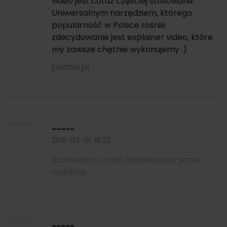
video jest coraz częściej stosowane.
Uniwersalnym narzędziem, którego
popularność w Polsce rośnie
zdecydowanie jest explainer video, które
my zawsze chętnie wykonujemy :)
pixmo.pl
-----
2015-04-19, 19:22
Komentarz został zablokowany przez
redakcję
-----