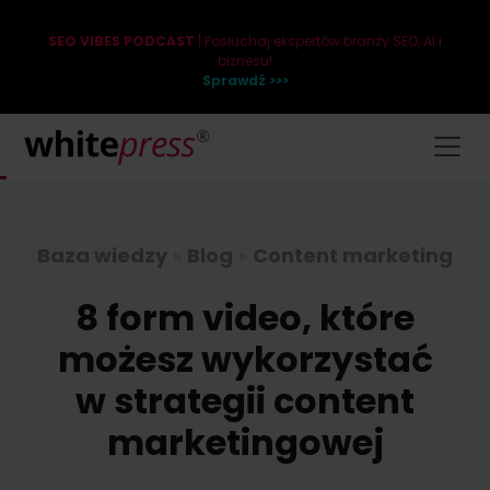
SEO VIBES PODCAST
| Posłuchaj ekspertów branży SEO, AI i
biznesu!
Sprawdź >>>
Baza wiedzy
»
Blog
»
Content marketing
8 form video, które
możesz wykorzystać
w strategii content
marketingowej