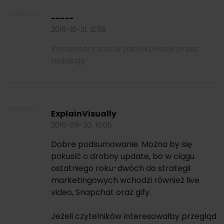
-----
2016-10-21, 12:58
Komentarz został zablokowany przez
redakcję
ExplainVisually
2016-09-20, 10:06
Dobre podsumowanie. Można by się
pokusić o drobny update, bo w ciągu
ostatniego roku-dwóch do strategii
marketingowych wchodzi również live
video, Snapchat oraz gify.
Jeżeli czytelników interesowałby przegląd