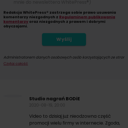
mnie do newslettera WhitePress®)
Redakcja WhitePress® zastrzega sobie prawo usuwania
komentarzy niezgodnych z
Regulaminem publikowania
komentarzy
oraz niezgodnych z prawem i dobrymi
obyczajami.
Wyślij
Administratorem danych osobowych osób korzystających ze strony int
Czytaj całość
Dokonując zapisu na newsletter wyrażacie Państwo zgodę na przesył
W każdym momencie przysługuje Państwu możliwość wycofania zgod
Studio nagrań BODiE
2020-08-19, 20:00
Video to dzisiaj już nieodzowna część
promocji wielu firmy w internecie. Zgoda,