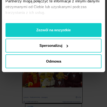
Partnerzy mogą połączyć te informacje z innymi danymi
przyciągają uwagę odbiorców i budzą (a
otrzymanymi od Ciebie lub uzyskanymi podczas
na pewno powinny) pozytywne emocje.
korzystania z ich usług.
Zezwól na wszystkie
Spersonalizuj
Odmowa