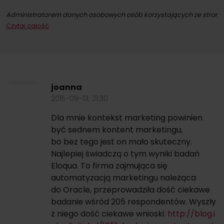
Administratorem danych osobowych osób korzystających ze strony int
Czytaj całość
Dokonując zapisu na newsletter wyrażacie Państwo zgodę na przesył
W każdym momencie przysługuje Państwu możliwość wycofania zgod
joanna
2015-09-13, 21:30
Dla mnie kontekst marketing powinien
być sednem kontent marketingu,
bo bez tego jest on mało skuteczny.
Najlepiej świadczą o tym wyniki badań
Eloqua. To firma zajmująca się
automatyzacją marketingu należąca
do Oracle, przeprowadziła dość ciekawe
badanie wśród 205 respondentów. Wyszły
z niego dość ciekawe wnioski:
http://blog.i