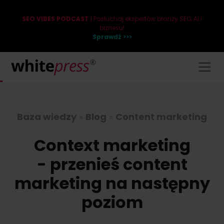
SEO VIBES PODCAST
| Posłuchaj ekspertów branży SEO, AI i
biznesu!
Sprawdź >>>
Baza wiedzy
»
Blog
»
Content marketing
Context marketing
- przenieś content
marketing na następny
poziom