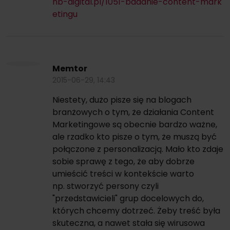
nb-digital.pl/1051-badanie-content-mark
etingu
Memtor
2015-06-29, 14:43
Niestety, dużo pisze się na blogach
branżowych o tym, że działania Content
Marketingowe są obecnie bardzo ważne,
ale rzadko kto pisze o tym, że muszą być
połączone z personalizacją. Mało kto zdaje
sobie sprawę z tego, że aby dobrze
umieścić treści w kontekście warto
np. stworzyć persony czyli
"przedstawicieli" grup docelowych do,
których chcemy dotrzeć. Żeby treść była
skuteczna, a nawet stała się wirusowa