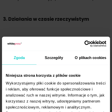
3. Działania w czasie rzeczywistym
Jednym z elementów context marketingu
jest
real time marketing
(pol. marketing
czasu rzeczywistego), czyli tworzenie treści
Zgoda
Szczegóły
O plikach cookies
osadzonych w aktualnych wydarzeniach.
Mistrzem takich akcji są takie marki jak Oreo,
czy też Lego. Takie treści zwracają uwagę
Niniejsza strona korzysta z plików cookie
odbiorców, ale dają też poczucie, że marki
Wykorzystujemy pliki cookie do spersonalizowania treści
nie są jakimiś odizolowanymi
i reklam, aby oferować funkcje społecznościowe i
od rzeczywistości tworami, a czynnie
analizować ruch w naszej witrynie. Informacje o tym, jak
uczestniczą w codziennym życiu odbiorców.
korzystasz z naszej witryny, udostępniamy partnerom
Dodatkowo działania typu real time
społecznościowym, reklamowym i analitycznym.
marketing pozwalają na budowanie zasięgu,