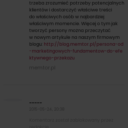
trzeba zrozumieć potrzeby potencjalnych
klientów i dostarczyć właściwe treści
do właściwych osób w najbardziej
właściwym momencie. Więcej o tym jak
tworzyć persony można przeczytać
w nowym artykule na naszym firmowym
blogu:
http://blog.memtor.pl/persona-od
-marketingowych-fundamentow-do-efe
ktywnego-przekazu
memtor.pl
-----
2015-05-24, 20:38
Komentarz został zablokowany przez
redakcję