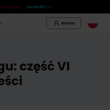
 i biznesu!
Sprawdź >>>
Konto
u: część VI
eści