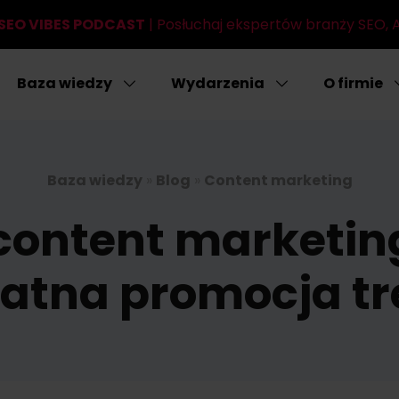
SEO VIBES PODCAST
| Posłuchaj ekspertów branży SEO, AI
Baza wiedzy
Wydarzenia
O firmie
Baza wiedzy
»
Blog
»
Content marketing
content marketing
łatna promocja tr