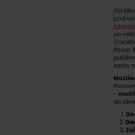
Od kilk
pod uwa
fanpag
po rekl
(Faceb
Power 
publiko
wpisy n
Możliw
Promow
-
możli
do okr
Ge
De
Za