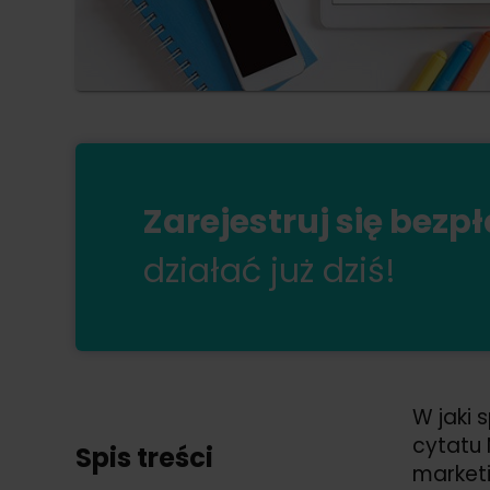
Zarejestruj się bezp
działać już dziś!
W jaki
cytatu 
Spis treści
marketi