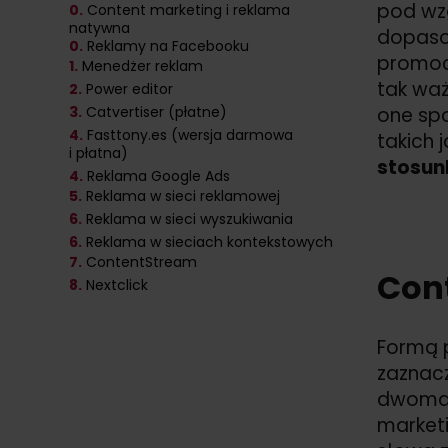
pod wzg
0.
Content marketing i reklama
natywna
dopaso
0.
Reklamy na Facebooku
promocj
1.
Menedżer reklam
tak waż
2.
Power editor
3.
Catvertiser (płatne)
one spo
4.
Fasttony.es (wersja darmowa
takich 
i płatna)
stosun
4.
Reklama Google Ads
5.
Reklama w sieci reklamowej
6.
Reklama w sieci wyszukiwania
6.
Reklama w sieciach kontekstowych
7.
ContentStream
Con
8.
Nextclick
Formą 
zaznacz
dwoma 
marketi