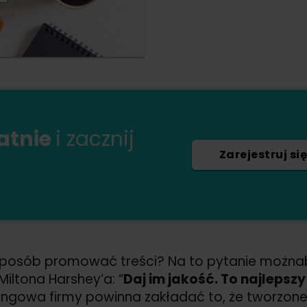
łatnie
i zacznij
Zarejestruj się
 sposób promować treści? Na to pytanie moż
Miltona Harshey’a: “
Daj im jakość. To najlepsz
ngowa firmy powinna zakładać to, że tworzone 