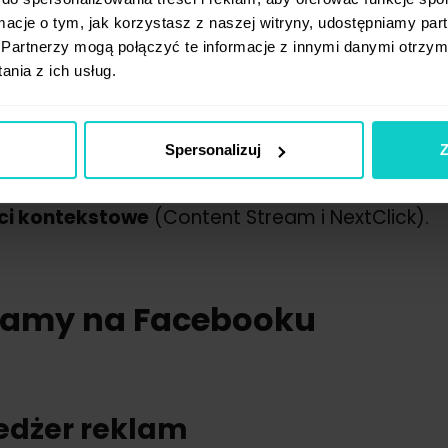
omowane video na YouTube,
ormacje o tym, jak korzystasz z naszej witryny, udostępniamy p
dukt placement,
Partnerzy mogą połączyć te informacje z innymi danymi otrzym
enzja produktu przez blogerów.
nia z ich usług.
j zostaną omówione
najważniejsze grupy narzęd
Spersonalizuj
Z
klamy na Facebook
(Menedżer reklam , Power Ed
ogle Ads
(sieć reklamowa i sieć wyszukiwania),
eci kontekstowe
(Content Stream i NextClick).
lamy na Facebooku
dżer reklam