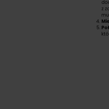
doc
z z
muz
Mie
Po
któ