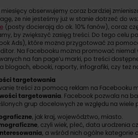
u miesięcy obserwujemy coraz bardziej zmienisz
gę, że nie jesteśmy już w stanie dotrzeć do wsz
e
(posty docierają do ok. 10% fanów), coraz cz
amy, by zwiększyć zasięg treści. Do tego celu
ook Ads), które można przygotować za pomocą
Editor. Na Facebooku można promować niemal w
wanych na fan page’u marki, po treści dostępne
a blogach, ebooki, raporty, infografiki, czy też 
ości targetowania
anie treści za pomocą reklam na Facebooku 
wości targetowania
. Facebook pozwala na ba
eślonych grup docelowych ze względu na wiele
ograficzne
, jak kraj, województwo, miasto.
mograficzne
, czyli wiek, płeć, data urodzenia c
interesowania
, a wśród nich ogólne kategorie 