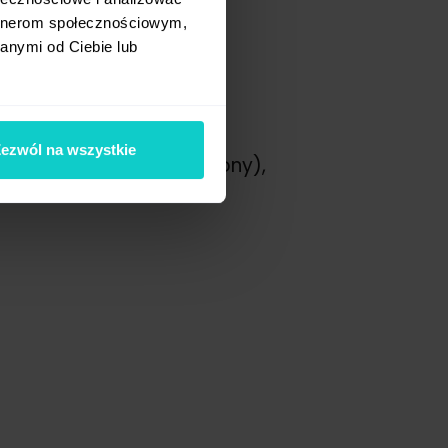
artnerom społecznościowym,
anymi od Ciebie lub
zi do promocji treści:
ezwól na wszystkie
itor, Convertiser, Fasttony),