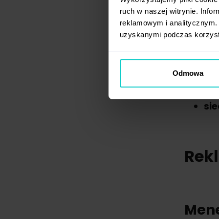
pr
ruch w naszej witrynie. Inf
pro
reklamowym i analitycznym. 
rec
uzyskanymi podczas korzysta
Poniże
Odmowa
re
Go
si
Rek
Mene