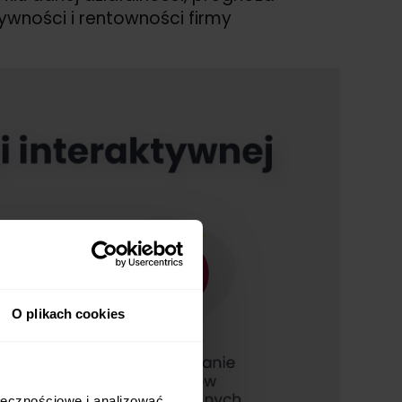
ywności i rentowności firmy
O plikach cookies
ołecznościowe i analizować