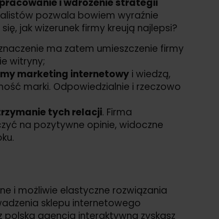
pracowanie i wdrożenie strategii
ecjalistów pozwala bowiem wyraźnie
ę, jak wizerunek firmy kreują najlepsi?
znaczenie ma zatem umieszczenie firmy
e witryny;
irmy marketing internetowy
i wiedzą,
mość marki. Odpowiedzialnie i rzeczowo
trzymanie tych relacji
. Firma
zyć na pozytywne opinie, widoczne
oku.
e i możliwie elastyczne rozwiązania
owadzenia sklepu internetowego
z polską agencją interaktywną zyskasz