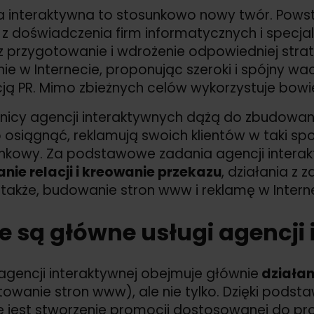
 interaktywna to stosunkowo nowy twór. Powst
 z doświadczenia firm informatycznych i specjal
 przygotowanie i wdrożenie odpowiedniej strate
ie w Internecie, proponując szeroki i spójny wa
ją PR. Mimo zbieżnych celów wykorzystuje bowie
nicy agencji interaktywnych dążą do zbudowan
 osiągnąć, reklamują swoich klientów w taki spo
unkowy. Za podstawowe zadania agencji interak
janie relacji i kreowanie przekazu
, działania z
a także, budowanie stron www i reklamę w Intern
e są główne usługi agencji
agencji interaktywnej obejmuje głównie
działan
towanie stron www), ale nie tylko. Dzięki pod
 jest stworzenie promocji dostosowanej do prof