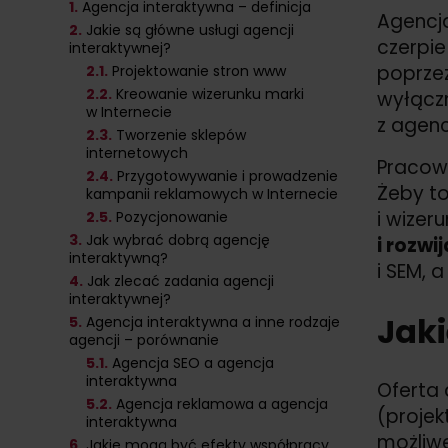
1.
Agencja interaktywna – definicja
Agencja
2.
Jakie są główne usługi agencji
czerpie
interaktywnej?
poprzez
2
.1.
Projektowanie stron www
2
.2.
Kreowanie wizerunku marki
wyłączn
w Internecie
z agenc
2
.3.
Tworzenie sklepów
internetowych
Pracow
2
.4.
Przygotowywanie i prowadzenie
Żeby to
kampanii reklamowych w Internecie
i wizer
2
.5.
Pozycjonowanie
3.
Jak wybrać dobrą agencję
i rozwi
interaktywną?
i SEM, 
4.
Jak zlecać zadania agencji
interaktywnej?
Jaki
5.
Agencja interaktywna a inne rodzaje
agencji – porównanie
5
.1.
Agencja SEO a agencja
interaktywna
Oferta 
5
.2.
Agencja reklamowa a agencja
(projek
interaktywna
możliwe
6.
Jakie mogą być efekty współpracy