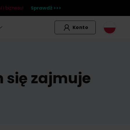
 i biznesu!
Sprawdź >>>
Konto
 się zajmuje