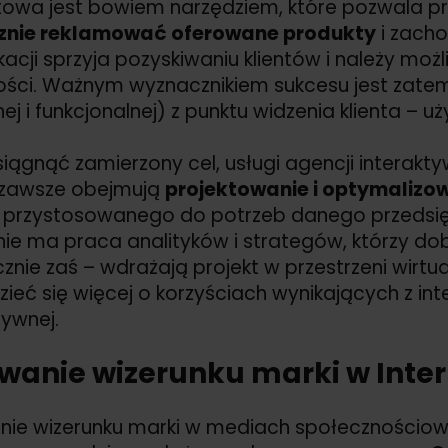
towa jest bowiem narzędziem, które pozwala prz
znie reklamować oferowane produkty
i zacho
acji sprzyja pozyskiwaniu klientów i należy mo
ści. Ważnym wyznacznikiem sukcesu jest zatem 
jnej i funkcjonalnej) z punktu widzenia klienta – u
iągnąć zamierzony cel, usługi agencji interakt
 zawsze obejmują
projektowanie i optymalizow
u przystosowanego do potrzeb danego przedsi
ie ma praca analityków i strategów, którzy dobi
znie zaś – wdrażają projekt w przestrzeni wirtua
ieć się więcej o korzyściach wynikających z int
tywnej.
wanie wizerunku marki w Inter
ie wizerunku marki w mediach społecznościowy