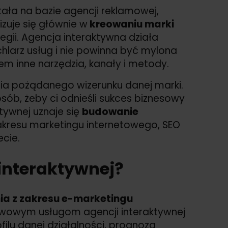
ała na bazie agencji reklamowej,
izuje się głównie w
kreowaniu marki
gii. Agencja interaktywna działa
chlarz usług i nie powinna być mylona
m inne narzędzia, kanały i metody.
ia pożądanego wizerunku danej marki.
sób, żeby ci odnieśli sukces biznesowy
tywnej uznaje się
budowanie
 zakresu marketingu internetowego, SEO
ecie.
 interaktywnej?
ia z zakresu e-marketingu
stawowym usługom agencji interaktywnej
ilu danej działalności, prognoza