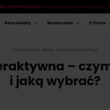
SEO VIBES PODCAST
| Posłuchaj ekspertów branży SEO, AI
Baza wiedzy
Wydarzenia
O firmie
Baza wiedzy
»
Blog
»
Content marketing
eraktywna – czym
i jaką wybrać?