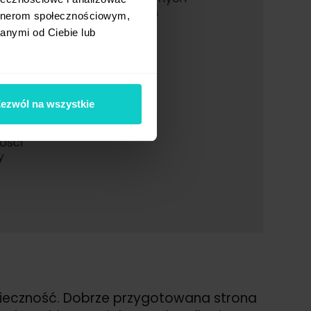
artnerom społecznościowym,
anymi od Ciebie lub
ezwól na wszystkie
nieczność. Dobrze przygotowana strona