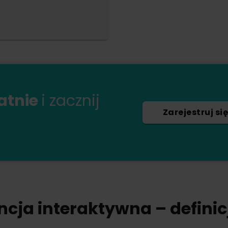
łatnie
i zacznij
Zarejestruj się
cja interaktywna – definic