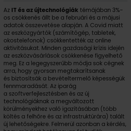
Az
IT és az újtechnológiák
témájában 3%-
os csökkenés állt be a februári és a májusi
adatok összevetése alapján. A Covid miatt
az eszközgyártók (számítógép, tabletek,
okostelefonok) csökkentették az online
aktivitásukat. Minden gazdasági krízis idején
az eszközvásárlások csökkenése figyelhető
meg. Ez a legegyszerűbb módja sok cégnek
arra, hogy gyorsan megtakarítsanak
és biztosítsák a bevételtermelő képességük
fennmaradását. Az iparág
a szoftverfejlesztésben és az új
technológiáknak a megváltozott
körülményekhez való igazításában (több
költés a felhőre és az infrastruktúrára) talált
új lehetőségekre. Felmerül azonban a kérdés,