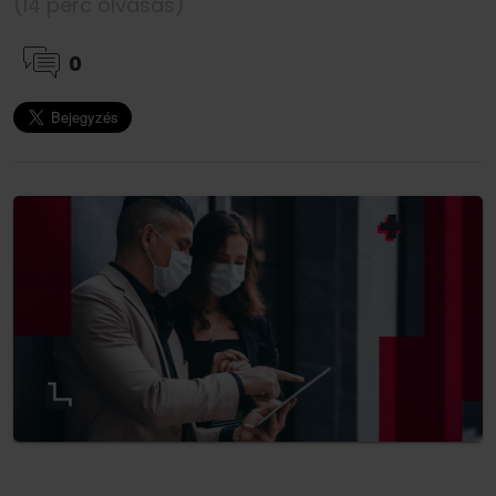
(14 perc olvasás)
0