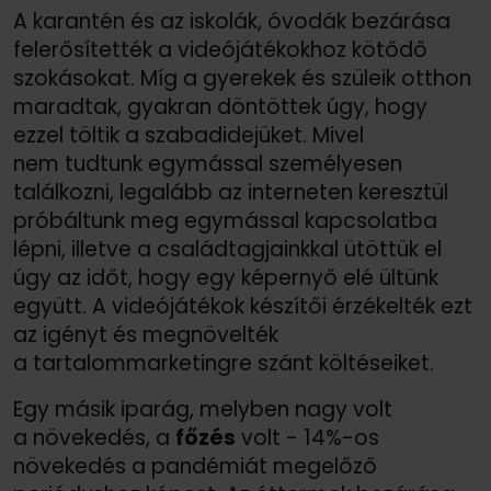
A karantén és az iskolák, óvodák bezárása
felerősítették a videójátékokhoz kötődő
szokásokat. Míg a gyerekek és szüleik otthon
maradtak, gyakran döntöttek úgy, hogy
ezzel töltik a szabadidejüket. Mivel
nem tudtunk egymással személyesen
találkozni, legalább az interneten keresztül
próbáltunk meg egymással kapcsolatba
lépni, illetve a családtagjainkkal ütöttük el
úgy az időt, hogy egy képernyő elé ültünk
együtt. A videójátékok készítői érzékelték ezt
az igényt és megnövelték
a tartalommarketingre szánt költéseiket.
Egy másik iparág, melyben nagy volt
a növekedés, a
főzés
volt - 14%-os
növekedés a pandémiát megelőző