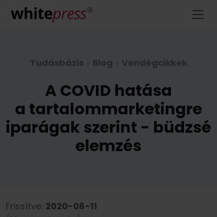
Tudásbázis
»
Blog
»
Vendégcikkek
A COVID hatása
a tartalommarketingre
iparágak szerint - büdzsé
elemzés
Frissítve:
2020-08-11