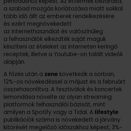
periódushoz képest. Az éttermek bezárása,
a szabad mozgás korlátozása miatt sokkal
több idő állt az emberek rendelkezésére
és ezért megnövekedett
az internethasználat és valószínűleg
a felhasználók elkezdték saját maguk
készíteni az ételeket az interneten keringő
receptek, illetve a Youtube-on talált videók
alapján.
A főzés után a
zene
következik a sorban,
12%-os növekedéssel a májust és a februárt
összehasonlítva. A fesztiválok és koncertek
lemondása növelte az olyan streaming
platformok felhasználói bázisát, mint
amilyen a Spotify vagy a Tidal. A
lifestyle
publikációk száma is növekedett a járvány
kitörését megelőző időszakhoz képest, 3%-