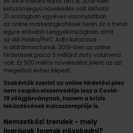
és 64.8 milliárd eurót tett ki. 2019-ben
kétszámjegyű növekedés volt látható
21 országban egyéves viszonylatban
az online marketingköltések terén. Ez a trend
egyre erősebb Lengyelországban, amit
az IAB Polska/
PwC AdEx kutatásai
is alátámasztanak. 2019-ben az online
hirdetések piaca 5 milliárd zloty volumenű
volt. Ez 500 milliós növekedést jelent az azt
megelőző évhez képest.
Szakértők szerint az online hirdetési piac
nem csupán elszenvedője lesz a Covid-
19 világjárványnak, hanem a krízis
leküzdésének kulcsszereplője is.
Nemzetközi trendek - mely
iparágak fognak növekedni?