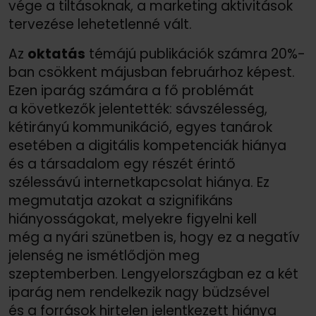
vége a tiltásoknak, a marketing aktivitások
tervezése lehetetlenné vált.
Az
oktatás
témájú publikációk számra 20%-
ban csökkent májusban februárhoz képest.
Ezen iparág számára a fő problémát
a következők jelentették: sávszélesség,
kétirányú kommunikáció, egyes tanárok
esetében a digitális kompetenciák hiánya
és a társadalom egy részét érintő
szélessávú internetkapcsolat hiánya. Ez
megmutatja azokat a szignifikáns
hiányosságokat, melyekre figyelni kell
még a nyári szünetben is, hogy ez a negatív
jelenség ne ismétlődjön meg
szeptemberben. Lengyelországban ez a két
iparág nem rendelkezik nagy büdzsével
és a források hirtelen jelentkezett hiánya