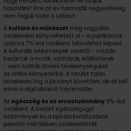
hogy mindezt hatékonyan fel tudják
használni? Erre az év harmadik negyedévéig
nem fogjuk tudni a választ.
A
kultúra és művészet
még nagyobb
csökkenést könyvelhetett el - a publikációk
számra 7%-kal csökkent februárhoz képest.
A kulturális intézmények vezetői - miután
bezártak a mozik, színházak, kiállítóterek
- nem tudták átvinni tevékenységüket
az online környezetbe. A terület talán
növekedni fog a járványt követően, de át kell
esnie a digitalizáció folyamatán.
Az
egészség és az orvostudomány
9%-kal
csökkent. A bezárt egészségügyi
intézmények és a kijárási korlátozások
jelentős mértékben csökkentették