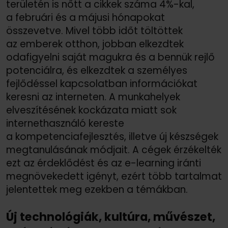
területén is nőtt a cikkek száma 4%-kal,
a februári és a májusi hónapokat
összevetve. Mivel több időt töltöttek
az emberek otthon, jobban elkezdtek
odafigyelni saját magukra és a bennük rejlő
potenciálra, és elkezdtek a személyes
fejlődéssel kapcsolatban információkat
keresni az interneten. A munkahelyek
elveszítésének kockázata miatt sok
internethasználó kereste
a kompetenciafejlesztés, illetve új készségek
megtanulásának módjait. A cégek érzékelték
ezt az érdeklődést és az e-learning iránti
megnövekedett igényt, ezért több tartalmat
jelentettek meg ezekben a témákban.
Új technológiák, kultúra, művészet,