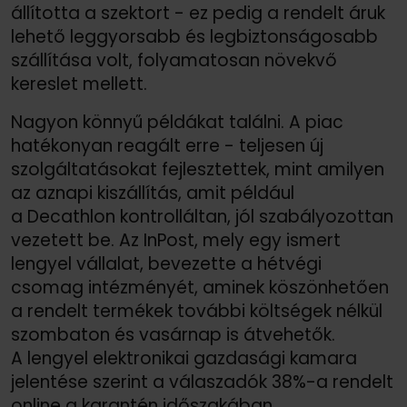
állította a szektort - ez pedig a rendelt áruk
lehető leggyorsabb és legbiztonságosabb
szállítása volt, folyamatosan növekvő
kereslet mellett.
Nagyon könnyű példákat találni. A piac
hatékonyan reagált erre - teljesen új
szolgáltatásokat fejlesztettek, mint amilyen
az aznapi kiszállítás, amit például
a Decathlon kontrolláltan, jól szabályozottan
vezetett be. Az InPost, mely egy ismert
lengyel vállalat, bevezette a hétvégi
csomag intézményét, aminek köszönhetően
a rendelt termékek további költségek nélkül
szombaton és vasárnap is átvehetők.
A lengyel elektronikai gazdasági kamara
jelentése szerint a válaszadók 38%-a rendelt
online a karantén időszakában.