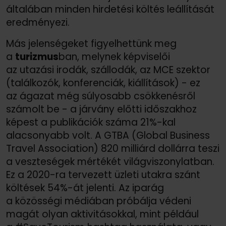
általában minden hirdetési költés leállítását
eredményezi.
Más jelenségeket figyelhettünk meg
a
turizmus
ban, melynek képviselői
az utazási irodák, szállodák, az MCE szektor
(találkozók, konferenciák, kiállítások) - ez
az ágazat még súlyosabb csökkenésről
számolt be - a járvány előtti időszakhoz
képest a publikációk száma 21%-kal
alacsonyabb volt. A GTBA (Global Business
Travel Association) 820 milliárd dollárra teszi
a veszteségek mértékét világviszonylatban.
Ez a 2020-ra tervezett üzleti utakra szánt
költések 54%-át jelenti. Az iparág
a közösségi médiában próbálja védeni
magát olyan aktivitásokkal, mint például