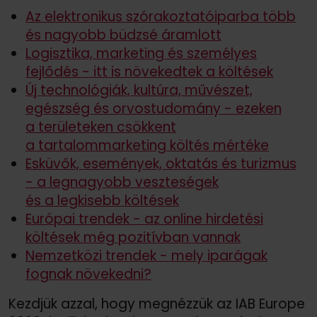
Az elektronikus szórakoztatóiparba több
és nagyobb büdzsé áramlott
Logisztika, marketing és személyes
fejlődés - itt is növekedtek a költések
Új technológiák, kultúra, művészet,
egészség és orvostudomány - ezeken
a területeken csökkent
a tartalommarketing költés mértéke
Esküvők, események, oktatás és turizmus
- a legnagyobb veszteségek
és a legkisebb költések
Európai trendek - az online hirdetési
költések még pozitívban vannak
Nemzetközi trendek - mely iparágak
fognak növekedni?
Kezdjük azzal, hogy megnézzük az IAB Europe