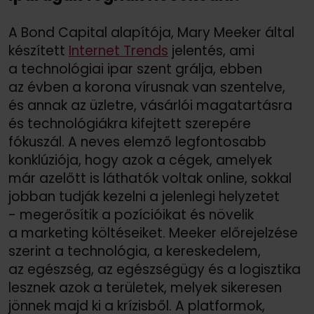
A Bond Capital alapítója, Mary Meeker által
készített
Internet Trends
jelentés, ami
a technológiai ipar szent grálja, ebben
az évben a korona vírusnak van szentelve,
és annak az üzletre, vásárlói magatartásra
és technológiákra kifejtett szerepére
fókuszál. A neves elemző legfontosabb
konklúziója, hogy azok a cégek, amelyek
már azelőtt is láthatók voltak online, sokkal
jobban tudják kezelni a jelenlegi helyzetet
- megerősítik a pozícióikat és növelik
a marketing költéseiket. Meeker előrejelzése
szerint a technológia, a kereskedelem,
az egészség, az egészségügy és a logisztika
lesznek azok a területek, melyek sikeresen
jönnek majd ki a krízisből. A platformok,