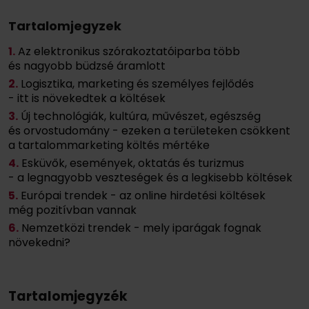
Tartalomjegyzek
1.
Az elektronikus szórakoztatóiparba több
és nagyobb büdzsé áramlott
2.
Logisztika, marketing és személyes fejlődés
- itt is növekedtek a költések
3.
Új technológiák, kultúra, művészet, egészség
és orvostudomány - ezeken a területeken csökkent
a tartalommarketing költés mértéke
4.
Esküvők, események, oktatás és turizmus
- a legnagyobb veszteségek és a legkisebb költések
5.
Európai trendek - az online hirdetési költések
még pozitívban vannak
6.
Nemzetközi trendek - mely iparágak fognak
növekedni?
Tartalomjegyzék