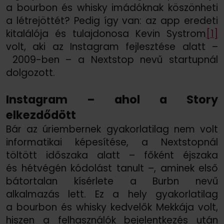
a bourbon és whisky imádóknak köszönheti
a létrejöttét? Pedig így van: az app eredeti
kitalálója és tulajdonosa Kevin Systrom
[1]
volt, aki az Instagram fejlesztése alatt –
2009-ben – a Nextstop nevű startupnál
dolgozott.
Instagram – ahol a Story
elkezdődött
Bár az úriembernek gyakorlatilag nem volt
informatikai képesítése, a Nextstopnál
töltött időszaka alatt – főként éjszaka
és hétvégén kódolást tanult –, aminek első
bátortalan kísérlete a Burbn nevű
alkalmazás lett. Ez a hely gyakorlatilag
a bourbon és whisky kedvelők Mekkája volt,
hiszen a felhasználók bejelentkezés után