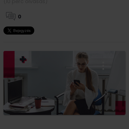
(10 perc olvasás)
0