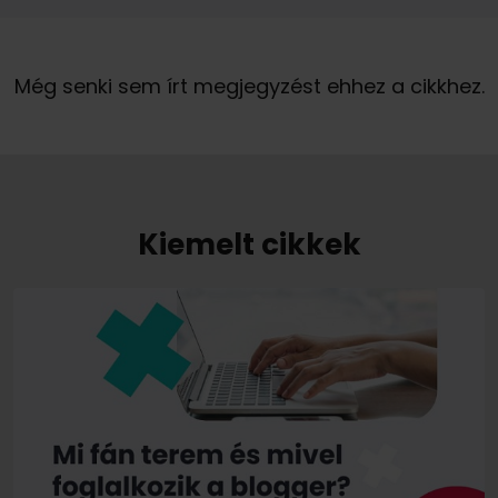
Önnek jogában áll bármikor visszavonni a személyes adatainak marketing célú kezeléséhez adott hozzájárulását. Az Ön személyes adatainak WhitePress Kft általi kezeléséről és kezelésének alapjáról, ideértve az Ön jogait is, az
Még senki sem írt megjegyzést ehhez a cikkhez.
Kiemelt cikkek