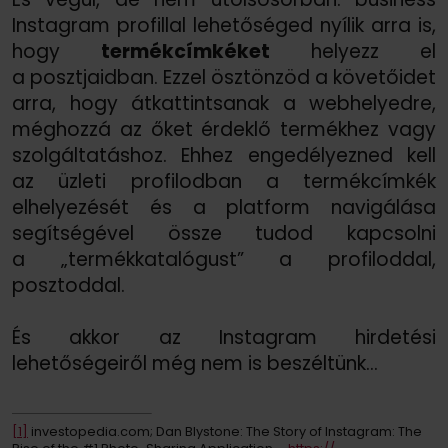
Instagram profillal lehetőséged nyílik arra is,
hogy
termékcímkéket
helyezz el
a posztjaidban. Ezzel ösztönzöd a követőidet
arra, hogy átkattintsanak a webhelyedre,
méghozzá az őket érdeklő termékhez vagy
szolgáltatáshoz. Ehhez engedélyezned kell
az üzleti profilodban a termékcímkék
elhelyezését és a platform navigálása
segítségével össze tudod kapcsolni
a „termékkatalógust” a profiloddal,
posztoddal.
És akkor az Instagram hirdetési
lehetőségeiről még nem is beszéltünk…
[1]
investopedia.com; Dan Blystone: The Story of Instagram: The