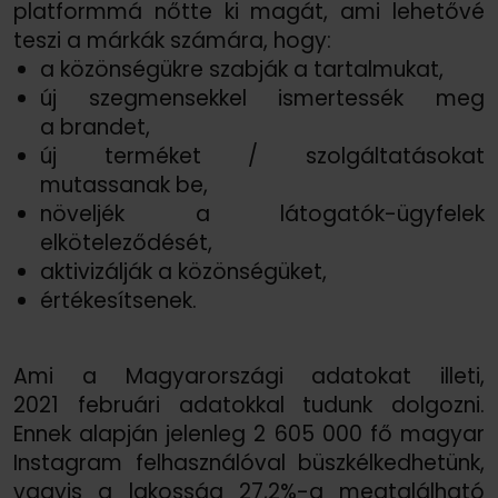
platformmá nőtte ki magát, ami lehetővé
teszi a márkák számára, hogy:
a közönségükre szabják a tartalmukat,
új szegmensekkel ismertessék meg
a brandet,
új terméket /
szolgáltatásokat
mutassanak be,
növeljék a látogatók-ügyfelek
elköteleződését,
aktivizálják a közönségüket,
értékesítsenek.
Ami a Magyarországi adatokat illeti,
2021 februári adatokkal tudunk dolgozni.
Ennek alapján jelenleg 2 605 000 fő magyar
Instagram felhasználóval büszkélkedhetünk,
vagyis a lakosság 27,2%-a megtalálható