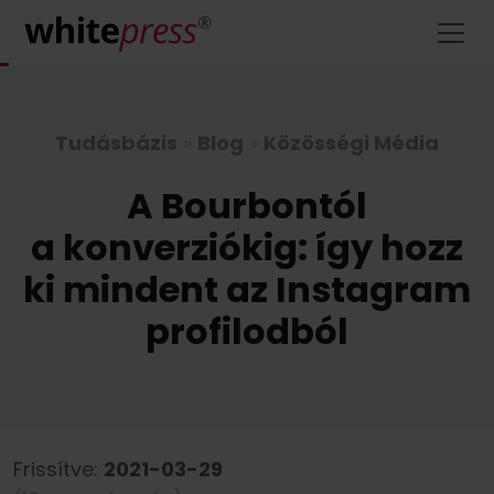
Tudásbázis
»
Blog
»
Közösségi Média
A Bourbontól
a konverziókig: így hozz
ki mindent az Instagram
profilodból
Frissítve:
2021-03-29