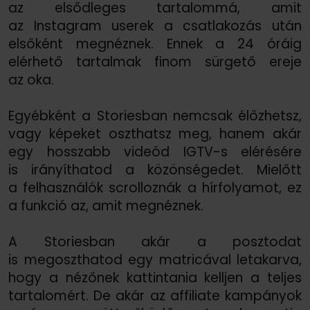
az elsődleges tartalommá, amit
az Instagram userek a csatlakozás után
elsőként megnéznek. Ennek a 24 óráig
elérhető tartalmak finom sürgető ereje
az oka.
Egyébként a Storiesban nemcsak élőzhetsz,
vagy képeket oszthatsz meg, hanem akár
egy hosszabb videód IGTV-s elérésére
is irányíthatod a közönségedet. Mielőtt
a felhasználók scrolloznák a hírfolyamot, ez
a funkció az, amit megnéznek.
A Storiesban akár a posztodat
is megoszthatod egy matricával letakarva,
hogy a nézőnek kattintania kelljen a teljes
tartalomért. De akár az affiliate kampányok