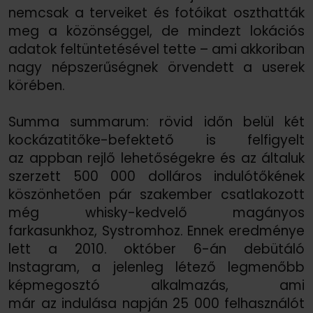
nemcsak a terveiket és fotóikat oszthatták
meg a közönséggel, de mindezt lokációs
adatok feltüntetésével tette – ami akkoriban
nagy népszerűségnek örvendett a userek
körében.
Summa summarum: rövid időn belül két
kockázatitőke-befektető is felfigyelt
az appban rejlő lehetőségekre és az általuk
szerzett 500 000 dolláros indulótőkének
köszönhetően pár szakember csatlakozott
még whisky-kedvelő magányos
farkasunkhoz, Systromhoz. Ennek eredménye
lett a 2010. október 6-án debütáló
Instagram, a jelenleg létező legmenőbb
képmegosztó alkalmazás, ami
már az indulása napján 25 000 felhasználót