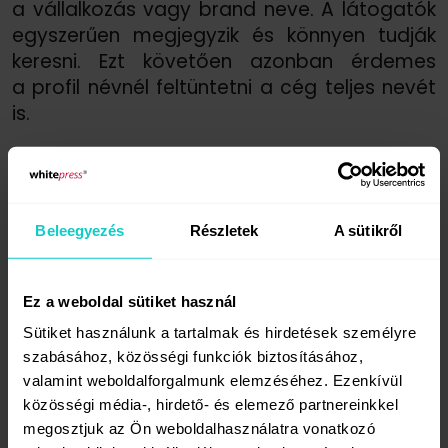
a vállalkozás vagy brand neve. A látogatók
egyszerűen megjegyzik és könnyen tudják
keresni. Ezt követően azonban érdemes
a profil névnél feltüntetni a cég teljes nevét
is.
A másik fontos eszközöd a profilképed,
hiszen ez az egyik legelső dolog, amit
a látogatók az oldaladra tévedve
Beleegyezés
Részletek
A sütikről
meglátnak. Jó, ha könnyen felismerhető
a márkádhoz kapcsolható, így sok
vállalkozás használja a logóját profilképként.
Ez a weboldal sütiket használ
Sütiket használunk a tartalmak és hirdetések személyre
szabásához, közösségi funkciók biztosításához,
Ami az Instagram bio kitöltését illeti
valamint weboldalforgalmunk elemzéséhez. Ezenkívül
közösségi média-, hirdető- és elemező partnereinkkel
Bár csak 150 karakter áll rendelkezésedre,
megosztjuk az Ön weboldalhasználatra vonatkozó