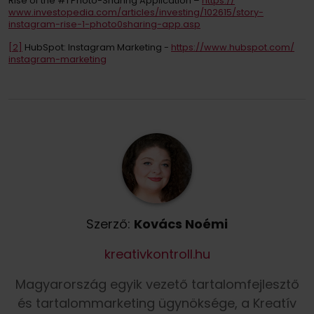
Rise of the #1 Photo-Sharing Application –
https://
www.investopedia.com/
articles/
investing/
102615/
story-
instagram-rise-1-photo0sharing-app.asp
[2]
HubSpot: Instagram Marketing -
https://
www.hubspot.com/
instagram-marketing
Szerző:
Kovács Noémi
kreativkontroll.hu
Magyarország egyik vezető tartalomfejlesztő
és tartalommarketing ügynöksége, a Kreatív