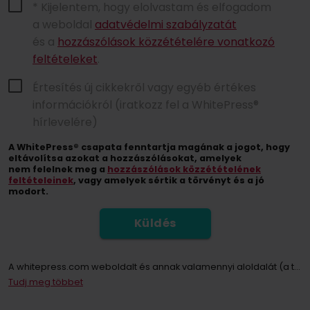
* Kijelentem, hogy elolvastam és elfogadom
a weboldal
adatvédelmi szabályzatát
és a
hozzászólások közzétételére vonatkozó
feltételeket
.
Értesítés új cikkekről vagy egyéb értékes
információkról (iratkozz fel a WhitePress®
hírlevelére)
A WhitePress® csapata fenntartja magának a jogot, hogy
eltávolítsa azokat a hozzászólásokat, amelyek
nem felelnek meg a
hozzászólások közzétételének
feltételeinek
, vagy amelyek sértik a törvényt és a jó
modort.
Küldés
A whitepress.com weboldalt és annak valamennyi aloldalát (a továbbiakban: Weboldal) használó személyek személyes adatainak kezelője az Európai Parlament és a Tanács 2016. április 27-i (EU) 2016/679 rendelete értelmében a személyes adatok feldolgozásával és az ilyen adatok szabad áramlásával, valamint a 95/46/EK irányelv (a továbbiakban: GDPR) hatályon kívül helyezése tekintetében közösen „WhitePress Kft, amelynek székhelye 2161 Csomád, Verebeshegy utca 11 és bekerült a Bielsko-Biała Kerületi Bíróság által vezetett Nemzeti Bírósági Nyilvántartás vállalkozói nyilvántartásába, az Országos Bírósági Nyilvántartás 8. Kereskedelmi Osztálya KRS-számon: 0000651339, NIP: 9372667797, REGON: 243400145 és egyéb cégek a
Tudj meg többet
A hírlevélre való feliratkozással Ön hozzájárul ahhoz, hogy a WhitePress Kft. által kínált szolgáltatások és áruk közvetlen marketingjével kapcsolatos kereskedelmi információk elektronikus kommunikációs eszközökön, különösen e-mailen keresztül küldjenek. és megbízható üzleti partnerei, akik érdeklődnek saját termékeik vagy szolgáltatásaik értékesítésében. Személyes adatai kezelésének jogalapja az Ön hozzájárulása (GDPR 6. cikk (1) bekezdés a) pont).