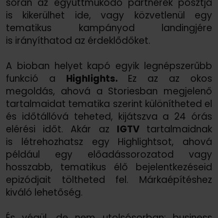
során az együttműködő partnerek posztja
is kikerülhet ide, vagy közvetlenül egy
tematikus kampányod landingjére
is irányíthatod az érdeklődőket.
A bioban helyet kapó egyik legnépszerűbb
funkció a
Highlights.
Ez az az okos
megoldás, ahová a Storiesban megjelenő
tartalmaidat tematika szerint különítheted el
és időtállóvá teheted, kijátszva a 24 órás
elérési időt. Akár az
IGTV
tartalmaidnak
is létrehozhatsz egy Highlightsot, ahová
például egy előadássorozatod vagy
hosszabb, tematikus élő bejelentkezéseid
epizódjait töltheted fel. Márkaépítéshez
kiváló lehetőség.
És végül, de nem utolsósorban: business