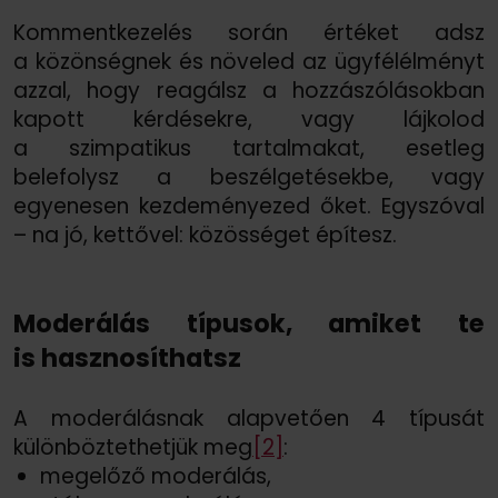
Kommentkezelés során értéket adsz
a közönségnek és növeled az ügyfélélményt
azzal, hogy reagálsz a hozzászólásokban
kapott kérdésekre, vagy lájkolod
a szimpatikus tartalmakat, esetleg
belefolysz a beszélgetésekbe, vagy
egyenesen kezdeményezed őket. Egyszóval
– na jó, kettővel: közösséget építesz.
Moderálás típusok, amiket te
is hasznosíthatsz
A moderálásnak alapvetően 4 típusát
különböztethetjük meg
[2]
:
megelőző moderálás,