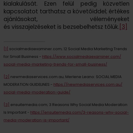
kialakulását. Ezen felül pedig közvetlen
kapcsolatot tarthatsz a követőiddel; értékes
ajánlásokat, véleményeket
és visszajelzéseket is bezsebelhetsz tőlük.
[3]
[1]
socialmediaexaminer.com; 12 Social Media Marketing Trends
for Small Business -
https://
www.socialmediaexaminer.com/
social-media-marketing-trends-for-small-business/
[2]
newmediaservices.com.au; Merlene Leano: SOCIAL MEDIA
MODERATION GUIDELINES -
https://
newmediaservices.com.au/
social-media-moderation-guide/
[3]
ensuitemedia.com; 3 Reasons Why Social Media Moderation
Is Important -
https://
ensuitemedia.com/
3-reasons-why-social-
media-moderation-is-important/