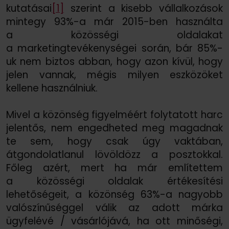
kutatásai
[1]
szerint a kisebb vállalkozások
mintegy 93%-a már 2015-ben használta
a közösségi oldalakat
a marketingtevékenységei során, bár 85%-
uk nem biztos abban, hogy azon kívül, hogy
jelen vannak, mégis milyen eszközöket
kellene használniuk.
Mivel a közönség figyelméért folytatott harc
jelentős, nem engedheted meg magadnak
te sem, hogy csak úgy vaktában,
átgondolatlanul lövöldözz a posztokkal.
Főleg azért, mert ha már említettem
a közösségi oldalak értékesítési
lehetőségeit, a közönség 63%-a nagyobb
valószínűséggel válik az adott márka
ügyfelévé /
vásárlójává, ha ott minőségi,