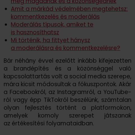
meg magadnak és a közönségednek
Amit a márkád védelmében megtehetsz:
kommentkezelés és moderálás
Moderálás típusok, amiket te
is hasznosíthatsz
Mi történik, ha fittyet hánysz
a moderálásra és kommentkezelésre?
Bár néhány évvel ezelőtt inkább kifejezetten
a brandépítés és a közönséggel való
kapcsolattartás volt a social media szerepe,
mára kicsit módosultak a fókuszpontok. Akár
a Facebookról, az Instagramról, a YouTube-
ról vagy épp TikTokról beszélünk, számtalan
olyan fejlesztés történt a platformokon,
amelyek komoly szerepet játszanak
az értékesítési folyamataidban.