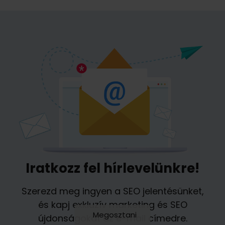
Iratkozz fel hírlevelünkre!
Szerezd meg ingyen a SEO jelentésünket,
és kapj exkluzív marketing és SEO
Megosztani
újdonságokat az e-mail címedre.