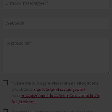
E-mail cím (elrejtve)*
Weboldal
Hozzászólás*
* Kijelentem, hogy elolvastam és elfogadom
a weboldal
adatvédelmi szabályzatát
és a
hozzászólások közzétételére vonatkozó
feltételeket
.