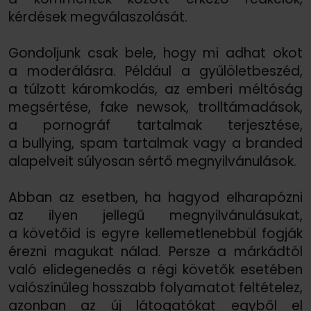
kérdések megválaszolását.
Gondoljunk csak bele, hogy mi adhat okot
a moderálásra. Például a gyűlöletbeszéd,
a túlzott káromkodás, az emberi méltóság
megsértése, fake newsok, trolltámadások,
a pornográf tartalmak terjesztése,
a bullying, spam tartalmak vagy a branded
alapelveit súlyosan sértő megnyilvánulások.
Abban az esetben, ha hagyod elharapózni
az ilyen jellegű megnyilvánulásukat,
a követőid is egyre kellemetlenebbül fogják
érezni magukat nálad. Persze a márkádtól
való elidegenedés a régi követők esetében
valószínűleg hosszabb folyamatot feltételez,
azonban az új látogatókat egyből el