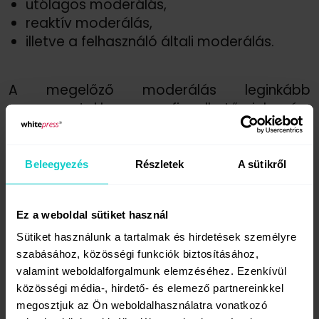
utólagos moderálás,
reaktív moderálás,
illetve a felhasználó általi moderálás.
A megelőző moderálás leginkább
a csoportokban megfigyelhető jelenség:
ilyenkor az adminisztrátor vagy
moderátorok jóváhagyására van szükség
minden egyes bejegyzés megjelenítéséhez.
Beleegyezés
Részletek
A sütikről
Talán pepecs és időrabló munkának tűnhet,
de ezzel a módszerrel már azelőtt ki lehet
Ez a weboldal sütiket használ
szűrni a káros tartalmakat, hogy azok
megjelennének.
Sütiket használunk a tartalmak és hirdetések személyre
szabásához, közösségi funkciók biztosításához,
valamint weboldalforgalmunk elemzéséhez. Ezenkívül
Az utólagos moderálás a legelterjedtebb
közösségi média-, hirdető- és elemező partnereinkkel
moderálási típus, ami a már megjelent
megosztjuk az Ön weboldalhasználatra vonatkozó
tartalmak-reakciók kezelésére szolgál.