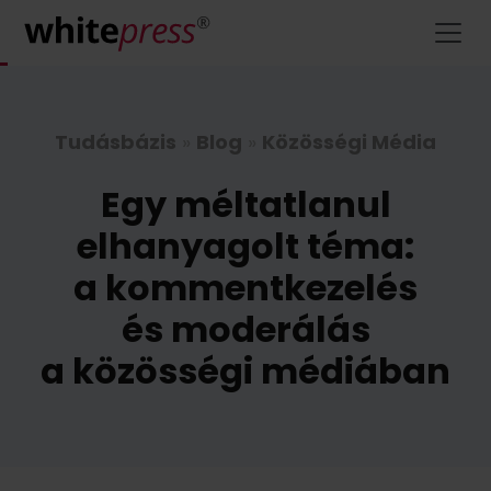
Tudásbázis
»
Blog
»
Közösségi Média
Egy méltatlanul
elhanyagolt téma:
a kommentkezelés
és moderálás
a közösségi médiában