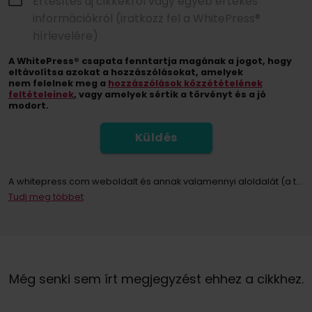
Értesítés új cikkekről vagy egyéb értékes
információkról (iratkozz fel a WhitePress®
hírlevelére)
A WhitePress® csapata fenntartja magának a jogot, hogy
eltávolítsa azokat a hozzászólásokat, amelyek
nem felelnek meg a
hozzászólások közzétételének
feltételeinek
, vagy amelyek sértik a törvényt és a jó
modort.
Küldés
A whitepress.com weboldalt és annak valamennyi aloldalát (a továbbiakban: Weboldal) használó személyek személyes adatainak kezelője az Európai Parlament és a Tanács 2016. április 27-i (EU) 2016/679 rendelete értelmében a személyes adatok feldolgozásával és az ilyen adatok szabad áramlásával, valamint a 95/46/EK irányelv (a továbbiakban: GDPR) hatályon kívül helyezése tekintetében közösen „WhitePress Kft, amelynek székhelye 2161 Csomád, Verebeshegy utca 11 és bekerült a Bielsko-Biała Kerületi Bíróság által vezetett Nemzeti Bírósági Nyilvántartás vállalkozói nyilvántartásába, az Országos Bírósági Nyilvántartás 8. Kereskedelmi Osztálya KRS-számon: 0000651339, NIP: 9372667797, REGON: 243400145 és egyéb cégek a
Tudj meg többet
A hírlevélre való feliratkozással Ön hozzájárul ahhoz, hogy a WhitePress Kft. által kínált szolgáltatások és áruk közvetlen marketingjével kapcsolatos kereskedelmi információk elektronikus kommunikációs eszközökön, különösen e-mailen keresztül küldjenek. és megbízható üzleti partnerei, akik érdeklődnek saját termékeik vagy szolgáltatásaik értékesítésében. Személyes adatai kezelésének jogalapja az Ön hozzájárulása (GDPR 6. cikk (1) bekezdés a) pont).
Önnek jogában áll bármikor visszavonni a személyes adatainak marketing célú kezeléséhez adott hozzájárulását. Az Ön személyes adatainak WhitePress Kft általi kezeléséről és kezelésének alapjáról, ideértve az Ön jogait is, az
Még senki sem írt megjegyzést ehhez a cikkhez.