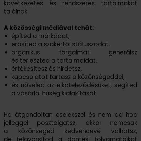
következetes és rendszeres tartalmakat
találnak.
A közösségi médiával tehát:
építed a márkádat,
erősíted a szakértői státuszodat,
organikus forgalmat generálsz
és terjeszted a tartalmaidat,
értékesítesz és hirdetsz,
kapcsolatot tartasz a közönségeddel,
és növeled az elköteleződésüket, segíted
a vásárlói hűség kialakítását.
Ha átgondoltan cselekszel és nem ad hoc
jelleggel posztolgatsz, akkor nemcsak
a közönséged kedvencévé válhatsz,
de felgyorsítod a döntési folyamataikat