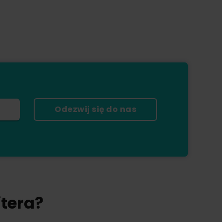
Odezwij się do nas
tera?