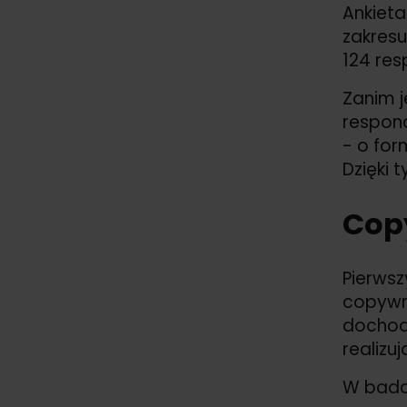
Ankieta
zakresu
124 re
Zanim j
respond
- o for
Dzięki 
Copy
Pierwsz
copywri
dochody
realizu
W badan