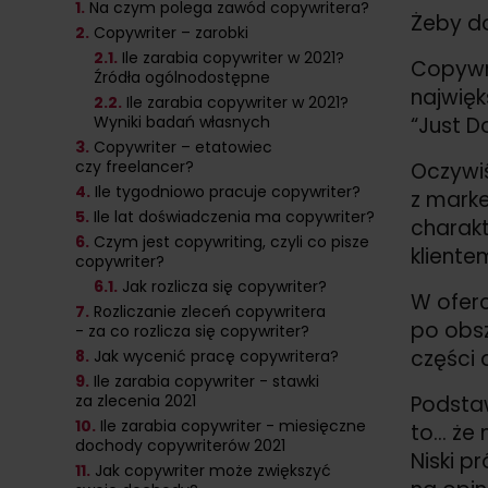
1.
Na czym polega zawód copywritera?
Żeby do
2.
Copywriter – zarobki
2
.1.
Ile zarabia copywriter w 2021?
Copywr
Źródła ogólnodostępne
najwięk
2
.2.
Ile zarabia copywriter w 2021?
Wyniki badań własnych
“Just D
3.
Copywriter – etatowiec
czy freelancer?
Oczywiś
4.
Ile tygodniowo pracuje copywriter?
z marke
5.
Ile lat doświadczenia ma copywriter?
charakt
6.
Czym jest copywriting, czyli co pisze
kliente
copywriter?
6
.1.
Jak rozlicza się copywriter?
W oferc
7.
Rozliczanie zleceń copywritera
po obsz
- za co rozlicza się copywriter?
części 
8.
Jak wycenić pracę copywritera?
9.
Ile zarabia copywriter - stawki
za zlecenia 2021
Podstaw
10.
Ile zarabia copywriter - miesięczne
to… że 
dochody copywriterów 2021
Niski p
11.
Jak copywriter może zwiększyć