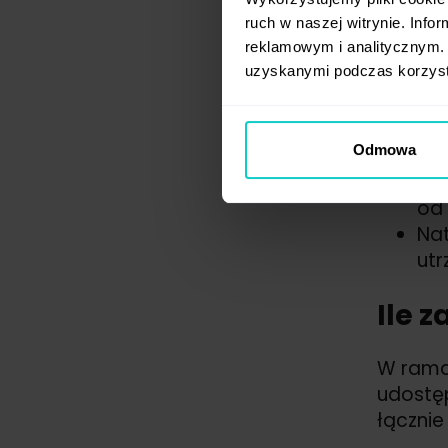
ruch w naszej witrynie. Inf
Najpros
reklamowym i analitycznym. 
od wiel
uzyskanymi podczas korzysta
Na pocz
Odmowa
Jus
że 
od 
Na
utr
Ile 
W ramac
udostę
łącznie