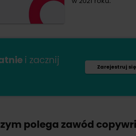
w 2021 roku.
łatnie
i zacznij
Zarejestruj się
czym polega zawód copywri