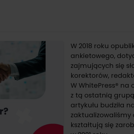
W 2018 roku opubli
ankietowego, doty
zajmujących się sł
korektorów, redakt
W WhitePress® na 
z tą ostatnią grupą
artykułu budziła n
zaktualizowaliśmy 
kształtują się zaro