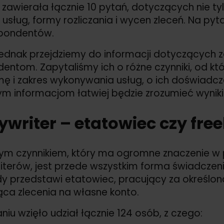
 zawierała łącznie 10 pytań, dotyczących nie t
 usług, formy rozliczania i wycen zleceń. Na p
spondentów.
ednak przejdziemy do informacji dotyczących zar
entom. Zapytaliśmy ich o różne czynniki, od któ
mę i zakres wykonywania usług, o ich doświadczen
tym informacjom łatwiej będzie zrozumieć wyn
writer – etatowiec czy fre
ym czynnikiem, który ma ogromne znaczenie w 
terów, jest przede wszystkim forma świadczenia
 przedstawi etatowiec, pracujący za określon
jąca zlecenia na własne konto.
iu wzięło udział łącznie 124 osób, z czego: