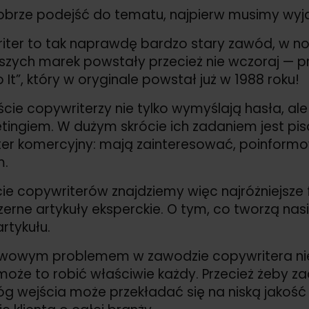
brze podejść do tematu, najpierw musimy wyjaś
iter to tak naprawdę bardzo stary zawód, w n
szych marek powstały przecież nie wczoraj — p
o It”, który w oryginale powstał już w 1988 roku!
cie copywriterzy nie tylko wymyślają hasła, ale
tingiem. W dużym skrócie ich zadaniem jest pisa
er komercyjny: mają zainteresować, poinformo
m.
ie copywriterów znajdziemy więc najróżniejsze
erne artykuły eksperckie. O tym, co tworzą nasi 
artykułu.
owym problemem w zawodzie copywritera nie je
może to robić właściwie każdy. Przecież żeby z
róg wejścia może przekładać się na niską jakość u