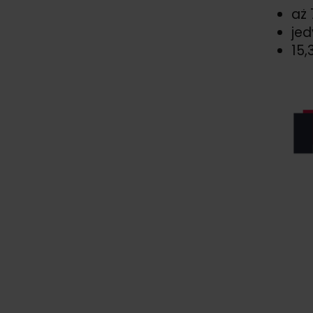
aż 
jed
15,