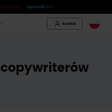
 i biznesu!
Sprawdź >>>
Konto
i copywriterów