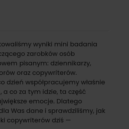
kowaliśmy wyniki mini badania
czącego zarobków osób
owem pisanym: dziennikarzy,
orów oraz copywriterów.
co dzień współpracujemy właśnie
, a co za tym idzie, ta część
ajwiększe emocje. Dlatego
dla Was dane i sprawdziliśmy, jak
bki copywriterów dziś —