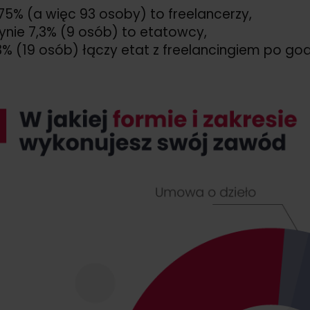
75% (a więc 93 osoby) to freelancerzy,
ynie 7,3% (9 osób) to etatowcy,
3% (19 osób) łączy etat z freelancingiem po god