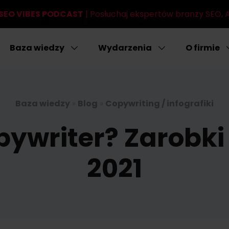
SEO VIBES PODCAST
| Posłuchaj ekspertów branży SEO, AI
Baza wiedzy
Wydarzenia
O firmie
Baza wiedzy
»
Blog
»
Copywriting / infografiki
opywriter? Zarobk
2021