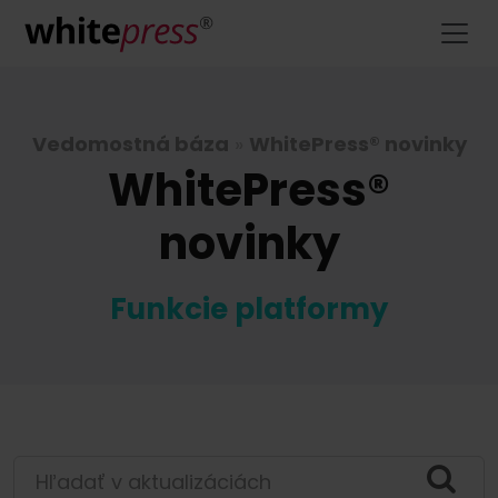
Vedomostná báza
»
WhitePress® novinky
WhitePress®
novinky
Funkcie platformy
Hľadať v aktualizáciách