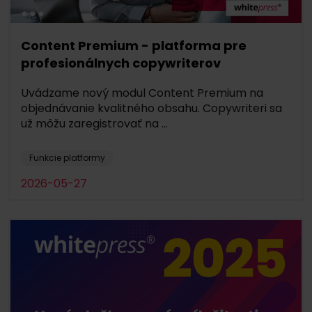
Content Premium - platforma pre
profesionálnych copywriterov
Uvádzame nový modul Content Premium na
objednávanie kvalitného obsahu. Copywriteri sa
už môžu zaregistrovať na ...
Funkcie platformy
2026-05-27