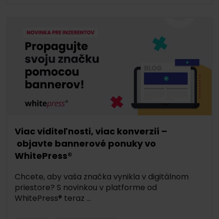
Viac viditeľnosti, viac konverzií –
objavte bannerové ponuky vo
WhitePress®
Chcete, aby vaša značka vynikla v digitálnom
priestore? S novinkou v platforme od
WhitePress® teraz ...