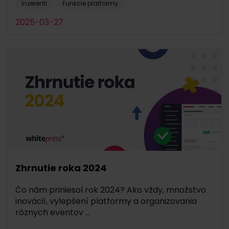
Inzerenti
Funkcie platformy
2025-03-27
Zhrnutie roka 2024
Čo nám priniesol rok 2024? Ako vždy, množstvo
inovácií, vylepšení platformy a organizovania
rôznych eventov ...