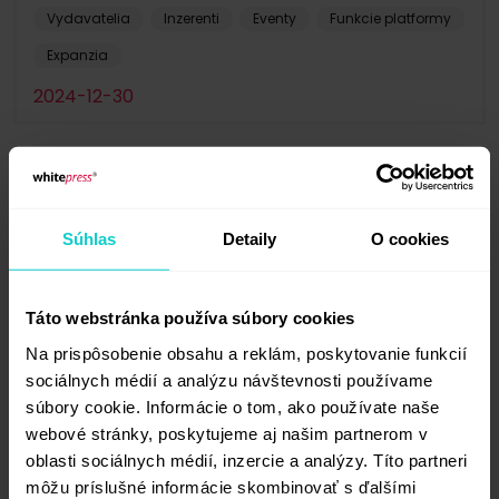
Vydavatelia
Inzerenti
Eventy
Funkcie platformy
Expanzia
2024-12-30
Súhlas
Detaily
O cookies
Táto webstránka používa súbory cookies
Na prispôsobenie obsahu a reklám, poskytovanie funkcií
sociálnych médií a analýzu návštevnosti používame
súbory cookie. Informácie o tom, ako používate naše
Ponuky bannerov! Využite potenciál
webové stránky, poskytujeme aj našim partnerom v
svojho webu na maximum
oblasti sociálnych médií, inzercie a analýzy. Títo partneri
Ste si istý, že z reklamného priestoru na svojom
môžu príslušné informácie skombinovať s ďalšími