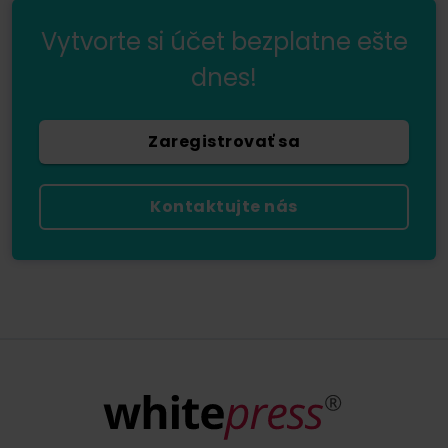
Vytvorte si účet bezplatne ešte
dnes!
Zaregistrovať sa
Kontaktujte nás