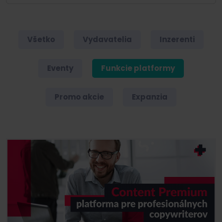
Všetko
Vydavatelia
Inzerenti
Eventy
Funkcie platformy
Promo akcie
Expanzia