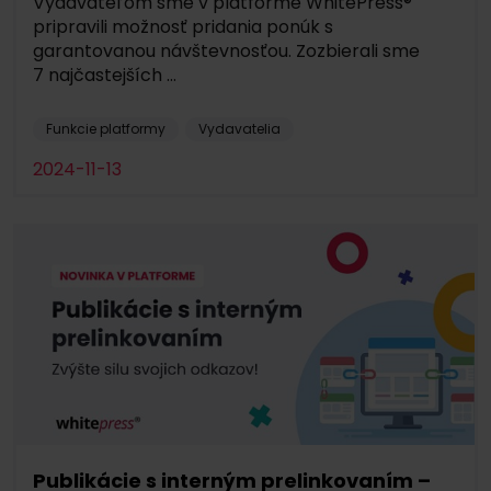
Vydavateľom sme v platforme WhitePress®
pripravili možnosť pridania ponúk s
garantovanou návštevnosťou. Zozbierali sme
7 najčastejších ...
Funkcie platformy
Vydavatelia
2024-11-13
Publikácie s interným prelinkovaním –