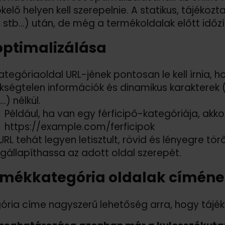
őkelő helyen kell szerepelnie. A statikus, tájékoz
, stb…) után, de még a termékoldalak előtt időz
optimalizálása
ategóriaoldal URL-jének pontosan le kell írnia, 
kségtelen információk és dinamikus karakterek (s
…) nélkül.
Például, ha van egy férficipő-kategóriája, akk
https://
example.com/
ferficipok
URL tehát legyen letisztult, rövid és lényegre tö
állapíthassa az adott oldal szerepét.
rmékkategória oldalak címéne
ória címe nagyszerű lehetőség arra, hogy tájéko