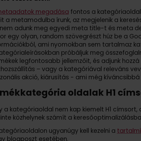
etaadatok megadása
fontos a kategóriaoldal
t a metamodulba írunk, az megjelenik a keres
nem adunk meg egyedi meta title-t és meta de
or egy olyan, random szövegrészt húz be a Goo
ormációkból, ami nyomokban sem tartalmaz kat
ategórialeírásokban próbáljuk meg összefoglal
mékek legfontosabb jellemzőit, és adjunk hozzá
hozszállítás – vagy a kategóriával releváns ve
zonális akció, kiárusítás - ami még kíváncsibbá 
rmékkategória oldalak H1 cím
y a kategóriaoldal nem kap kiemelt H1 címsort, 
inte közhelynek számít a keresőoptimalizálásba
ategóriaoldalon ugyanúgy kell kezelni a
tartalmi
y blogposzt esetében.