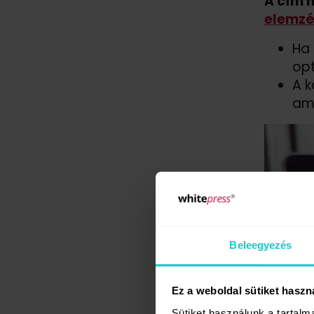
A cím 
elemzé
Ha 
opt
A k
ami
Beleegyezés
Ez a weboldal sütiket haszn
Sütiket használunk a tartal