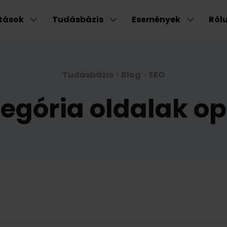
atások
Tudásbázis
Események
Ról
Tudásbázis
»
Blog
»
SEO
egória oldalak op