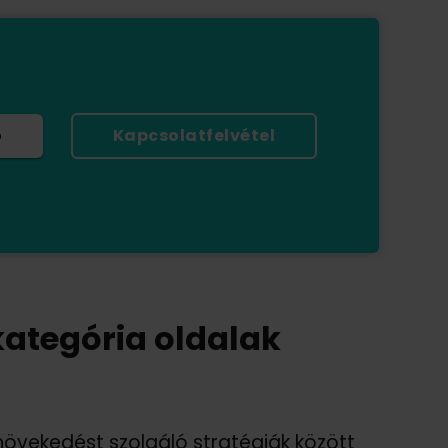
ó
Kapcsolatfelvétel
kategória oldalak
növekedést szolgáló stratégiák között