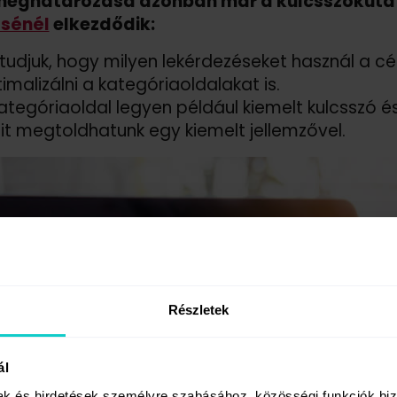
meghatározása azonban már a kulcsszókutat
sénél
elkezdődik:
tudjuk, hogy milyen lekérdezéseket használ a c
imalizálni a kategóriaoldalakat is.
ategóriaoldal legyen például kiemelt kulcsszó 
t megtoldhatunk egy kiemelt jellemzővel.
Részletek
ál
mak és hirdetések személyre szabásához, közösségi funkciók biz