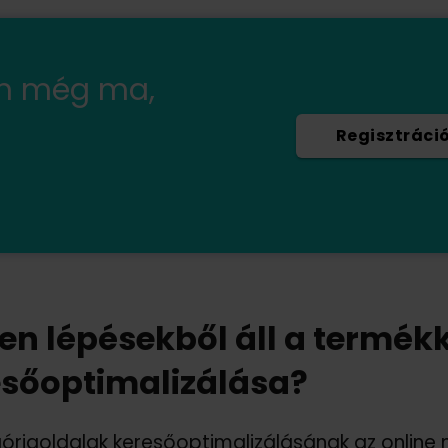
en még ma,
Regisztráci
en lépésekből áll a termék
esőoptimalizálása?
óriaoldalak keresőoptimalizálásának az online 