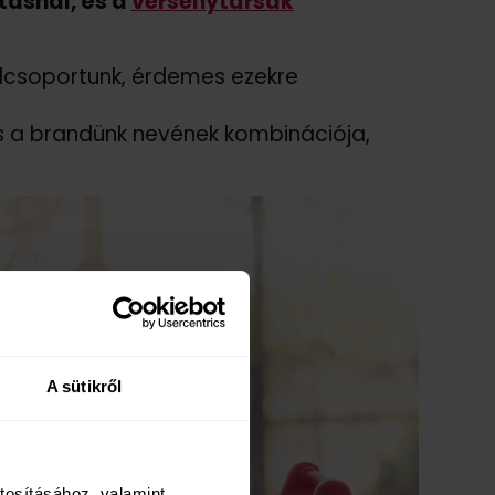
ásnál, és a
versenytársak
élcsoportunk, érdemes ezekre
és a brandünk nevének kombinációja,
A sütikről
tosításához, valamint