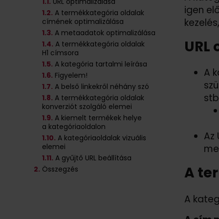
1
.1.
URL optimalizálása
igen el
1
.2.
A termékkategória oldalak
kezelés
címének optimalizálása
1
.3.
A metaadatok optimalizálása
URL 
1
.4.
A termékkategória oldalak
H1 címsora
1
.5.
A kategória tartalmi leírása
A k
1
.6.
Figyelem!
szü
1
.7.
A belső linkekről néhány szó
stb
1
.8.
A termékkategória oldalak
konverziót szolgáló elemei
1
.9.
A kiemelt termékek helye
a kategóriaoldalon
Az 
1
.10.
A kategóriaoldalak vizuális
elemei
meg
1
.11.
A gyűjtő URL beállítása
A te
2.
Összegzés
A kateg