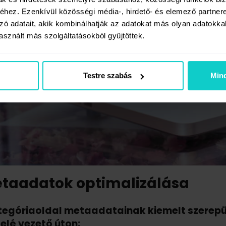
hez. Ezenkívül közösségi média-, hirdető- és elemező partner
zó adatait, akik kombinálhatják az adatokat más olyan adatokka
sznált más szolgáltatásokból gyűjtöttek.
Testre szabás
Min
taadatok optimalizálása
tegóriaoldal metaadatainak kiemelt szerep
elé vezető úton: