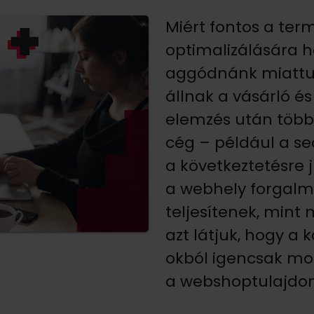
Miért fontos a ter
optimalizálására h
aggódnánk miattuk
állnak a vásárló é
elemzés után több 
cég – például a seo
a következtetésre 
a webhely forgal
teljesítenek, mint
azt látjuk, hogy a
okból igencsak m
a webshoptulajdon