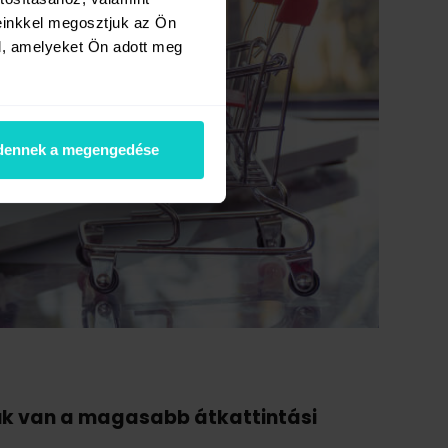
einkkel megosztjuk az Ön
l, amelyeket Ön adott meg
dennek a megengedése
ük van a magasabb átkattintási