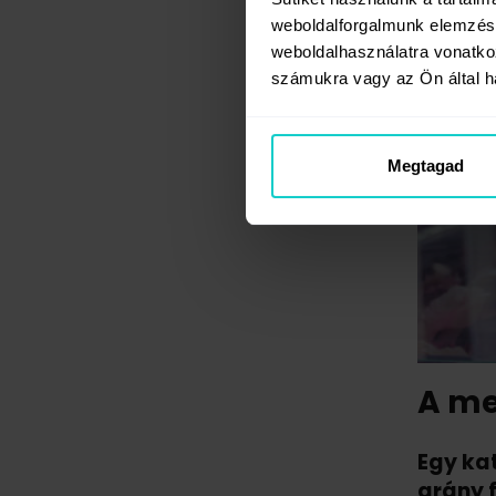
weboldalforgalmunk elemzésé
weboldalhasználatra vonatko
számukra vagy az Ön által ha
Megtagad
A me
Egy ka
arány f