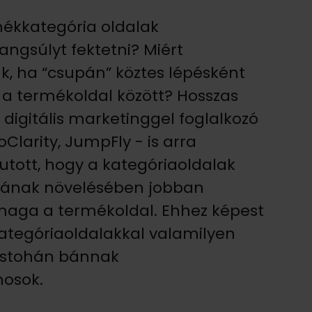
mékkategória oldalak
angsúlyt fektetni? Miért
, ha “csupán” köztes lépésként
s a termékoldal között? Hosszas
digitális marketinggel foglalkozó
Clarity, JumpFly - is arra
jutott, hogy a kategóriaoldalak
mának növelésében jobban
 maga a termékoldal. Ehhez képest
 kategóriaoldalakkal valamilyen
ostohán bánnak
osok.