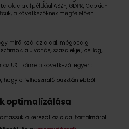
tató oldalak (például ÁSZF, GDPR, Cookie-
ítsük, a következőknek megfelelően.
hogy miről szól az oldal, mégpedig
zámok, alulvonás, százalékjel, csillag,
or az URL-címe a következő legyen:
rő, hogy a felhasználó pusztán ebből
k optimalizálása
ztassuk a keresőt az oldal tartalmáról.