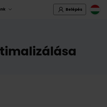
unk
Belépés
timalizálása