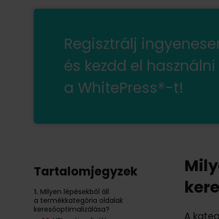
Regisztrálj ingyenes
és kezdd el használni
a WhitePress®-t!
Mily
Tartalomjegyzek
ker
1.
Milyen lépésekből áll
a termékkategória oldalak
keresőoptimalizálása?
A kateg