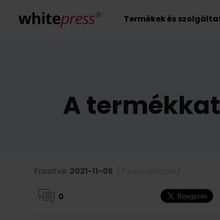
Termékek és szolgált
A termékkat
Frissítve:
2021-11-05
(7 perc olvasás)
0