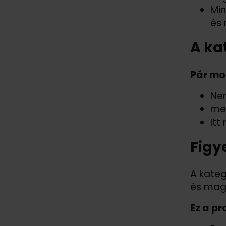
Min
és 
A ka
Pár mo
Nem
meg
Itt
Figy
A kateg
és magá
Ez a p