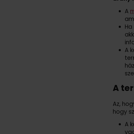
A
m
ami
Ha 
akk
inf
A k
ter
ház
sze
A te
Az, hog
hogy sz
A k
vag