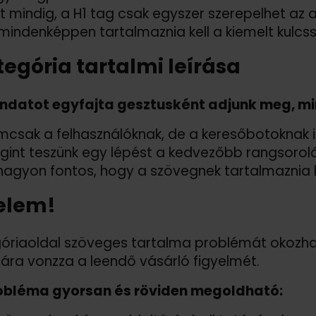
t mindig, a H1 tag csak egyszer szerepelhet az a
mindenképpen tartalmaznia kell a kiemelt kulcss
tegória tartalmi leírása
ndatot egyfajta gesztusként adjunk meg, mint
csak a felhasználóknak, de a keresőbotoknak is
int teszünk egy lépést a kedvezőbb rangsorolá
 nagyon fontos, hogy a szövegnek tartalmaznia 
elem!
óriaoldal szöveges tartalma problémát okozhat,
ra vonzza a leendő vásárló figyelmét.
robléma gyorsan és röviden megoldható: