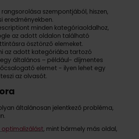
 rangsorolása szempontjából, hiszen,
ési eredményekben.
scriptiont minden kategóriaoldalhoz,
gle az adott oldalon található
tintásra ösztönző elemeket.
ni az adott kategóriába tartozó
 egy általános – például- díjmentes
vőcsalogató elemet - ilyen lehet egy
teszi az olvasót.
sora
olyan általánosan jelentkező probléma,
n.
 optimalizálást
, mint bármely más oldal,