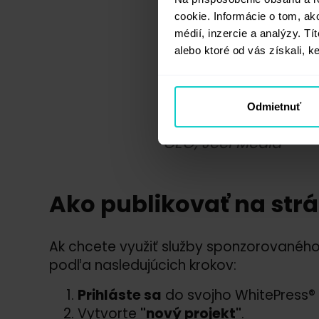
prejavuje rastúci záu
cookie. Informácie o tom, ak
médií, inzercie a analýzy. Tí
inzerentov a vydavat
alebo ktoré od vás získali, ke
umiestňovania sponz
silnú pozíciu v oblas
Odmietnuť
Wasfi
CEO, Jeel Media
Ako publikovať na st
Ak chcete využiť služby sponzorovaného
podľa nasledujúcich krokov:
Prihláste sa
do svojho WhitePress® 
Vytvorte
"nový projekt"
.