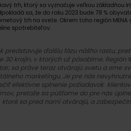
kavý trh, ktorý sa vyznačuje veľkou základňou i
okladá sa, že do roku 2023 bude 78 % obyvateľ
nternetový trh na svete. Okrem toho región MENA
line spotrebiteľov.
ok predstavuje ďalšiu fázu nášho rastu, pre
e 30 krajín, v ktorých už pôsobíme. Región 
tar, sa práve teraz otvárajú svetu a sme 
igitálneho marketingu. Je pre nás nevyhnutn
zpečiť efektívne splnenie požiadavok klien
tímov, pretože sa púšťame do pre nás úpln
ti, ktoré sa pred nami otvárajú, a zabezpeč