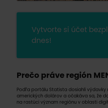
Vytvorte si účet bezp
dnes!
Prečo práve región ME
Podľa portálu Statista dosiahli výdavky
amerických dolárov a očakáva sa, že do 
na rastúci význam regiónu v oblasti dig