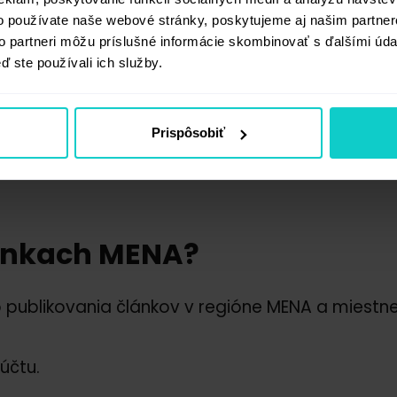
jem o platformy, ako je WhitePress®, ktoré 
o používate naše webové stránky, poskytujeme aj našim partner
to partneri môžu príslušné informácie skombinovať s ďalšími údaj
eľov, ktorí chcú svoje webové stránky spe
ď ste používali ich služby.
orovaných článkov. Som presvedčený o na
ti digitálneho marketingu v regióne MENA."
Prispôsobiť
 Qaddoumi | وصفي القدومي
ránkach MENA?
 publikovania článkov v regióne MENA a miestn
účtu.