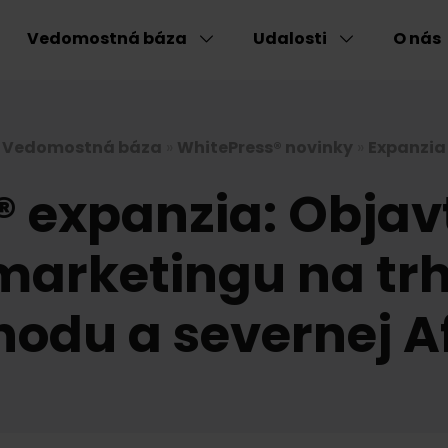
Vedomostná báza
Udalosti
O nás
Vedomostná báza
»
WhitePress® novinky
»
Expanzia
 expanzia: Objav
marketingu na tr
odu a severnej A