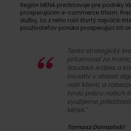
Región MENA predstavuje pre podniky lá
prosperujúcim e-commerce trhom. Predp
služby, čo z neho robí štvrtý najväčší i
používateľov ponúka prosperujúci trh on
Tento strategický kr
prítomnosť za hranic
Saudská Arábia a Ka
iniciatív v oblasti d
naši klienti, a zabe
tvrdú prácu našich 
využijeme príležitos
MENA."
Tomasz Domański