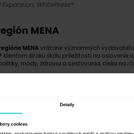
l Expansion, WhitePress®
 región MENA
 regióne MENA
vrátane významných vydavateľo
 klientom širokú škálu príležitostí na oslovenie 
olitiky, módy, zdravia a cestovania; cielia na 
MENA ponúka spoločnosť WhitePress® aj
služby 
kultúrne relevantný obsah.
Detaily
áva v posledných rokoch výrazný rast a ro
nosť spolupracovať so spoločnosťou Whit
bory cookies
ktívne hľadajú spôsoby, ako zvýšiť svoje úsil
eklám, poskytovanie funkcií sociálnych médií a analýzu návšte