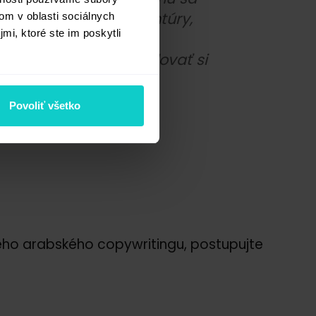
efektívne spájajú agentúry,
om v oblasti sociálnych
mi, ktoré ste im poskytli
ňažiť prostredníctvom
šej schopnosti vybudovať si
Povoliť všetko
eho arabského copywritingu, postupujte