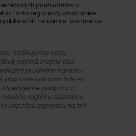
nternetových používateľov a
ov tohto regiónu využívať online
 s približne 141 miliónmi e-commerce
tože rozširujeme našu
MENA, najmä krajiny ako
svedkami prudkého nárastu
é, aby sme boli tam, kde sú
tov. Oceňujeme podporu a
e nového regiónu. Spoločne
íme úspešnú expanziu na trh