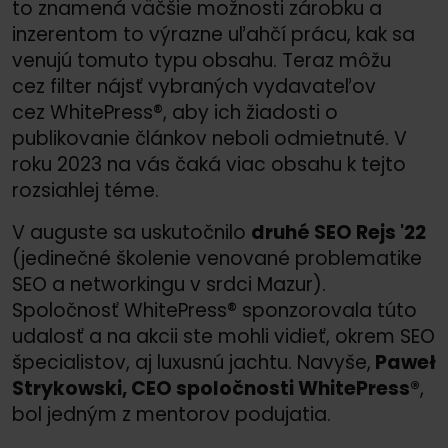
to znamená väčšie možnosti zárobku a
inzerentom to výrazne uľahčí prácu, kak sa
venujú tomuto typu obsahu. Teraz môžu
cez filter nájsť vybraných vydavateľov
cez WhitePress®, aby ich žiadosti o
publikovanie článkov neboli odmietnuté. V
roku 2023 na vás čaká viac obsahu k tejto
rozsiahlej téme.
V auguste sa uskutočnilo
druhé SEO Rejs '22
(jedinečné školenie venované problematike
SEO a networkingu v srdci Mazur).
Spoločnosť WhitePress® sponzorovala túto
udalosť a na akcii ste mohli vidieť, okrem SEO
špecialistov, aj luxusnú jachtu. Navyše,
Paweł
Strykowski, CEO spoločnosti WhitePress®
,
bol jedným z mentorov podujatia.