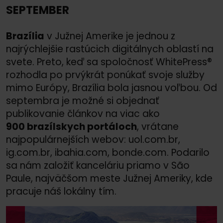
SEPTEMBER
Brazília
v Južnej Amerike je jednou z
najrýchlejšie rastúcich digitálnych oblastí na
svete. Preto, keď sa spoločnosť WhitePress®
rozhodla po prvýkrát ponúkať svoje služby
mimo Európy, Brazília bola jasnou voľbou. Od
septembra je možné si objednať
publikovanie článkov na viac ako
900 brazílskych portáloch
, vrátane
najpopulárnejších webov: uol.com.br,
ig.com.br, ibahia.com, bonde.com. Podarilo
sa nám založiť kanceláriu priamo v São
Paule, najväčšom meste Južnej Ameriky, kde
pracuje náš lokálny tím.