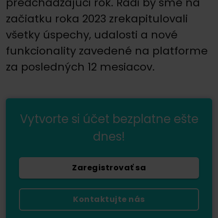
predchádzajúci rok. Radi by sme na
začiatku roka 2023 zrekapitulovali
všetky úspechy, udalosti a nové
funkcionality zavedené na platforme
za posledných 12 mesiacov.
Vytvorte si účet bezplatne ešte
dnes!
Zaregistrovať sa
Kontaktujte nás