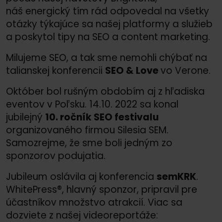
náš energický tím rád odpovedal na všetky
otázky týkajúce sa našej platformy a služieb
a poskytol tipy na SEO a content marketing.
Milujeme SEO, a tak sme nemohli chýbať na
talianskej konferencii
SEO &
Love
vo Verone.
Október bol rušným obdobím aj z hľadiska
eventov v Poľsku. 14.10. 2022 sa konal
jubilejný
10. ročník SEO festivalu
organizovaného firmou Silesia SEM.
Samozrejme, že sme boli jedným zo
sponzorov podujatia.
Jubileum oslávila aj konferencia
semKRK
.
WhitePress®, hlavný sponzor, pripravil pre
účastníkov množstvo atrakcií. Viac sa
dozviete z našej videoreportáže: