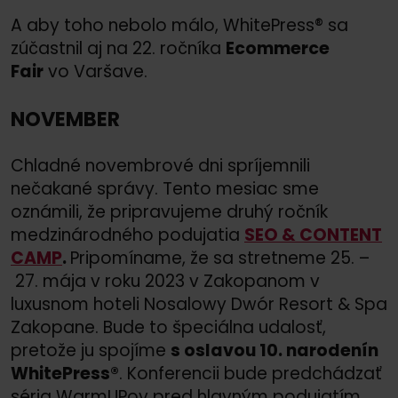
A aby toho nebolo málo, WhitePress® sa
zúčastnil aj na 22. ročníka
Ecommerce
Fair
vo Varšave.
NOVEMBER
Chladné novembrové dni spríjemnili
nečakané správy. Tento mesiac sme
oznámili, že pripravujeme druhý ročník
medzinárodného podujatia
SEO &
CONTENT
CAMP
.
Pripomíname, že sa stretneme 25. –
27. mája v roku 2023 v Zakopanom v
luxusnom hoteli Nosalowy Dwór Resort &
Spa
Zakopane. Bude to špeciálna udalosť,
pretože ju spojíme
s oslavou 10. narodenín
WhitePress®
. Konferencii bude predchádzať
séria WarmUPov pred hlavným podujatím.