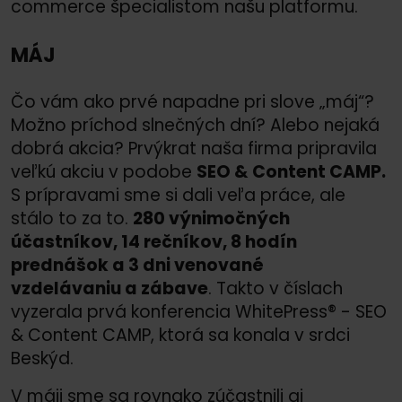
commerce špecialistom našu platformu.
MÁJ
Čo vám ako prvé napadne pri slove „máj“?
Možno príchod slnečných dní? Alebo nejaká
dobrá akcia? Prvýkrat naša firma pripravila
veľkú akciu v podobe
SEO &
Content CAMP.
S prípravami sme si dali veľa práce, ale
stálo to za to.
280 výnimočných
účastníkov, 14 rečníkov, 8 hodín
prednášok a 3 dni venované
vzdelávaniu a zábave
. Takto v číslach
vyzerala prvá konferencia WhitePress® - SEO
&
Content CAMP, ktorá sa konala v srdci
Beskýd.
V máji sme sa rovnako zúčastnili aj