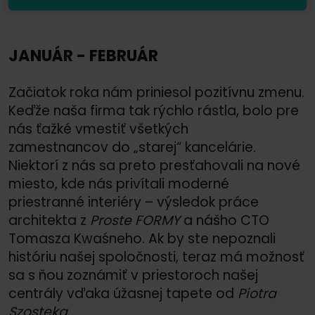
JANUÁR - FEBRUÁR
Začiatok roka nám priniesol pozitívnu zmenu.
Keďže naša firma tak rýchlo rástla, bolo pre
nás ťažké vmestiť všetkých
zamestnancov do „starej“ kancelárie.
Niektorí z nás sa preto presťahovali na nové
miesto, kde nás privítali moderné
priestranné interiéry – výsledok práce
architekta z
Proste FORMY
a nášho CTO
Tomasza Kwaśneho. Ak by ste nepoznali
históriu našej spoločnosti, teraz má možnosť
sa s ňou zoznámiť v priestoroch našej
centrály vďaka úžasnej tapete od
Piotra
Szosteka
.