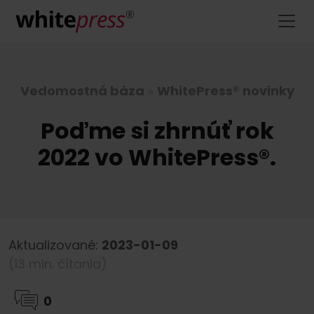
Vedomostná báza
»
WhitePress® novinky
Poďme si zhrnúť rok
2022 vo WhitePress®.
Aktualizované:
2023-01-09
(13 min. čítania)
0