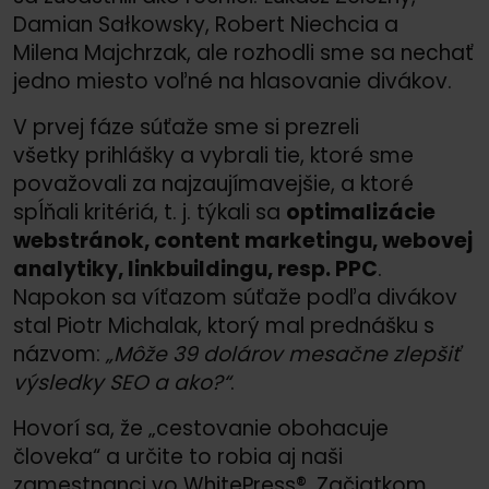
Damian Sałkowsky, Robert Niechcia a
Milena Majchrzak, ale rozhodli sme sa nechať
jedno miesto voľné na hlasovanie divákov.
V prvej fáze súťaže sme si prezreli
všetky prihlášky a vybrali tie, ktoré sme
považovali za najzaujímavejšie, a ktoré
spĺňali kritériá, t. j. týkali sa
optimalizácie
webstránok, content marketingu, webovej
analytiky, linkbuildingu, resp. PPC
.
Napokon sa víťazom súťaže podľa divákov
stal Piotr Michalak, ktorý mal prednášku s
názvom:
„Môže 39 dolárov mesačne zlepšiť
výsledky SEO a ako?“
.
Hovorí sa, že „cestovanie obohacuje
človeka“ a určite to robia aj naši
zamestnanci vo WhitePress®. Začiatkom