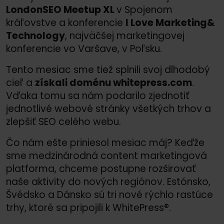
LondonSEO Meetup XL
v Spojenom
kráľovstve a konferencie
I Love Marketing&
Technology
, najväčšej marketingovej
konferencie vo Varšave, v Poľsku.
Tento mesiac sme tiež splnili svoj dlhodobý
cieľ a
získali doménu whitepress.com
.
Vďaka tomu sa nám podarilo zjednotiť
jednotlivé webové stránky všetkých trhov a
zlepšiť SEO celého webu.
Čo nám ešte priniesol mesiac máj? Keďže
sme medzinárodná content marketingová
platforma, chceme postupne rozširovať
naše aktivity do nových regiónov. Estónsko,
Švédsko a Dánsko sú tri nové rýchlo rastúce
trhy, ktoré sa pripojili k WhitePress®.