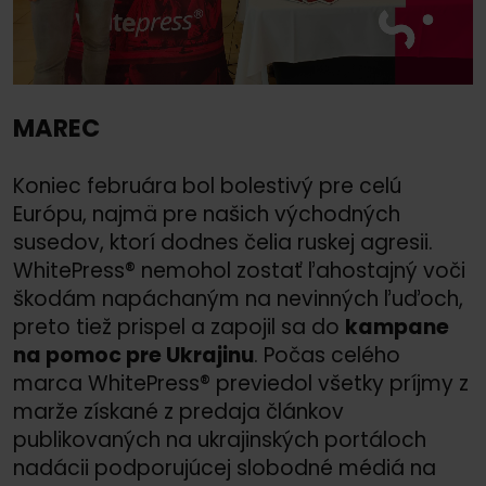
MAREC
Koniec februára bol bolestivý pre celú
Európu, najmä pre našich východných
susedov, ktorí dodnes čelia ruskej agresii.
WhitePress® nemohol zostať ľahostajný voči
škodám napáchaným na nevinných ľuďoch,
preto tiež prispel a zapojil sa do
kampane
na pomoc pre Ukrajinu
. Počas celého
marca WhitePress® previedol všetky príjmy z
marže získané z predaja článkov
publikovaných na ukrajinských portáloch
nadácii podporujúcej slobodné médiá na