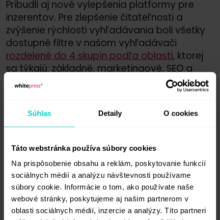
Pribudli aj nové vylepšenia platformy pre
inzerentov. Pre zlepšenie čitateľnosti a
zvýšenie rýchlosti vyhľadávania boli všetky
dostupné filtre v našom vyhľadávači
rozdelené do 4 skupín podľa oblasti
, ktorej
sa týkajú: základné, marketingové, SEO a
technické filtre.
Súhlas
Detaily
O cookies
Táto webstránka používa súbory cookies
Na prispôsobenie obsahu a reklám, poskytovanie funkcií
sociálnych médií a analýzu návštevnosti používame
súbory cookie. Informácie o tom, ako používate naše
webové stránky, poskytujeme aj našim partnerom v
JÚN
oblasti sociálnych médií, inzercie a analýzy. Títo partneri