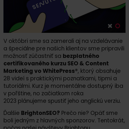
V októbri sme sa zamerali aj na vzdelávanie
a špeciálne pre našich klientov sme pripravili
možnosť zúčastniť sa
bezplatného
certifikovaného kurzu SEO &
Content
Marketing vo WhitePress®
, ktorý obsahuje
28 videí s praktickými poznatkami, tipmi a
tutoriálmi. Kurz je momentálne dostupný iba
v poľštine, no začiatkom roka
2023 plánujeme spustiť jeho anglickú verziu.
Ďalšie
BrightonSEO?
Prečo nie? Opäť sme
boli jedným z hlavných sponzorov. Tentokrát,
počas našej návštevy Brightonu,