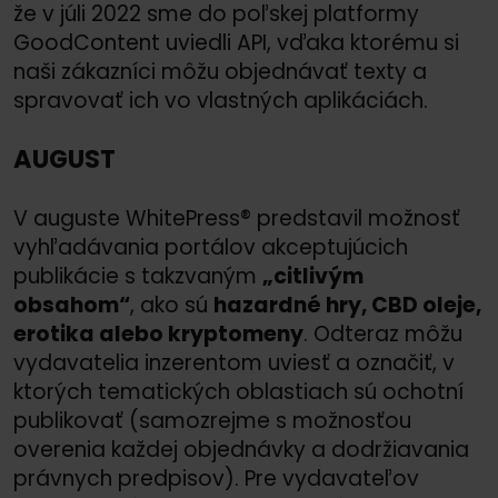
že v júli 2022 sme do poľskej platformy
GoodContent uviedli API, vďaka ktorému si
naši zákazníci môžu objednávať texty a
spravovať ich vo vlastných aplikáciách.
AUGUST
V auguste WhitePress® predstavil možnosť
vyhľadávania portálov akceptujúcich
publikácie s takzvaným
„citlivým
obsahom“
, ako sú
hazardné hry, CBD oleje,
erotika alebo kryptomeny
. Odteraz môžu
vydavatelia inzerentom uviesť a označiť, v
ktorých tematických oblastiach sú ochotní
publikovať (samozrejme s možnosťou
overenia každej objednávky a dodržiavania
právnych predpisov). Pre vydavateľov