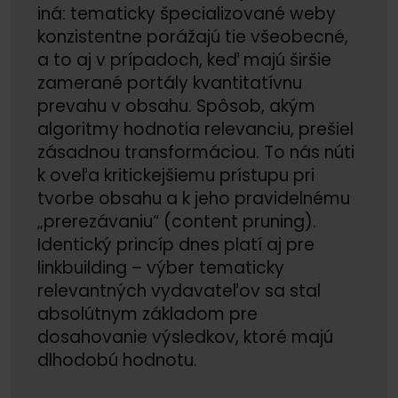
iná: tematicky špecializované weby
konzistentne porážajú tie všeobecné,
a to aj v prípadoch, keď majú širšie
zamerané portály kvantitatívnu
prevahu v obsahu. Spôsob, akým
algoritmy hodnotia relevanciu, prešiel
zásadnou transformáciou. To nás núti
k oveľa kritickejšiemu prístupu pri
tvorbe obsahu a k jeho pravidelnému
„prerezávaniu“ (content pruning).
Identický princíp dnes platí aj pre
linkbuilding – výber tematicky
relevantných vydavateľov sa stal
absolútnym základom pre
dosahovanie výsledkov, ktoré majú
dlhodobú hodnotu.