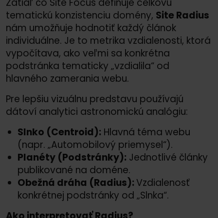
Zatiaľ čo Site Focus definuje celkovú
tematickú konzistenciu domény,
Site Radius
nám umožňuje hodnotiť každý článok
individuálne. Je to metrika vzdialenosti, ktorá
vypočítava, ako veľmi sa konkrétna
podstránka tematicky „vzdialila“ od
hlavného zamerania webu.
Pre lepšiu vizuálnu predstavu používajú
dátoví analytici astronomickú analógiu:
Slnko (Centroid):
Hlavná téma webu
(napr. „Automobilový priemysel“).
Planéty (Podstránky):
Jednotlivé články
publikované na doméne.
Obežná dráha (Radius):
Vzdialenosť
konkrétnej podstránky od „Slnka“.
Ako interpretovať Radius?