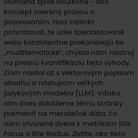
vnímaná spíše intuitívne - ako
koncept overený praxou a
pozorovaním. Hoci inštinkt
potvrdzoval, že úzke špecializované
weby konzistentne prekonávajú tie
„multitematické“, chýbal nám nástroj
na presnú kvantifikáciu tejto výhody.
Zlom nastal až s vektorovým popisom
obsahu a nástupom veľkých
jazykových modelov (LLM). Vďaka
nim dnes dokážeme tému stránky
premeniť na merateľné dáta, čo
nám otvorené dvere k metrikám Site
Focus a Site Radius. Zistite, ako tieto