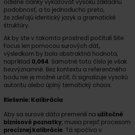
odlišné články vykazovať vysokú základnú
podobnosť, a to jednoducho preto,
že zdieľajú identický jazyk a gramatické
štruktúry.
Ak by ste v takomto prostredí počítali Site
Focus len pomocou surových dát,
výsledkom by bola abstraktná hodnota,
napríklad
0,064
. Samotné toto číslo je však
bezvýznamné. Bez kontextu a referenčného
bodu nie je možné určiť, či signalizuje vysokú
autoritu alebo úplný tematický chaos.
Riešenie: Kalibrácia
Aby sa surové dáta premenili na
užitočné
biznisové poznatky
, musia prejsť procesom
precíznej kalibrácie
. Tá spočíva v