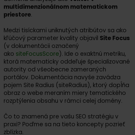
multidimenzionálnom matematickom
priestore
.
Medzi tisíckami uniknutých atribútov sa ako
kľúčový parameter kvality objavil
Site Focus
(v dokumentácii označený
ako
siteFocusScore
). Ide o exaktnú metriku,
ktorá matematicky oddeľuje špecializované
autority od všeobecne zameraných
portálov. Dokumentácia navyše zavádza
pojem Site Radius (siteRadius), ktorý dopĺňa
obraz o webe meraním miery tematického
rozptýlenia obsahu v rámci celej domény.
Čo to znamená pre vašu SEO stratégiu v
praxi? Poďme sa na tieto koncepty pozrieť
zblízka.