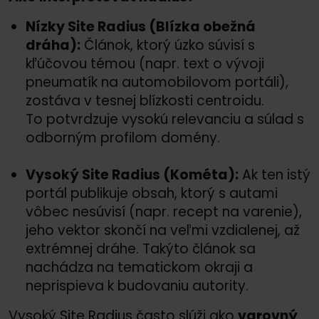
Nízky Site Radius (Blízka obežná
dráha):
Článok, ktorý úzko súvisí s
kľúčovou témou (napr. text o vývoji
pneumatík na automobilovom portáli),
zostáva v tesnej blízkosti centroidu.
To potvrdzuje vysokú relevanciu a súlad s
odborným profilom domény.
Vysoký Site Radius (Kométa):
Ak ten istý
portál publikuje obsah, ktorý s autami
vôbec nesúvisí (napr. recept na varenie),
jeho vektor skončí na veľmi vzdialenej, až
extrémnej dráhe. Takýto článok sa
nachádza na tematickom okraji a
neprispieva k budovaniu autority.
Vysoký Site Radius často slúži ako
varovný