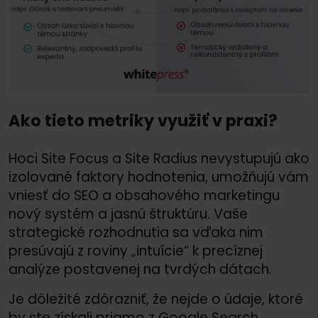
Ako tieto metriky využiť v praxi?
Hoci Site Focus a Site Radius nevystupujú ako
izolované faktory hodnotenia, umožňujú vám
vniesť do SEO a obsahového marketingu
nový systém a jasnú štruktúru. Vaše
strategické rozhodnutia sa vďaka nim
presúvajú z roviny „intuície“ k precíznej
analýze postavenej na tvrdých dátach.
Je dôležité zdôrazniť, že nejde o údaje, ktoré
by ste získali priamo z Google Search