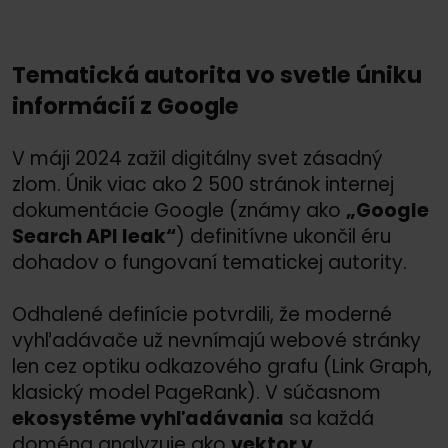
Tematická autorita vo svetle úniku
informácií z Google
V máji 2024 zažil digitálny svet zásadný
zlom. Únik viac ako 2 500 stránok internej
dokumentácie Google (známy ako
„Google
Search API leak“
) definitívne ukončil éru
dohadov o fungovaní tematickej autority.
Odhalené definície potvrdili, že moderné
vyhľadávače už nevnímajú webové stránky
len cez optiku odkazového grafu (Link Graph,
klasický model PageRank). V súčasnom
ekosystéme vyhľadávania
sa každá
doména analyzuje ako
vektor v