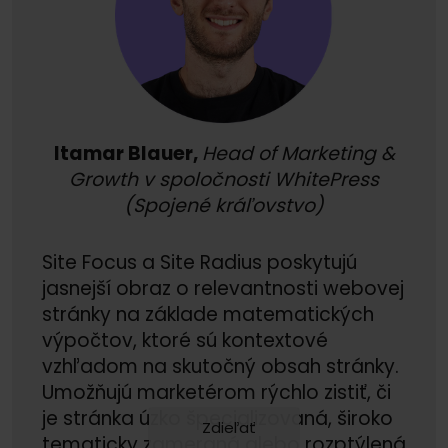
Itamar Blauer,
Head of Marketing &
Growth v spoločnosti WhitePress
(Spojené kráľovstvo)
Site Focus a Site Radius poskytujú
jasnejší obraz o relevantnosti webovej
stránky na základe matematických
výpočtov, ktoré sú kontextové
vzhľadom na skutočný obsah stránky.
Umožňujú marketérom rýchlo zistiť, či
je stránka úzko špecializovaná, široko
Zdieľať
tematicky zameraná alebo rozptýlená