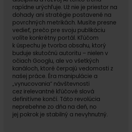
rapídne urýchľuje. Už nie je priestor na
dohady ani stratégie postavené na
povrchných metrikách. Musíte presne
vedieť, prečo pre svoju publikáciu
volíte konkrétny portál. Kľúčom
k úspechu je tvorba obsahu, ktorý
buduje skutočnú autoritu – nielen v
očiach Googlu, ale vo všetkých
kanáloch, ktoré čerpajú vedomosti z
našej práce. Éra manipulácie a
„vynucovania“ návštevnosti
cez irelevantné kľúčové slová
definitívne končí. Táto revolúcia
neprebehne zo dňa na deň, no
jej pokrok je stabilný a nevyhnutný.