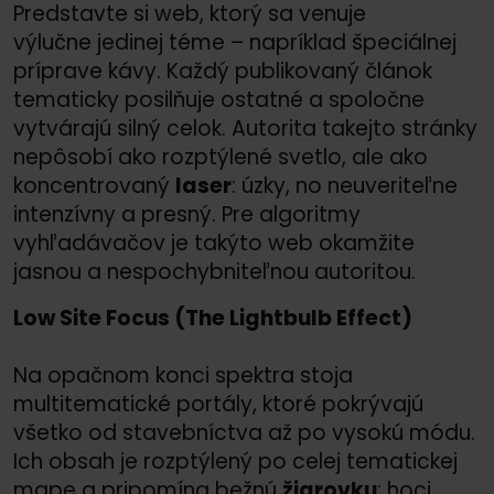
Predstavte si web, ktorý sa venuje
výlučne jedinej téme – napríklad špeciálnej
príprave kávy. Každý publikovaný článok
tematicky posilňuje ostatné a spoločne
vytvárajú silný celok. Autorita takejto stránky
nepôsobí ako rozptýlené svetlo, ale ako
koncentrovaný
laser
: úzky, no neuveriteľne
intenzívny a presný. Pre algoritmy
vyhľadávačov je takýto web okamžite
jasnou a nespochybniteľnou autoritou.
Low Site Focus (The Lightbulb Effect)
Na opačnom konci spektra stoja
multitematické portály, ktoré pokrývajú
všetko od stavebníctva až po vysokú módu.
Ich obsah je rozptýlený po celej tematickej
mape a pripomína bežnú
žiarovku
: hoci