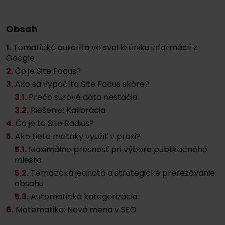
Obsah
1.
Tematická autorita vo svetle úniku informácií z
Google
2.
Čo je Site Focus?
3.
Ako sa vypočíta Site Focus skóre?
3
.1.
Prečo surové dáta nestačia
3
.2.
Riešenie: Kalibrácia
4.
Čo je to Site Radius?
5.
Ako tieto metriky využiť v praxi?
5
.1.
Maximálne presnosť pri výbere publikačného
miesta
5
.2.
Tematická jednota a strategické prerezávanie
obsahu
5
.3.
Automatická kategorizácia
6.
Matematika: Nová mena v SEO