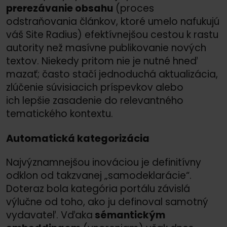
prerezávanie obsahu
(proces
odstraňovania článkov, ktoré umelo nafukujú
váš Site Radius) efektívnejšou cestou k rastu
autority než masívne publikovanie nových
textov. Niekedy pritom nie je nutné hneď
mazať; často stačí jednoduchá aktualizácia,
zlúčenie súvisiacich príspevkov alebo
ich lepšie zasadenie do relevantného
tematického kontextu.
Automatická kategorizácia
Najvýznamnejšou inováciou je definitívny
odklon od takzvanej „samodeklarácie“.
Doteraz bola kategória portálu závislá
výlučne od toho, ako ju definoval samotný
vydavateľ. Vďaka
sémantickým