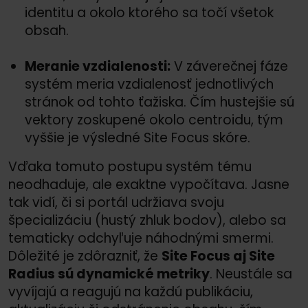
identitu a okolo ktorého sa točí všetok
obsah.
Meranie vzdialenosti:
V záverečnej fáze
systém meria vzdialenosť jednotlivých
stránok od tohto ťažiska. Čím hustejšie sú
vektory zoskupené okolo centroidu, tým
vyššie je výsledné Site Focus skóre.
Vďaka tomuto postupu systém tému
neodhaduje, ale exaktne vypočítava. Jasne
tak vidí, či si portál udržiava svoju
špecializáciu (hustý zhluk bodov), alebo sa
tematicky odchyľuje náhodnými smermi.
Dôležité je zdôrazniť, že
Site Focus aj Site
Radius sú dynamické metriky
. Neustále sa
vyvíjajú a reagujú na každú publikáciu,