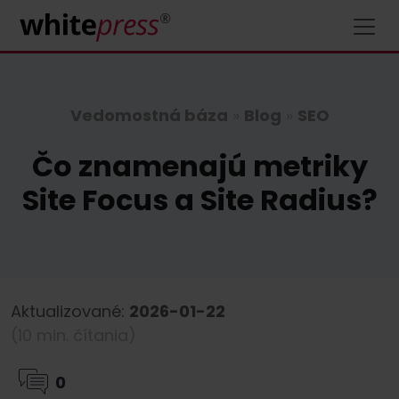
Vedomostná báza
»
Blog
»
SEO
Čo znamenajú metriky
Site Focus a Site Radius?
Aktualizované:
2026-01-22
(10 min. čítania)
0