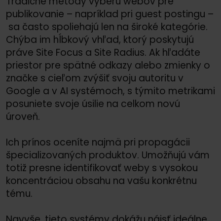
Tradičné metódy výberu webov pre
publikovanie – napríklad pri guest postingu –
sa často spoliehajú len na široké kategórie.
Chýba im hĺbkový vhľad, ktorý poskytujú
práve Site Focus a Site Radius. Ak hľadáte
priestor pre spätné odkazy alebo zmienky o
značke s cieľom zvýšiť svoju autoritu v
Google a v AI systémoch, s týmito metrikami
posuniete svoje úsilie na celkom novú
úroveň.
Ich prínos oceníte najmä pri propagácii
špecializovaných produktov. Umožňujú vám
totiž presne identifikovať weby s vysokou
koncentráciou obsahu na vašu konkrétnu
tému.
Navyše, tieto systémy dokážu nájsť ideálne