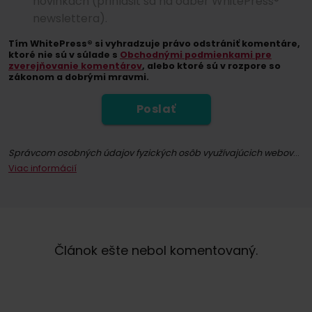
novinkách (prihlásiť sa na odber WhitePress®
newslettera).
Tím WhitePress® si vyhradzuje právo odstrániť komentáre,
ktoré nie sú v súlade s
Obchodnými podmienkami pre
zverejňovanie komentárov
, alebo ktoré sú v rozpore so
zákonom a dobrými mravmi.
Poslať
Správcom osobných údajov fyzických osôb využívajúcich webovú stránku whitepress.com a všetky jej podstránky (ďalej len Služba) v zmysle Nariadenia Európskeho parlamentu a Rady (EÚ) 2016/679 z 27. apríla 2016 o ochrane fyzickými osobami v súvislosti so spracúvaním osobných údajov a o voľnom pohybe týchto údajov a o zrušení smernice 95/46/ES (ďalej len: GDPR) je spoločne „WhitePress“ Spółka z ograniczoną odpowiedzialnością so sídlom v Bielsko-Biała na adrese ul. Legionów 26/28, zapísaná do registra podnikateľov Národného súdneho registra vedeného Okresným súdom v Bielsko-Biała, 8. ekonomický úsek Národného súdneho registra pod číslom KRS: 0000651339, NIP: 9372667797, REGON: 243400145 a iné spoločnosti zo skupiny
Viac informácií
Registráciou na odber noviniek súhlasíte so zasielaním obchodných informácií prostredníctvom elektronických komunikačných prostriedkov, najmä e-mailu, týkajúcich sa priameho marketingu služieb a produktov ponúkaných spoločnosťou WhitePress s.r.o. a jej dôveryhodných obchodných partnerov so záujmom o marketing vlastného tovaru alebo služieb. Právnym základom spracovania vašich osobných údajov je udelený súhlas (čl. 6 ods. 1 písm. a) GDPR).
Kedykoľvek máte právo odvolať súhlas so spracovaním vašich osobných údajov na marketingové účely. Pre viac informácií o spracúvaní a právnom základe spracúvania vašich osobných údajov spoločnosťou WhitePress s.r.o., vrátane vašich práv, nájdete v našich
Článok ešte nebol komentovaný.