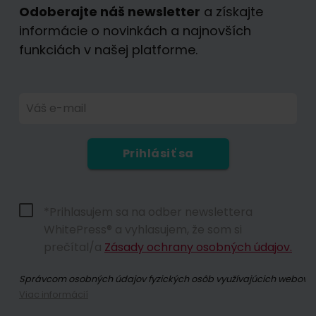
Odoberajte náš newsletter
a získajte
informácie o novinkách a najnovších
funkciách v našej platforme.
Váš e-mail
Prihlásiť sa
*Prihlasujem sa na odber newslettera
WhitePress® a vyhlasujem, že som si
prečítal/a
Zásady ochrany osobných údajov.
Správcom osobných údajov fyzických osôb využívajúcich webovú st
Viac informácií
Prihlásením sa na odber newslettera súhlasíte so zasielaním obc