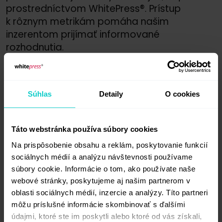
prostredníctvom WhitePress®. Prístup
k rôznym metrikám pomáha našim
inzerentom prijímať informované
rozhodnutia.
Jedna metrika navrhnutá spoločnosťou
Semrush je
Authority Score
- skóre autority.
Súhlas
Detaily
O cookies
Jeho hodnota, určená na 100-bodovej
stupnici, sa vypočíta na základe troch
hlavných prvkov:
Táto webstránka používa súbory cookies
Sila odkazu (množstvo a kvalita
Na prispôsobenie obsahu a reklám, poskytovanie funkcií
odkazového profilu)
sociálnych médií a analýzu návštevnosti používame
súbory cookie. Informácie o tom, ako používate naše
Organická návštevnosť (odhadovaný
webové stránky, poskytujeme aj našim partnerom v
priemer za mesiac)
oblasti sociálnych médií, inzercie a analýzy. Títo partneri
Prirodzenosť odkazového profilu (určená
môžu príslušné informácie skombinovať s ďalšími
na základe pomeru spamových odkazov
údajmi, ktoré ste im poskytli alebo ktoré od vás získali,