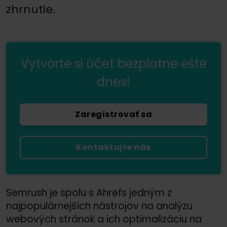
zhrnutie.
Vytvorte si účet bezplatne ešte
dnes!
Zaregistrovať sa
Kontaktujte nás
Semrush je spolu s Ahrefs jedným z
najpopulárnejších nástrojov na analýzu
webových stránok a ich optimalizáciu na