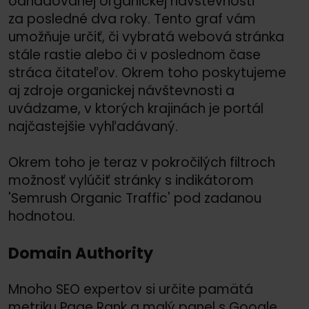
odhadovanej organickej návštevnosti
za posledné dva roky. Tento graf vám
umožňuje určiť, či vybratá webová stránka
stále rastie alebo či v poslednom čase
stráca čitateľov. Okrem toho poskytujeme
aj zdroje organickej návštevnosti a
uvádzame, v ktorých krajinách je portál
najčastejšie vyhľadávaný.
Okrem toho je teraz v pokročilých filtroch
možnosť vylúčiť stránky s indikátorom
'Semrush Organic Traffic' pod zadanou
hodnotou.
Domain Authority
Mnoho SEO expertov si určite pamätá
metriku Page Rank a malý panel s Google