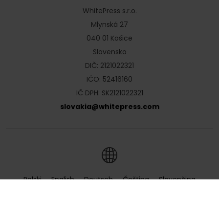
WhitePress s.r.o.
Mlynská 27
040 01 Košice
Slovensko
DIČ: 2121022321
IČO: 52416160
IČ DPH: SK2121022321
slovakia
@
whitepress
.
com
Polski
English
Deutsch
Čeština
Slovenčina
Hrvatski
Magyar
Română
Українська
Русский
Български
Nederlands
Türkçe
Ελληνικά
Français