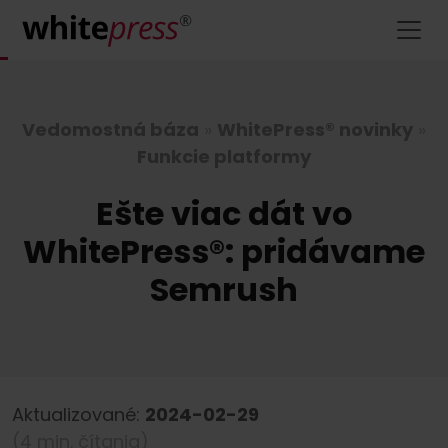
Vedomostná báza
»
WhitePress® novinky
»
Funkcie platformy
Ešte viac dát vo
WhitePress®: pridávame
Semrush
Aktualizované:
2024-02-29
(4 min. čítania)