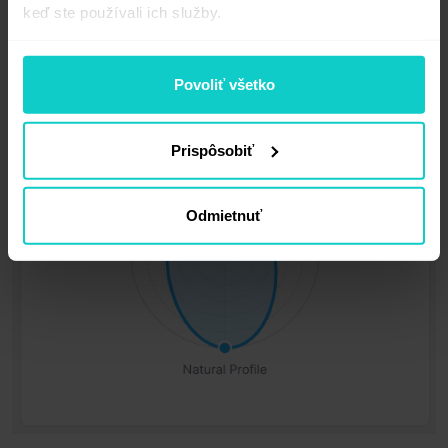
k prirodzeným).
keď ste používali ich služby.
Povoliť všetko
Prispôsobiť
Odmietnuť