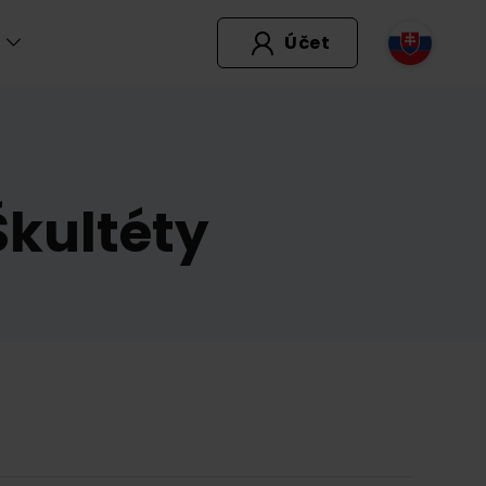
Účet
 Škultéty