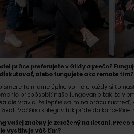
el práce preferujete v Glidy a prečo? Funguj
 diskutovať, alebo fungujete ako remote tím?
 smere to máme úplne voľné a každý si to nas
ohlo prispôsobiť naše fungovanie tak, že viem
ia ale vravia, že lepšie sa im na prácu sústred
život. Väčšina kolegov tak príde do kancelárie 
g vašej značky je založený na lietaní. Prečo s
ie vystihuje váš tím?