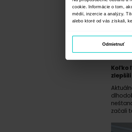
cookie. Informácie o tom, ak
Veľa kl
médií, inzercie a analýzy. Tí
agentúr
alebo ktoré od vás získali, ke
projekt
mali vš
service
Odmietnuť
neštand
agentúr
Koľko ľ
zlepšil
Aktuáln
dlhodob
neštand
začali 