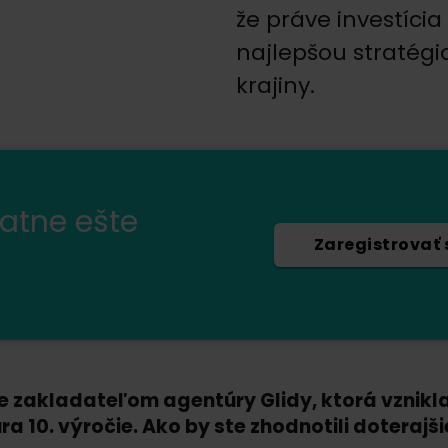
že práve investíci
najlepšou stratégi
krajiny.
latne ešte
Zaregistrovať 
ste zakladateľom agentúry Glidy, ktorá vznikl
a 10. výročie. Ako by ste zhodnotili doteraj