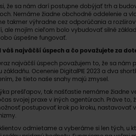
si, že sa nám darí postupne dobýjať trh a bud
koch. Nemáme žiadne obchodné oddelenie a vl
e takmer výhradne cez odporúčania a rozširovan
, ale mojím cieľom bolo vybudovať silné zákla
dobo úspešne fungovať.
l váš najväčší úspech a čo považujete za dot
raz najväčší úspech považujem to, že sa nám p
ku základňu. Ocenenie DigitalPIE 2023 a dva short
ním, že tieto naše snahy majú zmysel.
ýka prešľapov, tak našťastie nemáme žiadne veľ
očas svojej praxe v iných agentúrach. Práve to,
žnosť postupovať krok po kroku, nastavovať v
izmy.
lientov odmietame a vyberáme si len tých, u kto