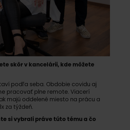
ete skôr v kancelárii, kde môžete
taví podľa seba. Obdobie covidu aj
e pracovať plne remote. Viacerí
í, ak majú oddelené miesto na prácu a
3x za týždeň.
te si vybrali práve túto tému a čo