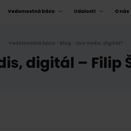
Vedomostná báza
Udalosti
O nás
Vedomostná báza
»
Blog
»
Quo vadis, digitál?
s, digitál – Filip