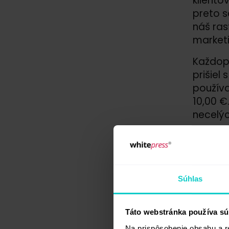
kliento
preto s
náš ras
market
Každopá
prišiel
používa
10,00 €
necelýc
Na vaš
market
market
Súhlas
Základn
to zna
práve z
Táto webstránka používa sú
dynamic
Na prispôsobenie obsahu a r