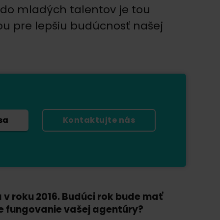
a do mladých talentov je tou
ou pre lepšiu budúcnosť našej
sa
Kontaktujte nás
a v roku 2016. Budúci rok bude mať
šie fungovanie vašej agentúry?