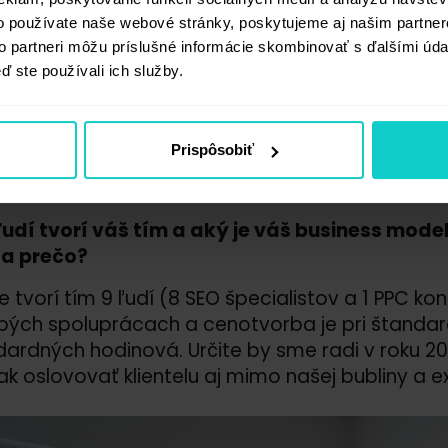
o používate naše webové stránky, poskytujeme aj našim partner
ientov v našom portfóliu sa tam ocitlo práve tak,
to partneri môžu príslušné informácie skombinovať s ďalšími údaj
, ktoré majú často SEO iba ako vedľajšiu službu
ď ste používali ich služby.
y alebo komplikované technické riešenia. Rozumi
etko „pod jednou strechou“, ale mám pocit, že aj 
 agentúry dokážu poskytnúť komplexné služby v p
Prispôsobiť
ardných situácií sa obracajú na konkrétnych šp
y – a tento trend nám hrá do kariet.
udí tvorí váš tím a aký je váš business model
i a prečo?
e tvorí tím 9 ľudí (8 SEO špecialistov a 1 PPC kon
ých spoluprácach a cenotvorba je pri štandar
ardných hodinová. Určite by sme radi v roku 2026
tak oslovovať klientelu aj mimo našej bubliny a ex