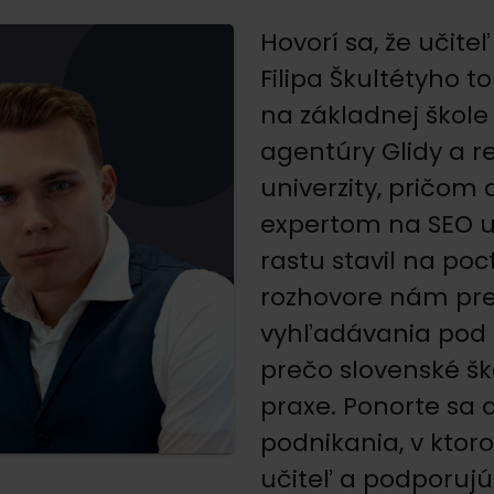
Hovorí sa, že učite
Filipa Škultétyho t
na základnej škole
agentúry Glidy a r
univerzity, pričom 
expertom na SEO u 
rastu stavil na po
rozhovore nám prez
vyhľadávania pod 
prečo slovenské šk
praxe. Ponorte sa 
podnikania, v ktoro
učiteľ a podporujúci 