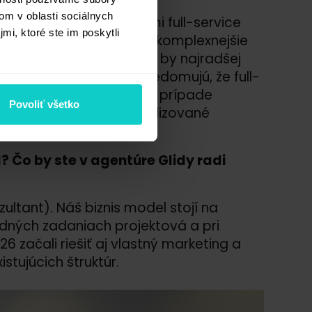
om v oblasti sociálnych
 že boli predtým klientmi full-service
mi, ktoré ste im poskytli
 a nedokážu tak zvládať komplexnejšie
em potrebe klientov, že by najradšej
samotní klienti si už uvedomujú, že full-
riemernej kvalite, ale v prípade
Povoliť všetko
ecialistov alebo špecializované
? Čo by ste v agentúre Glidy radi
zultant). Náš biznis model stojí na
dných zadaniach projektová a pri
 začali riešiť aj vlastný marketing a
istujúcich štruktúr.