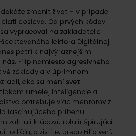
ľ dokáže zmeniť život – v prípade
o platí doslova. Od prvých kódov
 sa vypracoval na zakladateľa
ešpektovaného lektora Digitálnej
dnes patrí k najvýraznejším
nás. Filip namiesto agresívneho
ctivé základy a v úprimnom
radil, ako sa mení svet
tlakom umelej inteligencie a
olstvo potrebuje viac mentorov z
do fascinujúceho príbehu
m zohrali kľúčovú rolu inšpirujúci
rodičia, a zistite, prečo Filip verí,