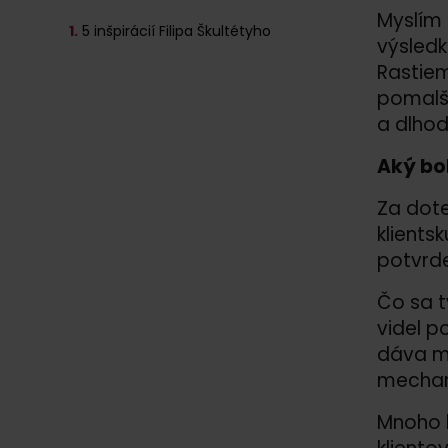
Myslím 
1.
5 inšpirácií Filipa Škultétyho
výsled
Rastiem
pomalší
a dlho
Aký bo
Za dote
klients
potvrde
Čo sa t
videl p
dáva mo
mechan
Mnoho k