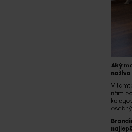
Aký mod
naživo
V tomto
nám pom
kolegov
osobný 
Brandin
najlepš