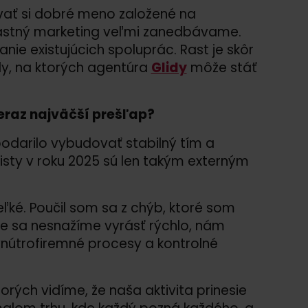
ovať si dobré meno založené na
astný marketing veľmi zanedbávame.
ie existujúcich spoluprác. Rast je skôr
dy, na ktorých agentúra
Glidy
môže stáť
eraz najväčší prešľap?
odarilo vybudovať stabilný tím a
listy v roku 2025 sú len takým externým
ké. Poučil som sa z chýb, ktoré som
 že sa nesnažíme vyrásť rýchlo, nám
nútrofiremné procesy a kontrolné
rých vidíme, že naša aktivita prinesie